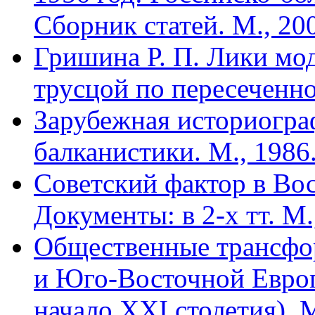
Сборник статей. М., 20
Гришина Р. П. Лики мод
трусцой по пересеченно
Зарубежная историогра
балканистики. М., 1986
Советский фактор в Вос
Документы: в 2-х тт. М.
Общественные трансфо
и Юго-Восточной Европ
начало XXI столетия). М