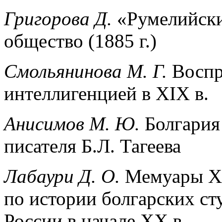
Григорова Д.
«Румелийски
общество (1885 г.)
Смольянинова М. Г.
Воспр
интеллигенцией в XIX в.
Анисимов М. Ю.
Болгария
писателя Б.Л. Тагеева
Лабаури Д. О.
Мемуары Хр
по истории болгарских ст
России в начале ХХ в.