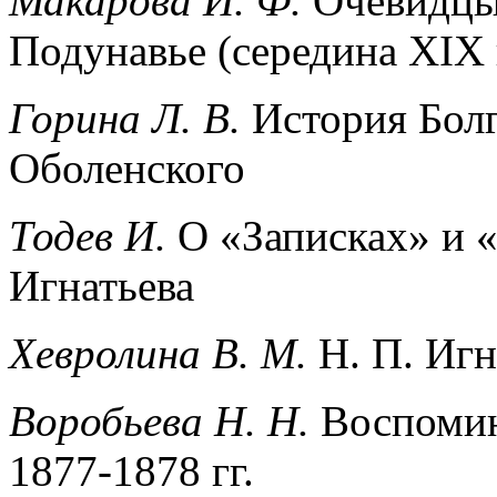
Макарова И. Ф.
Очевидцы 
Подунавье (середина XIX 
Горина Л. В.
История Болг
Оболенского
Тодев И.
О «Записках» и «
Игнатьева
Хевролина В. М.
Н. П. Игн
Воробьева Н. Н.
Воспомин
1877-1878 гг.