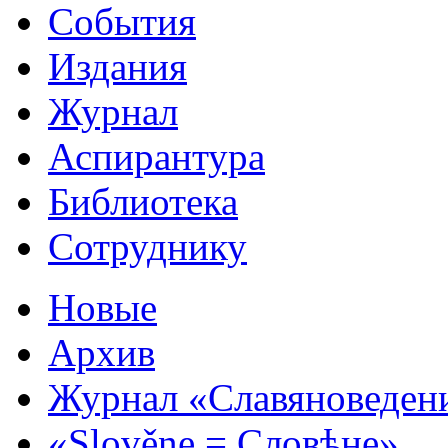
События
Издания
Журнал
Аспирантура
Библиотека
Сотруднику
Новые
Архив
Журнал «Славяноведен
«Slověne = Словѣне»