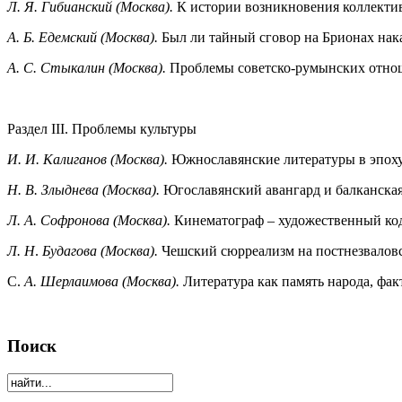
Л. Я. Гибианский (Москва).
К истории возникновения коллекти
А. Б. Едемский
(Москва).
Был ли тайный сговор на Брионах нака
А. С. Стыкалин
(Москва).
Проблемы советско-румынских отно
Раздел III. Проблемы культуры
И. И. Калиганов (Москва).
Южнославянские литературы в эпоху
Н. В. Злыднева (Москва).
Югославянский авангард и балканска
Л. А. Софронова (Москва)
.
Кинематограф – художественный код
Л. Н
.
Будагова (Москва).
Чешский сюрреализм на постнезваловс
С.
А. Шерлаимова (Москва).
Литература как память народа, фа
Поиск