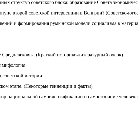
вных структур советского блока: образование Совета экономич
нуне второй советской интервенции в Венгрии? (Советско-югос
шений и формирования румынской модели социализма в матери
 Средневековья. (Краткий историко-литературный очерк)
я мифология
 советской истории
ком этапе. (Некоторые тенденции и факты)
ктор национальной самоидентификации и самопознание человека