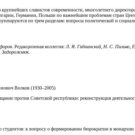
из крупнейших славистов современности, многолетнего директор
 Болгарии, Германии, Польши по важнейшим проблемам стран Це
группируются по трем разделам: вопросы политической и социа
ифоров
. Редакционная коллегия:
Л. Я. Гибианский, Н. С. Пилько, 
Г. Задорожнюк
.
нович Волков (1930–2005)
ещание против Советской республики: реконструкция деятельнос
о студентов: к вопросу о формировании бюрократии в монархии 