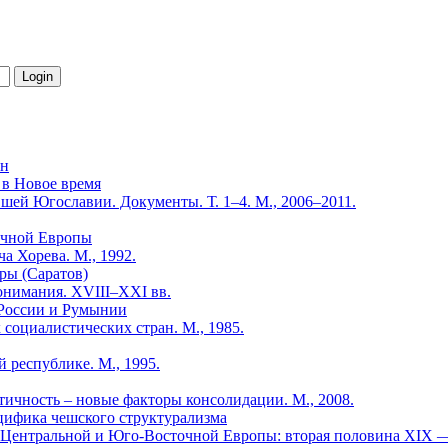
йн
 в Новое время
шей Югославии. Документы. Т. 1–4. М., 2006–2011.
очной Европы
 Хорева. М., 1992.
уры (Саратов)
понимания. ХVIII–ХХI вв.
 России и Румынии
социалистических стран. М., 1985.
 республике. М., 1995.
тичность – новые факторы консолидации. М., 2008.
ифика чешского структурализма
х Центральной и Юго-Восточной Европы: вторая половина XIX 