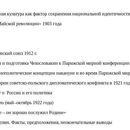
ная культура как фактор сохранения национальной идентичност
«Майской революции» 1903 года
нский союз 1912 г.
 и подготовка Чехословакии к Парижской мирной конференции
неполитические концепции накануне и во время Парижской мир
ории советско-польского дипломатического конфликта в 1921 го
у о России и его политика
о (май–октябрь 1922 года)
nie – он хорошо послужил Родине»
рлин. Факты, предположения, неокончательные выводы