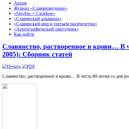
Архив
Журнал «Славяноведение»
«Slověne = Словѣне»
«Славянский альманах»
«Славянский мир в третьем тысячелетии»
«Археографический ежегодник»
Как найти
Славянство, растворенное в крови… В 
2005): Сборник статей
Славянство, растворенное в крови… В честь 80-летия со дня р