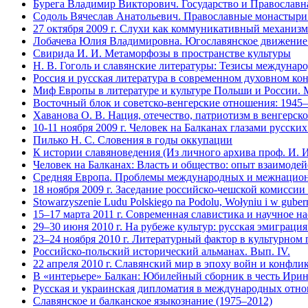
Бурега Владимир Викторович. Государство и Православна
Содоль Вячеслав Анатольевич. Православные монастыри М
27 октября 2009 г. Слухи как коммуникативный механизм
Лобачева Юлия Владимировна. Югославянское движение 
Свирида И. И. Метаморфозы в пространстве культуры
Н. В. Гоголь и славянские литературы: Тезисы междуна
Россия и русская литература в современном духовном к
Миф Европы в литературе и культуре Польши и России. М
Восточный блок и советско-венгерские отношения: 1945
Хаванова О. В. Нация, отечество, патриотизм в венгерско
10-11 ноября 2009 г. Человек на Балканах глазами русски
Пилько Н. С. Словения в годы оккупации
К истории славяноведения (Из личного архива проф. И.
Человек на Балканах: Власть и общество: опыт взаимодей
Средняя Европа. Проблемы международных и межнациона
18 ноября 2009 г. Заседание российско-чешской комиссии
Stowarzyszenie Ludu Polskiego na Podolu, Wołyniu i w guber
15–17 марта 2011 г. Современная славистика и научное насл
29–30 июня 2010 г. На рубеже культур: русская эмиграц
23–24 ноября 2010 г. Литературный фактор в культурно
Российско-польский исторический альманах. Вып. IV.
22 апреля 2010 г. Славянский мир в эпоху войн и конфли
В «интерьере» Балкан: Юбилейный сборник в честь Ири
Русская и украинская дипломатия в международных отно
Славянское и балканское языкознание (1975–2012)