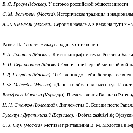
В. Я. Гросул (Москва).
У истоков российской общественности
С.
М. Фалькович (Москва).
Историческая традиция и националь
А. Л. Шемякин (Москва).
Сербия в начале XX века: на пути к 
Раздел II. История международных отношений
Р. П
.
Гришина (Москва).
К историографии темы: Россия и Балка
Е. П
.
Серапионова (Москва).
Окончание Первой мировой войны
Г. Д. Шкундин (Москва).
От Салоник до Нейи: болгарские внеш
Г. Ф. Медведев (Москва).
«Деньги в обмен на высылку». Из ист
Вольфганг Михалка (Карлсруэ).
Представления Вальтера Ратена
Н. Н. Станков (Волгоград).
Дипломатия Э. Бенеша после Рапалл
Эугениуш Дурачиньский (Варшава).
«Dobrze zasłużył się Ojczyź
С. З. Случ (Москва).
Мотивы приглашения В. М. Молотова в Бе