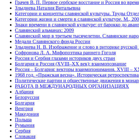
Грачев В. П. Первое сербское восстание и Россия во время 
Злыднева Наталия Витальевна
Категории и концепты славянской культуры. Труды Отдела
Категории жизни и смерти в славянской культуре. М., 200
Знаки времени в славянской культуре: от барокко до аванг
Славянский альманах: 2009
Славянский мир в третьем тысячелетии. Славянские нар
Медали Славянского фонда России
Злыднева Н. В. Изображение и слово в риторике русской 
Софронова Л. А. Мифопоэтика раннего Гоголя
Россия и Сербия глазами историков двух стран
Болгария и Россия (XVIII–XX век): взаимопознание
Россия – Болгария: векторы взаимопонимания. XVIII – X
1968 год. «Пражская весна». Историческая ретроспектива
Политические партии и общественные движения в монарх
РАБОТА В МЕЖДУНАРОДНЫХ ОРГАНИЗАЦИЯХ
Албания
Белоруссия
Болгария
Венгрия
Македония
Польша
Румыния
Сербия
Словакия