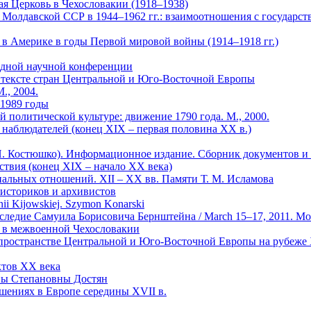
я Церковь в Чехословакии (1918–1938)
олдавской ССР в 1944–1962 гг.: взаимоотношения с государств
в Америке в годы Первой мировой войны (1914–1918 гг.)
родной научной конференции
онтексте стран Центральной и Юго-Восточной Европы
., 2004.
–1989 годы
й политической культуре: движение 1790 года. М., 2000.
х наблюдателей (конец XIX – первая половина XX в.)
 И. Костюшко). Информационное издание. Сборник документов и 
ствия (конец XIX – начало ХХ века)
льных отношений. XII – XX вв. Памяти Т. М. Исламова
 историков и архивистов
nii Kijowskiej. Szymon Konarski
едие Самуила Борисовича Бернштейна / March 15–17, 2011. Modern sl
ия в межвоенной Чехословакии
м пространстве Центральной и Юго-Восточной Европы на рубеже
ктов ХХ века
ны Степановны Достян
шениях в Европе середины XVII в.