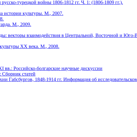
русско-турецкой войны 1806-1812 гг. Ч. 1: (1806-1809 гг.).
 истории культуры. М., 2007.
8.
арда. М., 2009.
оды: векторы взаимодействия в Центральной, Восточной и Юго-
культуры ХХ века. М., 2008.
XI вв.: Российско-болгарские научные дискуссии
: Сборник статей
ии Габсбургов, 1848-1914 гг. Информация об исследовательск