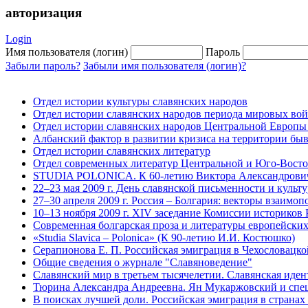
авторизация
Login
Имя пользователя (логин)
Пароль
Забыли пароль?
Забыли имя пользователя (логин)?
Отдел истории культуры славянских народов
Отдел истории славянских народов периода мировых во
Отдел истории славянских народов Центральной Европы
Албанский фактор в развитии кризиса на территории быв
Отдел истории славянских литератур
Отдел современных литератур Центральной и Юго-Вост
STUDIA POLONICA. К 60-летию Виктора Александровича
22–23 мая 2009 г. День славянской письменности и культ
27–30 апреля 2009 г. Россия – Болгария: векторы взаимо
10–13 ноября 2009 г. XIV заседание Комиссии историков
Современная болгарская проза и литературы европейских 
«Studia Slavica – Polonica» (К 90-летию И.И. Костюшко)
Серапионова Е. П. Российская эмиграция в Чехословацкой
Общие сведения о журнале "Славяноведение"
Славянский мир в третьем тысячелетии. Славянская иден
Тюрина Александра Андреевна. Ян Мукаржовский и спец
В поисках лучшей доли. Российская эмиграция в страна