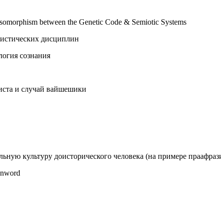
he isomorphism between the Genetic Code & Semiotic Systems
гвистических дисциплин
логия сознания
иста и случай вайшешики
альную культуру доисторического человека (на примере праафраз
oanword