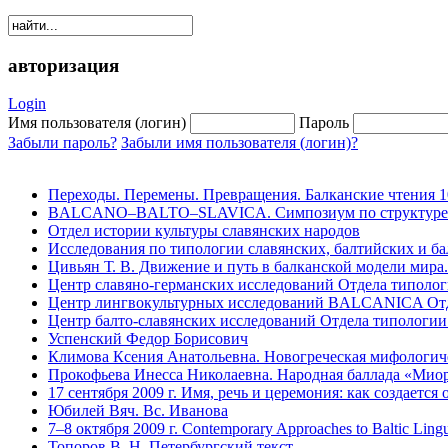
авторизация
Login
Имя пользователя (логин)
Пароль
Забыли пароль?
Забыли имя пользователя (логин)?
Переходы. Перемены. Превращения. Балканские чтения 10.
BALCANO–BALTO–SLAVICA. Симпозиум по структуре текс
Отдел истории культуры славянских народов
Исследования по типологии славянских, балтийских и ба
Цивьян Т. В. Движение и путь в балканской модели мира. 
Центр славяно-германских исследований Отдела типолог
Центр лингвокультурных исследований BALCANICA Отде
Центр балто-славянских исследований Отдела типологии
Успенский Федор Борисович
Климова Ксения Анатольевна. Новогреческая мифологиче
Прокофьева Инесса Николаевна. Народная баллада «Мио
17 сентября 2009 г. Имя, речь и церемония: как создается 
Юбилей Вяч. Вс. Иванова
7–8 октября 2009 г. Contemporary Approaches to Baltic Lingu
Топоров В. Н. Петербургский текст