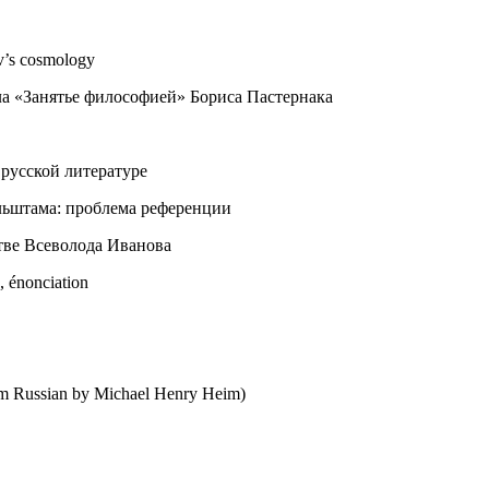
ov’s cosmology
кла «Занятье философией» Бориса Пастернака
 русской литературе
ьштама: проблема референции
тве Всеволода Иванова
, énonciation
rom Russian by Michael Henry Heim)