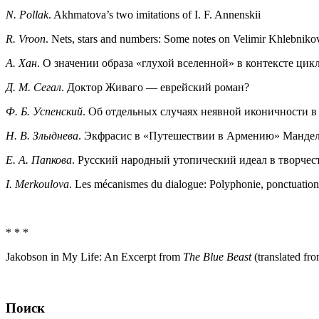
N. Pollak
. Akhmatova’s two imitations of I. F. Annenskii
R. Vroon
. Nets, stars and numbers: Some notes on Velimir Khlebnik
А. Хан
. О значении образа «глухой вселенной» в контексте ци
Д. М. Сегал
. Доктор Живаго — еврейский роман?
Ф. Б. Успенский
. Об отдельных случаях неявной иконичности в
Н. В. Злыднева
. Экфрасис в «Путешествии в Армению» Мандел
Е. А. Папкова
. Русский народный утопический идеал в творчес
I. Merkoulova
. Les mécanismes du dialogue: Polyphonie, ponctuation
* * *
Jakobson in My Life: An Excerpt from
The Blue Beast
(translated f
Поиск