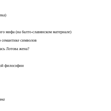
ика)
ого мифа (на балто-славянском материале)
 о семантике символов
лась Лотова жена?
кой философии
нна