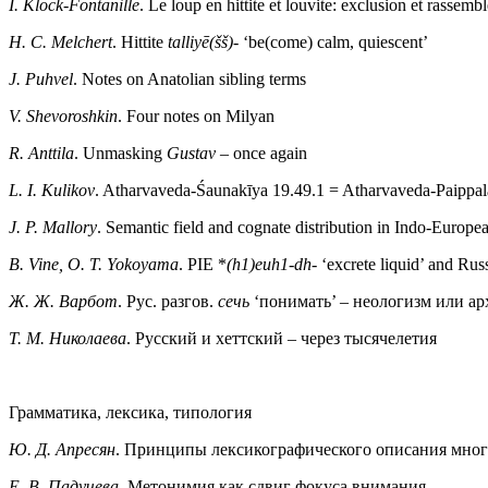
I. Klock-Fontanille
. Le loup en hittite et louvite: exclusion et rassem
H. C. Melchert
. Hittite
talliyē(šš)-
‘be(come) calm, quiescent’
J. Puhvel
. Notes on Anatolian sibling terms
V. Shevoroshkin
. Four notes on Milyan
R. Anttila
. Unmasking
Gustav
– once again
L. I. Kulikov
. Atharvaveda-Śaunakīya 19.49.1 = Atharvaveda-Paippal
J. P. Mallory
. Semantic field and cognate distribution in Indo-Europe
B. Vine, O. T. Yokoyama
. PIE *
(h1)euh1-dh
- ‘excrete liquid’ and Rus
Ж. Ж. Варбот
. Рус. разгов.
сечь
‘понимать’ – неологизм или ар
Т. М. Николаева
. Русский и хеттский – через тысячелетия
Грамматика, лексика, типология
Ю. Д. Апресян
. Принципы лексикографического описания мног
Е. В. Падучева
. Метонимия как сдвиг фокуса внимания