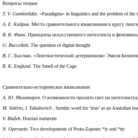
Вопросы теории
T. V. Gamkrelidze
. «Paradigms» in linguistics and the problem of t
А. Е. Кибрик
. Место сравнительного языкознания в кругу лин
В. К. Финн
. Принципы искусственного интеллекта и феномено
G. Buccellati
. The question of digital thought
В. Г. Лысенко
. «Лингвистический детерминизм» Эмиля Бенвен
R. K. Englund
. The Smell of the Cage
Сравнительно-историческое языкознание
А. Ю. Милитарев
. О возможности пролить свет на интеллекту
M. Valério, I. Yakubovich .
Semitic word for ‘iron’ as an Anatolian l
V. Blažek.
Hurrian numerals
N. Operstein
. Two developments of Proto-Zapotec *
ty
and *
tty