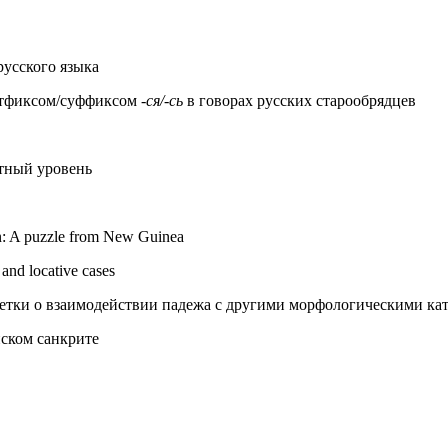
русского языка
стфиксом/суффиксом -
ся/-сь
в говорах русских старообрядцев
нтный уровень
tion: A puzzle from New Guinea
and locative cases
метки о взаимодействии падежа с другими морфологическими ка
ском санкрите