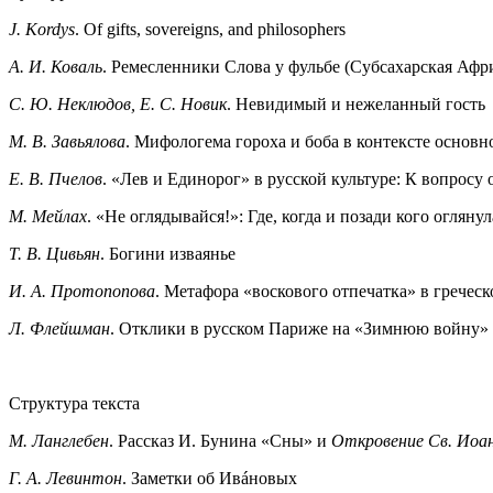
J. Kordys
. Of gifts, sovereigns, and philosophers
А. И. Коваль
. Ремесленники Слова у фульбе (Субсахарская Афр
С. Ю. Неклюдов, Е. С. Новик
. Невидимый и нежеланный гость
М. В. Завьялова
. Мифологема гороха и боба в контексте основн
Е. В. Пчелов
. «Лев и Единорог» в русской культуре: К вопросу
М. Мейлах
. «Не оглядывайся!»: Где, когда и позади кого огляну
Т. В. Цивьян
. Богини изваянье
И. А. Протопопова
. Метафора «воскового отпечатка» в гречес
Л. Флейшман
. Отклики в русском Париже на «Зимнюю войну»
Структура текста
M. Ланглебен
. Рассказ И. Бунина «Сны» и
Откровение Св. Иоа
Г. А. Левинтон
. Заметки об Ивáновых