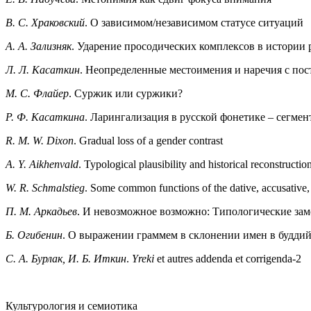
В. С. Храковский
. О зависимом/независимом статусе ситуаций
А. А. Зализняк
. Ударение просодических комплексов в истории 
Л. Л. Касаткин
. Неопределенные местоимения и наречия с по
М. C. Флайер
. Суржик или суржики?
Р. Ф. Касаткина
. Ларингализация в русской фонетике – сегме
R. M. W. Dixon
. Gradual loss of a gender contrast
A. Y. Aikhenvald
. Typological plausibility and historical reconstruc
W. R. Schmalstieg
. Some common functions of the dative, accusative, 
П. М. Аркадьев
. И невозможное возможно: Типологические за
Б. Огибенин
. О выражении граммем в склонении имен в буддий
С. А. Бурлак, И. Б. Иткин
.
Yreki
et autres addenda et corrigenda-2
Культурология и семиотика