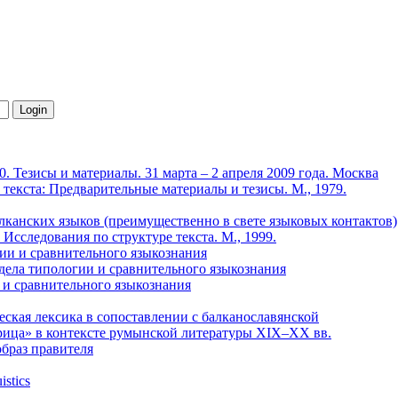
 Тезисы и материалы. 31 марта – 2 апреля 2009 года. Москва
та: Предварительные материалы и тезисы. М., 1979.
лканских языков (преимущественно в свете языковых контактов)
Исследования по структуре текста. М., 1999.
ии и сравнительного языкознания
ла типологии и сравнительного языкознания
 и сравнительного языкознания
ская лексика в сопоставлении с балканославянской
рица» в контексте румынской литературы XIX–XX вв.
образ правителя
istics