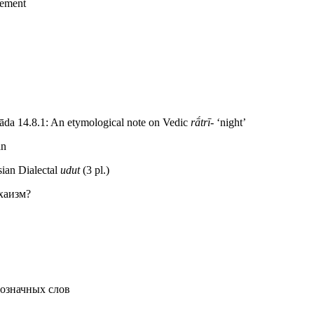
blement
āda 14.8.1: An etymological note on Vedic
rā́trī-
‘night’
an
sian Dialectal
udut
(3 pl.)
хаизм?
означных слов