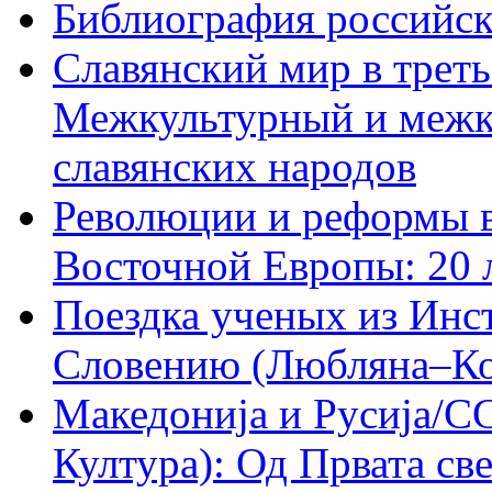
Библиография российск
Славянский мир в треть
Межкультурный и межк
славянских народов
Революции и реформы в
Восточной Европы: 20 л
Поездка ученых из Инс
Словению (Любляна–Коп
Македониjа и Русиjа/С
Култура): Од Првата св