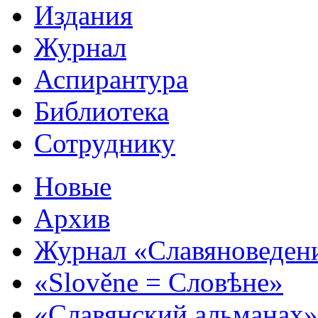
Издания
Журнал
Аспирантура
Библиотека
Сотруднику
Новые
Архив
Журнал «Славяноведен
«Slověne = Словѣне»
«Славянский альманах»