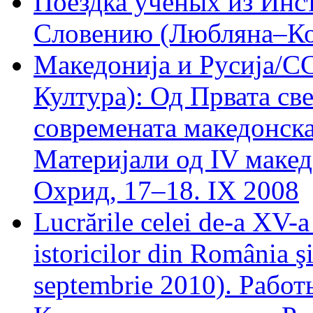
Поездка ученых из Инс
Словению (Любляна–Коп
Македониjа и Русиjа/С
Култура): Од Првата св
современата македонск
Материjали од IV макед
Охрид, 17–18. IX 2008
Lucrările celei de-a XV-a 
istoricilor din România ş
septembrie 2010). Рабо