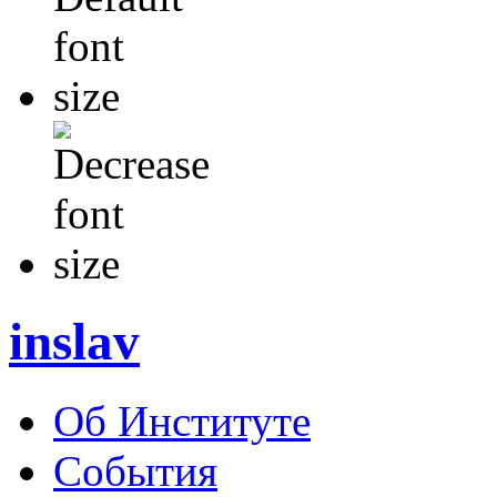
inslav
Об Институте
События