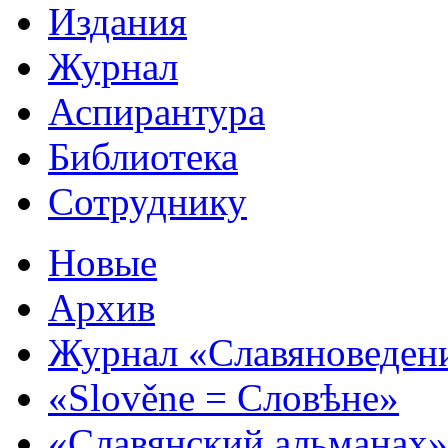
Издания
Журнал
Аспирантура
Библиотека
Сотруднику
Новые
Архив
Журнал «Славяноведен
«Slověne = Словѣне»
«Славянский альманах»