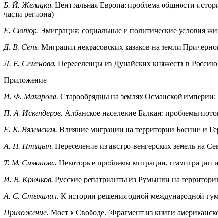
Б. Й. Желицки.
Центральная Европа: проблема общности истори
части региона)
Е. Сюпюр.
Эмиграция: социальные и политические условия ж
Д. В. Сень.
Миграция некрасовских казаков на земли Причерном
Л. Е. Семенова.
Переселенцы из Дунайских княжеств в Россию 
Приложение
И. Ф. Макарова.
Старообрядцы на землях Османской империи: пу
П. А. Искендеров.
Албанское население Балкан: проблемы пото
Е. К. Вяземская.
Влияние миграции на территории Боснии и Ге
A
.
Н. Птицын
.
Переселение из австро-венгерских земель на Се
Т. М. Симонова.
Некоторые проблемы миграции, иммиграции и 
И. В. Крючков.
Русские
репатрианты из Румынии на территории
А. С. Стыкалин.
К истории решения одной международной гум
Приложение.
Мост к Свободе. (Фрагмент из книги американск