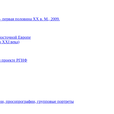
 первая половина XX в. М., 2009.
Восточной Европе
о XXI века)
ом проекте РГНФ
фии, просопрографии, групповые портреты