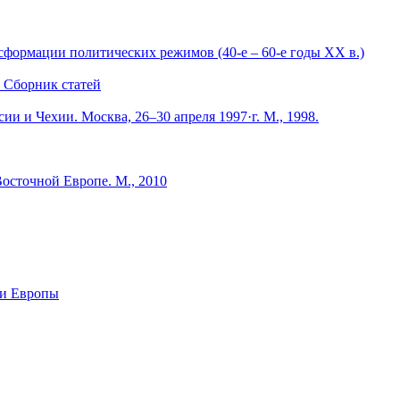
сформации политических режимов (40-е – 60-е годы ХХ в.)
: Сборник статей
ии и Чехии. Москва, 26–30 апреля 1997·г. М., 1998.
осточной Европе. М., 2010
 и Европы