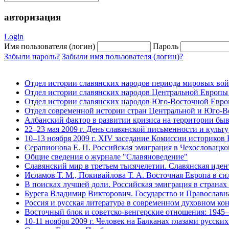
авторизация
Login
Имя пользователя (логин)
Пароль
Забыли пароль?
Забыли имя пользователя (логин)?
Отдел истории славянских народов периода мировых во
Отдел истории славянских народов Центральной Европы
Отдел истории славянских народов Юго-Восточной Евро
Отдел современной истории стран Центральной и Юго-
Албанский фактор в развитии кризиса на территории быв
22–23 мая 2009 г. День славянской письменности и культ
10–13 ноября 2009 г. XIV заседание Комиссии историков
Серапионова Е. П. Российская эмиграция в Чехословацкой
Общие сведения о журнале "Славяноведение"
Славянский мир в третьем тысячелетии. Славянская иден
Исламов Т. М., Покивайлова Т. А. Восточная Европа в с
В поисках лучшей доли. Российская эмиграция в страна
Бурега Владимир Викторович. Государство и Православна
Россия и русская литература в современном духовном к
Восточный блок и советско-венгерские отношения: 1945
10-11 ноября 2009 г. Человек на Балканах глазами русски