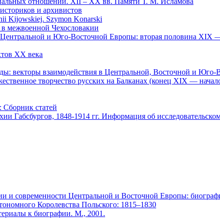
льных отношений. XII – XX вв. Памяти Т. М. Исламова
 историков и архивистов
nii Kijowskiej. Szymon Konarski
ия в межвоенной Чехословакии
х Центральной и Юго-Восточной Европы: вторая половина XIX —
ктов ХХ века
оды: векторы взаимодействия в Центральной, Восточной и Юго-
жественное творчество русских на Балканах (конец XIX — начал
: Сборник статей
ии Габсбургов, 1848-1914 гг. Информация об исследовательск
ории и современности Центральной и Восточной Европы: биогра
втономного Королевства Польского: 1815–1830
ериалы к биографии. М., 2001.