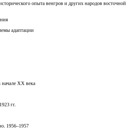
 исторического опыта венгров и других народов восточной
ения
блемы адаптации
 начале XX века
923 гг.
о. 1956–1957