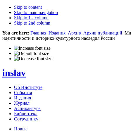
Skip to content
Skip to main navigation
Skip to 1st column
Skip to 2nd column
You are here:
Главная
Издания
Архив
Архив публикаций
Миг
идентичности и историко-культурного наследия России
inslav
Об Институте
События
Издания
Журнал
Аспирантура
Библиотека
Сотруднику
Новые