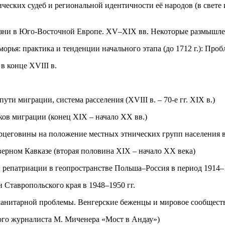
ческих судеб и региональной идентичности её народов (в свете
изни в Юго-Восточной Европе. XV–XIX вв. Некоторые размышл
орья: практика и тенденции начального этапа (до 1712 г.): Про
в конце XVIII в.
ти миграции, система расселения (XVIII в. – 70-е гг. XIX в.)
ков миграции (конец XIX – начало XX вв.)
рцеговины на положение местных этнических групп населения в
верном Кавказе (вторая половина XIX – начало XX века)
репатриации в геопространстве Польша–Россия в период 1914–1
 Ставропольского края в 1948–1950 гг.
анитарной проблемы. Венгерские беженцы и мировое сообществ
ого журналиста М. Миченера «Мост в Андау»)