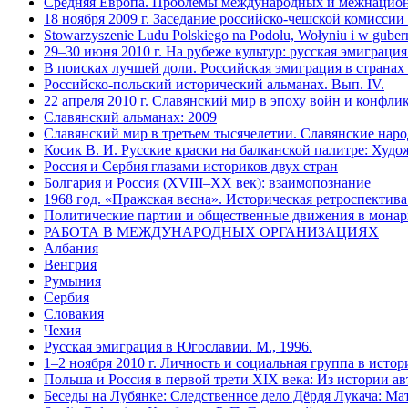
Средняя Европа. Проблемы международных и межнациона
18 ноября 2009 г. Заседание российско-чешской комиссии
Stowarzyszenie Ludu Polskiego na Podolu, Wołyniu i w guber
29–30 июня 2010 г. На рубеже культур: русская эмиграц
В поисках лучшей доли. Российская эмиграция в страна
Российско-польский исторический альманах. Вып. IV.
22 апреля 2010 г. Славянский мир в эпоху войн и конфли
Славянский альманах: 2009
Славянский мир в третьем тысячелетии. Славянские нар
Косик В. И. Русские краски на балканской палитре: Худо
Россия и Сербия глазами историков двух стран
Болгария и Россия (XVIII–XX век): взаимопознание
1968 год. «Пражская весна». Историческая ретроспектива
Политические партии и общественные движения в монарх
РАБОТА В МЕЖДУНАРОДНЫХ ОРГАНИЗАЦИЯХ
Албания
Венгрия
Румыния
Сербия
Словакия
Чехия
Русская эмиграция в Югославии. М., 1996.
1–2 ноября 2010 г. Личность и социальная группа в ист
Польша и Россия в первой трети XIX века: Из истории а
Беседы на Лубянке: Следственное дело Дёрдя Лукача: Мат