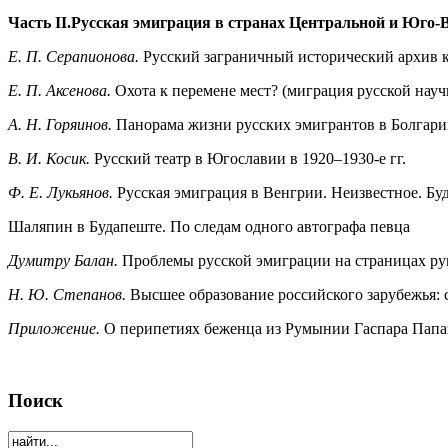
Часть
II
.Русская эмиграция в странах Центральной и Юго
Е. П. Серапионова.
Русский заграничный исторический архив к
Е. П. Аксенова.
Охота к перемене мест? (миграция русской нау
A.
Н. Горяинов.
Панорама жизни русских эмигрантов в Болгари
B.
И. Косик.
Русский театр в Югославии в 1920–1930-е гг.
Ф.
E.
Лукьянов.
Русская эмиграция в Венгрии. Неизвестное. Б
Шаляпин в Будапеште. По следам одного автографа певца
Думитру Балан.
Проблемы русской эмиграции на страницах ру
Н. Ю. Степанов.
Высшее образование российского зарубежья: 
Приложение.
О перипетиях беженца из Румынии Гаспара Папази
Поиск