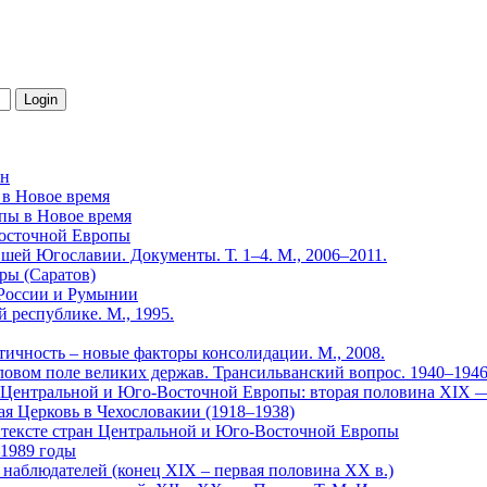
йн
 в Новое время
пы в Новое время
Восточной Европы
шей Югославии. Документы. Т. 1–4. М., 2006–2011.
уры (Саратов)
 России и Румынии
 республике. М., 1995.
тичность – новые факторы консолидации. М., 2008.
иловом поле великих держав. Трансильванский вопрос. 1940–194
х Центральной и Юго-Восточной Европы: вторая половина XIX 
я Церковь в Чехословакии (1918–1938)
онтексте стран Центральной и Юго-Восточной Европы
–1989 годы
х наблюдателей (конец XIX – первая половина XX в.)