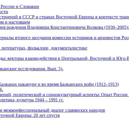
в России и Словакии
ости
астроений в СССР и странах Восточной Европы в контексте тран
лом и настоящем
 дня рождения Владимира Константиновича Волкова (1930–2005)
ериалы второго заседания комиссии историков и архивистов Росс
х литературах, фольклоре, документалистике
оды: векторы взаимодействия в Центральной, Восточной и Юго-В
канские исследования. Вып. 5).
 Балканах накануне и во время Балканских войн (1912–1913)
6.
шений, политический и социокультурный аспекты: Опыт России
итика, культура 1944 – 1991 гг.
 и межконфессиональный диалог славянских народов
очной Европы: 20 лет спустя