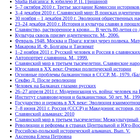
Studia Balcanica: К юбилею Р. П. Гришиной
5–7 октября 2010 г. Третье заседание Комиссии историко
3–4 декабря 2010 г. Славянский мир: В поисках идентичн
30 ноября – 1 декабря 2010 г. Эволюция общественных н
23–24 декабря 2010 г. История и культура славян в прош
Славянство, растворенное в крови… В честь 80-летия со
Культура сквозь призму идентичности. М., 2006.
Февраль 1948. Москва и Прага: взгляд через полвека. Мат
Макарова И. Ф. Болгары и Танзимат
1–2 ноября 2011 г. Русский человек и Россия в славянски
Автопортрет славянина. М., 1999.
Славянский мир в третьем тысячелетии. Славянские нар
Югославия в XX веке: Очерки политической истории
Основные проблемы балканистики в СССР. М., 1979. (Бал
Секфю Д. После революции
Человек на Балканах глазами русских
26–27 апреля 2011 г. Модернизация vs. война: человек на
Институт славяноведения и балканистики. 50 лет. М., 199
Государство и церковь в XX веке: Эволюция взаимоотно
7–8 июня 2011 г. Россия (СССР) и Македония: история, пол
Славянский альманах: 2010
Славянский мир в третьем тысячелетии: Межкультурный
Революции и реформы в странах Центральной и Юго-Вост
Российско-польский исторический альманах. Вып. V.
Аксенова Елена Петровна