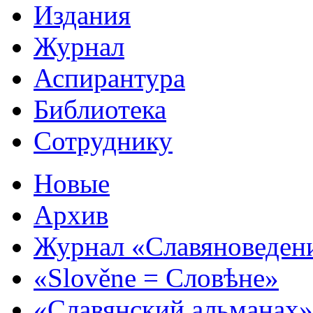
Издания
Журнал
Аспирантура
Библиотека
Сотруднику
Новые
Архив
Журнал «Славяноведен
«Slověne = Словѣне»
«Славянский альманах»