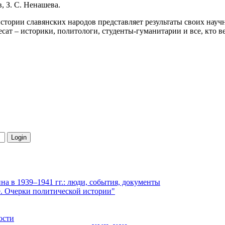
, З. С. Ненашева.
стории славянских народов представляет результаты своих нау
сат – историки, политологи, студенты-гуманитарии и все, кто в
ина в 1939–1941 гг.: люди, события, документы
е. Очерки политической истории"
ости