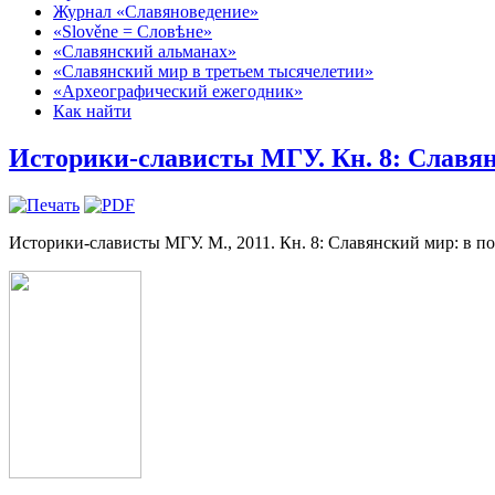
Журнал «Славяноведение»
«Slověne = Словѣне»
«Славянский альманах»
«Славянский мир в третьем тысячелетии»
«Археографический ежегодник»
Как найти
Историки-слависты МГУ. Кн. 8: Славян
Историки-слависты МГУ. М., 2011. Кн. 8: Славянский мир: в по