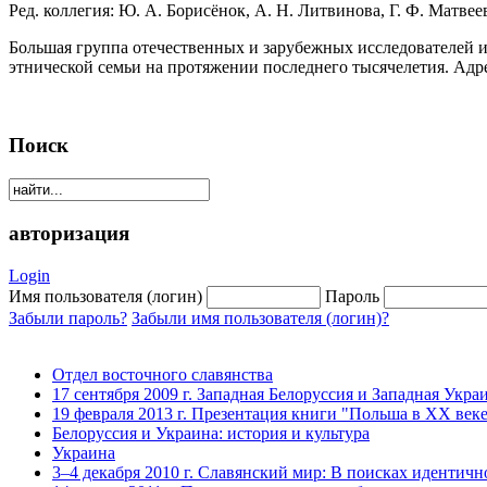
Ред. коллегия: Ю. А. Борисёнок, А. Н. Литвинова, Г. Ф. Матвеев
Большая группа отечественных и зарубежных исследователей и
этнической семьи на протяжении последнего тысячелетия. Адре
Поиск
авторизация
Login
Имя пользователя (логин)
Пароль
Забыли пароль?
Забыли имя пользователя (логин)?
Отдел восточного славянства
17 сентября 2009 г. Западная Белоруссия и Западная Укра
19 февраля 2013 г. Презентация книги "Польша в XX век
Белоруссия и Украина: история и культура
Украина
3–4 декабря 2010 г. Славянский мир: В поисках идентичн