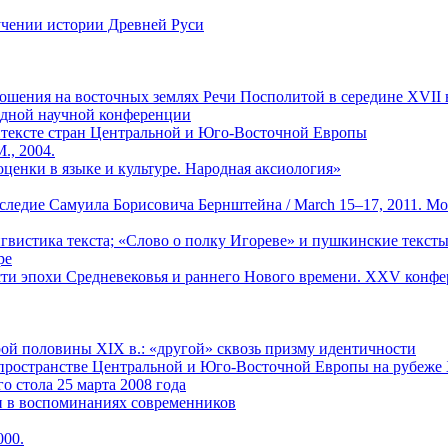
зучении истории Древней Руси
ения на восточных землях Речи Посполитой в середине XVII в
родной научной конференции
онтексте стран Центральной и Юго-Восточной Европы
., 2004.
 оценки в языке и культуре. Народная аксиология»
едие Самуила Борисовича Бернштейна / March 15–17, 2011. Modern sl
гвистика текста; «Слово о полку Игореве» и пушкинские тексты.
ре
сти эпохи Средневековья и раннего Нового времени. ХХV конфер
рой половины XIX в.: «другой» сквозь призму идентичности
м пространстве Центральной и Юго-Восточной Европы на рубеже
о стола 25 марта 2008 года
ин в воспоминаниях современников
000.