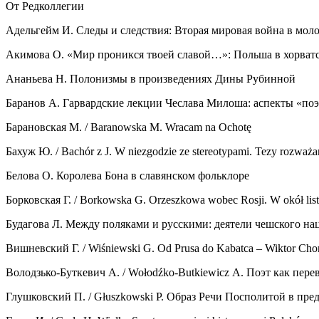
От Редколлегии
Адельгейм И. Следы и следствия: Вторая мировая война в моло
Акимова О. «Мир проникся твоей славой…»: Польша в хорватс
Ананьева Н. Полонизмы в произведениях Дины Рубинной
Баранов А. Гарвардские лекции Чеслава Милоша: аспекты «по
Барановская М. / Baranowska M. Wracam na Ochotę
Бахуж Ю. / Bachór z J. W niezgodzie ze stereotypami. Tezy rozw
Белова О. Королева Бона в славянском фольклоре
Борковская Г. / Borkowska G. Orzeszkowa wobec Rosji. W okół l
Будагова Л. Между поляками и русскими: деятели чешского на
Вишневский Г. / Wiśniewski G. Od Prusa do Kabatca – Wiktor Chorie
Володзько-Буткевич А. / Wołodźko-Butkiewicz A. Поэт как пере
Глушковский П. / Głuszkowski P. Образ Речи Посполитой в пре