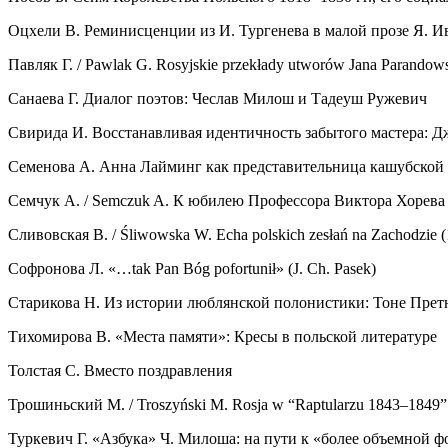
Оцхели В. Реминисценции из И. Тургенева в малой прозе Я. 
Павляк Г. / Pawlak G. Rosyjskie przekłady utworów Jana Parandow
Санаева Г. Диалог поэтов: Чеслав Милош и Тадеуш Ружевич
Свирида И. Восстанавливая идентичность забытого мастера: Д
Семенова А. Анна Лайминг как представительница кашубской
Семчук А. / Semczuk A. К юбилею Профессора Виктора Хорева
Сливовская В. / Śliwowska W. Echa polskich zesłań na Zachodzie 
Софронова Л. «…tak Pan Bóg pofortunił» (J. Ch. Pasek)
Старикова Н. Из истории люблянской полонистики: Тоне Прет
Тихомирова В. «Места памяти»: Кресы в польской литературе
Толстая С. Вместо поздравления
Трошиньский М. / Troszyński M. Rosja w “Raptularzu 1843–1849” 
Туркевич Г. «Азбука» Ч. Милоша: на пути к «более объемной ф