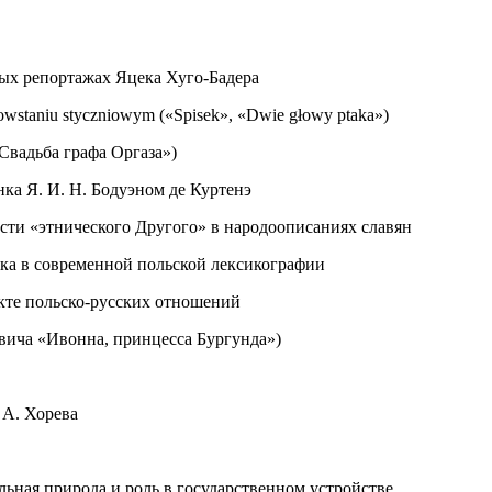
ных репортажах Яцека Хуго-Бадера
owstaniu styczniowym («Spisek», «Dwie głowy ptaka»)
Свадьба графа Оргаза»)
нка Я. И. Н. Бодуэном де Куртенэ
ти «этнического Другого» в народоописаниях славян
ка в современной польской лексикографии
кте польско-русских отношений
вича «Ивонна, принцесса Бургунда»)
 А. Хорева
льная природа и роль в государственном устройстве