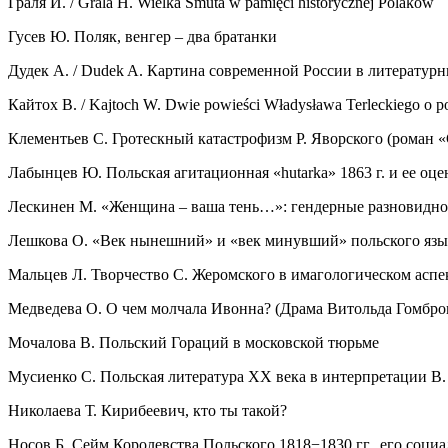
Граля И. / Grala H. Wielka Smuta w pamięci historycznej Polaków
Гусев Ю. Поляк, венгер – два братанки
Дудек А. / Dudek A. Картина современной России в литератур
Кайтох В. / Kajtoch W. Dwie powieści Władysława Terleckiego o p
Клементьев С. Гротескный катастрофизм Р. Яворского (роман «
Лабынцев Ю. Польская агитационная «hutarka» 1863 г. и ее оце
Лескинен М. «Женщина – ваша тень…»: гендерные разновиднос
Лешкова О. «Век нынешний» и «век минувший» польского язы
Мальцев Л. Творчество С. Жеромского в имагологическом аспе
Медведева О. О чем молчала Ивонна? (Драма Витольда Гомбро
Мочалова В. Польский Гораций в московской тюрьме
Мусиенко С. Польская литература XX века в интерпретации В.
Николаева Т. Кирибеевич, кто ты такой?
Носов Б. Сейм Королевства Польского 1818−1830 гг., его социа