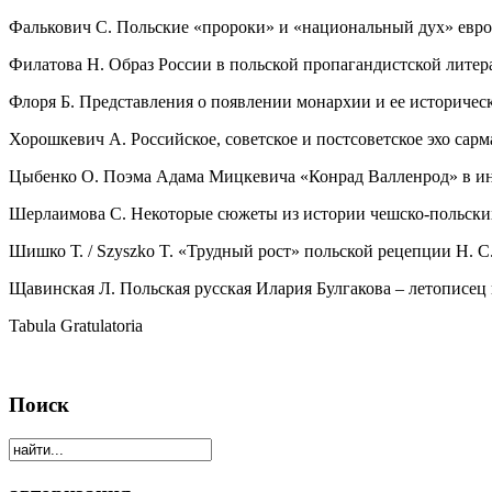
Фалькович С. Польские «пророки» и «национальный дух» евро
Филатова Н. Образ России в польской пропагандистской литера
Флоря Б. Представления о появлении монархии и ее историчес
Хорошкевич А. Российское, советское и постсоветское эхо сарм
Цыбенко О. Поэма Адама Мицкевича «Конрад Валленрод» в инт
Шерлаимова С. Некоторые сюжеты из истории чешско-польски
Шишко Т. / Szyszko T. «Трудный рост» польской рецепции Н. С
Щавинская Л. Польская русская Илария Булгакова – летописец
Tabula Gratulatoria
Поиск