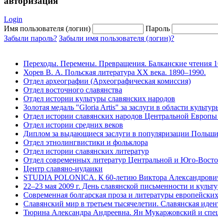
авторизация
Login
Имя пользователя (логин)
Пароль
Забыли пароль?
Забыли имя пользователя (логин)?
Переходы. Перемены. Превращения. Балканские чтения 10.
Хорев В. А. Польская литература XX века. 1890–1990.
Отдел археографии (Археографическая комиссия)
Отдел восточного славянства
Отдел истории культуры славянских народов
Золотая медаль "Gloria Artis" за заслуги в области культур
Отдел истории славянских народов Центральной Европы
Отдел истории средних веков
Диплом за выдающиеся заслуги в популяризации Польши
Отдел этнолингвистики и фольклора
Отдел истории славянских литератур
Отдел современных литератур Центральной и Юго-Вост
Центр славяно-иудаики
STUDIA POLONICA. К 60-летию Виктора Александровича
22–23 мая 2009 г. День славянской письменности и культ
Современная болгарская проза и литературы европейских 
Славянский мир в третьем тысячелетии. Славянская иден
Тюрина Александра Андреевна. Ян Мукаржовский и спец