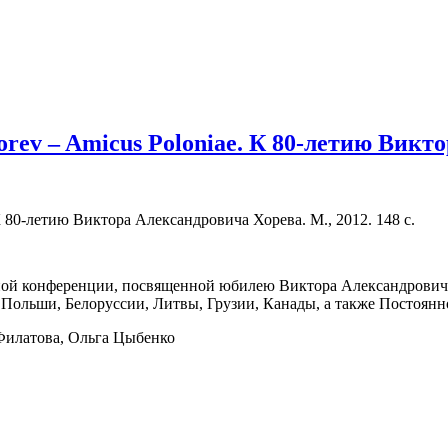
rev – Amicus Poloniae. К 80-летию Викт
 80-летию Виктора Александровича Хорева. М., 2012. 148 с.
й конференции, посвященной юбилею Виктора Александровича Х
и, Польши, Белоруссии, Литвы, Грузии, Канады, а также Постоя
Филатова, Ольга Цыбенко