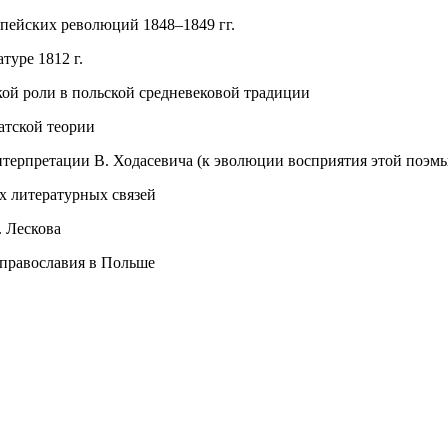
пейских революций 1848–1849 гг.
туре 1812 г.
кой роли в польской средневековой традиции
атской теории
ерпретации В. Ходасевича (к эволюции восприятия этой поэмы
х литературных связей
. Лескова
 православия в Польше