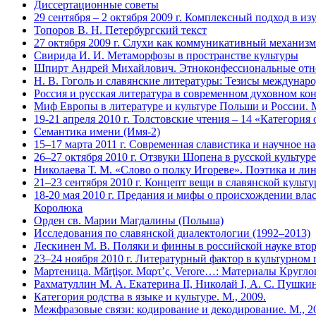
Диссертационные советы
29 сентября – 2 октября 2009 г. Комплексный подход в и
Топоров В. Н. Петербургский текст
27 октября 2009 г. Слухи как коммуникативный механизм
Свирида И. И. Метаморфозы в пространстве культуры
Шпирт Андрей Михайлович. Этноконфессиональные отнош
Н. В. Гоголь и славянские литературы: Тезисы междуна
Россия и русская литература в современном духовном к
Миф Европы в литературе и культуре Польши и России. М
19-21 апреля 2010 г. Толстовские чтения – 14 «Категория
Семантика имени (Имя-2)
15–17 марта 2011 г. Современная славистика и научное насл
26–27 октября 2010 г. Отзвуки Шопена в русской культуре
Николаева Т. М. «Слово о полку Игореве». Поэтика и лин
21–23 сентября 2010 г. Концепт вещи в славянской культу
18-20 мая 2010 г. Предания и мифы о происхождении вла
Королюка
Орден св. Марии Магдалины (Польша)
Исследования по славянской диалектологии (1992–2013)
Лескинен М. В. Поляки и финны в российской науке вто
23–24 ноября 2010 г. Литературный фактор в культурно
Мартеница. Mărţişor. Μαρτ’ς. Verore…: Материалы Круглог
Рахматуллин М. А. Екатерина II, Николай I, А. С. Пушк
Категория родства в языке и культуре. М., 2009.
Межфразовые связи: кодирование и декодирование. М., 2