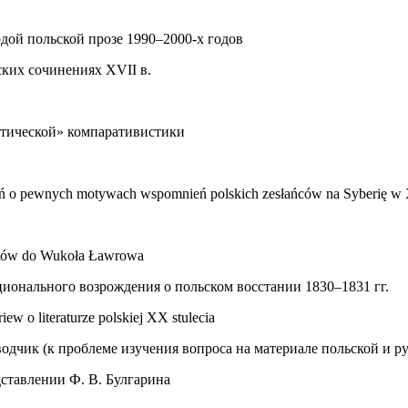
дой польской прозе 1990–2000-х годов
ких сочинениях XVII в.
этической» компаративистики
ażań o pewnych motywach wspomnień polskich zesłańców na Syberię w
istów do Wukoła Ławrowa
ционального возрождения о польском восстании 1830–1831 гг.
w o literaturze polskiej XX stulecia
водчик (к проблеме изучения вопроса на материале польской и р
дставлении Ф. В. Булгарина