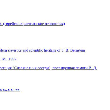
. (еврейско-христианские отношения)
avistics and scientific heritage of S. B. Bernstein
 М., 1997.
енция "Славяне и их соседи", посвященная памяти В. Д.
 XX–XXI вв.