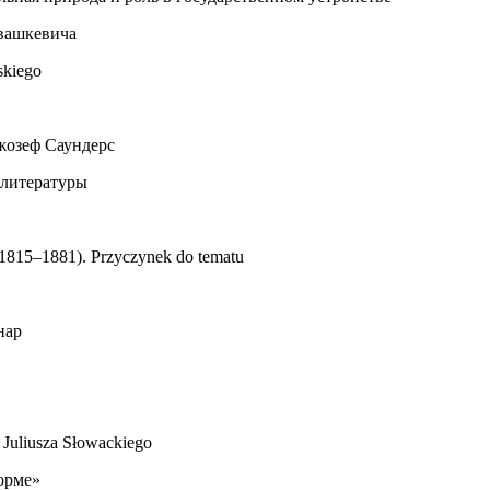
Ивашкевича
skiego
жозеф Саундерс
 литературы
(1815–1881). Przyczynek do tematu
нар
Juliusza Słowackiego
орме»