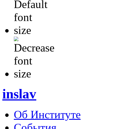
inslav
Об Институте
События