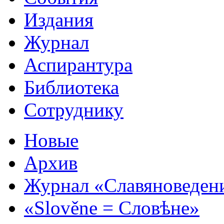
Издания
Журнал
Аспирантура
Библиотека
Сотруднику
Новые
Архив
Журнал «Славяноведен
«Slověne = Словѣне»