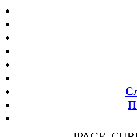
С
П
JPAGE_CUR