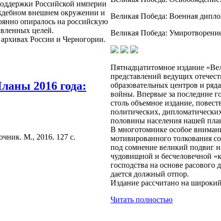
 поддержки Российской империи
аждебном внешнем окружении и
Великая Победа: Военная диплом
оянно опиралось на российскую
вленных целей.
Великая Победа: Умиротворение
 архивах России и Черногории.
Пятнадцатитомное издание «Вел
представлений ведущих отечест
Планы 2016 года:
образовательных центров и ряд
войны. Впервые за последние г
столь объемное издание, повес
политических, дипломатических
половины населения нашей пла
В многотомнике особое внимани
чник. М., 2016. 127 с.
мотивированного толкования со
под сомнение великий подвиг н
чудовищной и бесчеловечной «к
господства на основе расового
дается должный отпор.
Издание рассчитано на широкий
Читать полностью