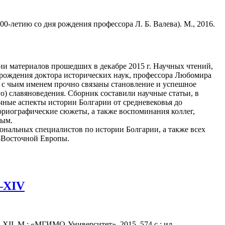
00-летию со дня рождения профессора Л. Б. Валева). М., 2016.
ии материалов прошедших в декабре 2015 г. Научных чтений,
рождения доктора исторических наук, профессора Любомира
, с чьим именем прочно связаны становление и успешное
го) славяноведения. Сборник составили научные статьи, в
чные аспекты истории Болгарии от средневековья до
ориографические сюжеты, а также воспоминания коллег,
вым.
ональных специалистов по истории Болгарии, а также всех
-Восточной Европы.
–XIV
XІІ. М.: «МГИМО-Университет», 2015. 574 с.; ил.