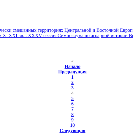
ически смешанных территориях Центральной и Восточной Евро
и Х–ХХI вв. : XXXV сессия Симпозиума по аграрной истории В
«
Начало
Предыдущая
1
2
3
4
5
6
7
8
9
10
Следующая