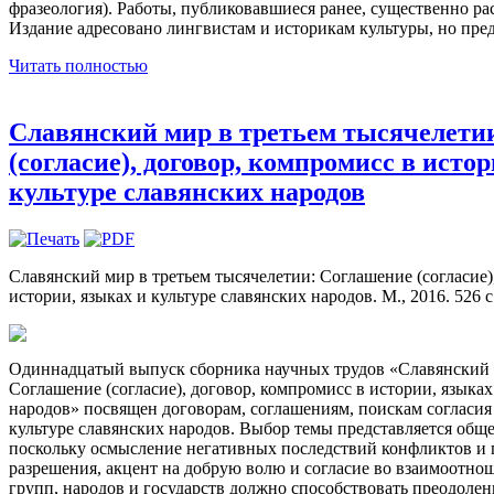
фразеология). Работы, публиковавшиеся ранее, существенно ра
Издание адресовано лингвистам и историкам культуры, но пред
Читать полностью
Славянский мир в третьем тысячелети
(согласие), договор, компромисс в исто
культуре славянских народов
Славянский мир в третьем тысячелетии: Соглашение (согласие)
истории, языках и культуре славянских народов. М., 2016. 526 с
Одиннадцатый выпуск сборника научных трудов «Славянский м
Соглашение (согласие), договор, компромисс в истории, языках
народов» посвящен договорам, соглашениям, поискам согласия
культуре славянских народов. Выбор темы представляется общ
поскольку осмысление негативных последствий конфликтов и
разрешения, акцент на добрую волю и согласие во взаимоотно
групп, народов и государств должно способствовать преодол