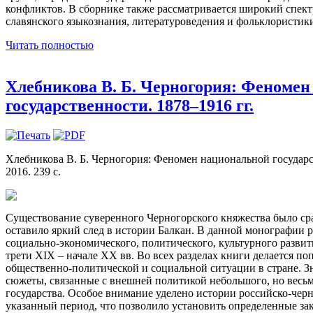
конфликтов. В сборнике также рассматривается широкий спек
славянского языкознания, литературоведения и фольклористик
Читать полностью
Хлебникова В. Б. Черногория: Феноме
государственности. 1878–1916 гг.
Хлебникова В. Б. Черногория: Феномен национальной государст
2016. 239 с.
Существование суверенного Черногорского княжества было ср
оставило яркий след в истории Балкан. В данной монографии 
социально-экономического, политического, культурного разви
трети XIX – начале XX вв. Во всех разделах книги делается п
общественно-политической и социальной ситуации в стране. З
сюжеты, связанные с внешней политикой небольшого, но весьм
государства. Особое внимание уделено истории российско-черн
указанный период, что позволило установить определенные за