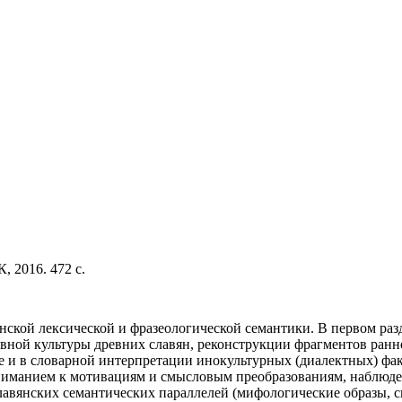
 2016. 472 с.
нской лексической и фразеологической семантики. В первом раз
овной культуры древних славян, реконструкции фрагментов ран
и в словарной интерпретации инокультурных (диалектных) факто
иманием к мотивациям и смысловым преобразованиям, наблюден
лавянских семантических параллелей (мифологические образы, с