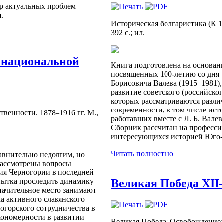
тр актуальных проблем
и.
Историческая болгаристика (К 1
392 с.; ил.
н национальной
Книга подготовлена на основан
посвященных 100-летию со дня 
Борисовича Валева (1915–1981)
развитие советского (российско
которых рассматриваются разли
современности, в том числе ист
венности. 1878–1916 гг. М.,
работавших вместе с Л. Б. Вале
Сборник рассчитан на професси
интересующихся историей Юго
Читать полностью
авнительно недолгим, но
рассмотрены вопросы
тия Черногории в последней
Великая Победа XІІ
опытка проследить динамику
начительное место занимают
а активного славянского
огорского сотрудничества в
кономерности в развитии
Великая Победа: Освобождение: 