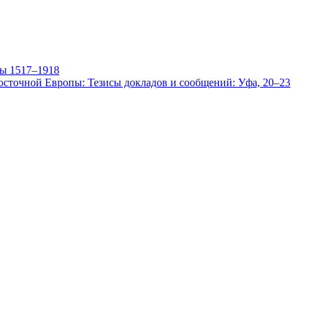
пы 1517–1918
осточной Европы: Тезисы докладов и сообщений: Уфа, 20–23