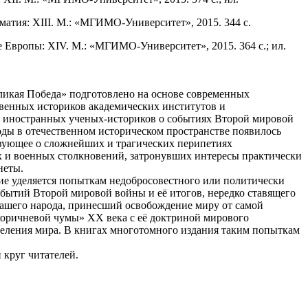
атия: XІІІ. М.: «МГИМО-Университет», 2015. 344 с.
 Европы: XIV. М.: «МГИМО-Университет», 2015. 364 c.; ил.
икая Победа» подготовлено на основе современных
венных историков академических институтов и
а иностран­ных ученых-историков о событиях Второй мировой
оды в отечественном историческом пространстве появилось
твующее о сложнейших и трагических перипетиях
 и военных столкновений, затронувших интересы практически
неты.
е уделяется попыткам недобросовестного или политически
бытий Второй мировой войны и её итогов, нередко ставящего
ашего народа, принесший освобождение миру от самой
оричневой чумы» XX века с её доктриной мирового
 деления мира. В книгах многотомного издания таким попыткам
 круг читателей.