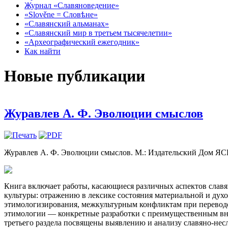
Журнал «Славяноведение»
«Slověne = Словѣне»
«Славянский альманах»
«Славянский мир в третьем тысячелетии»
«Археографический ежегодник»
Как найти
Новые публикации
Журавлев А. Ф. Эволюции смыслов
Журавлев А. Ф. Эволюции смыслов. М.: Издательский Дом ЯСК,
Книга включает работы, касающиеся различных аспектов славя
культуры: отражению в лексике состояния материальной и дух
этимологизирования, межкультурным конфликтам при переводе 
этимологии — конкретные разработки с преимущественным вн
третьего раздела посвящены выявлению и анализу славяно-нес