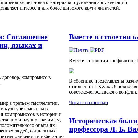
сширены засчет нового материала и усиления аргументации.
ставляет интерес и для более широкого круга читателей.
и: Соглашение
Вместе в столетии к
рии, языках и
Вместе в столетии конфликтов. Р
, договор, компромисс в
В сборнике представлены разли
.
отношений в XX в. Основное в
советско-югославского конфликт
Читать полностью
ир в третьем тысячелетии.
 и культуре славянских
 и компромиссов в истории и
Историческая болга
ественно и научно значимым,
 положительного опыта их
профессора Л. Б. Ва
шениях людей, социальных
ению непонимания и избеганию