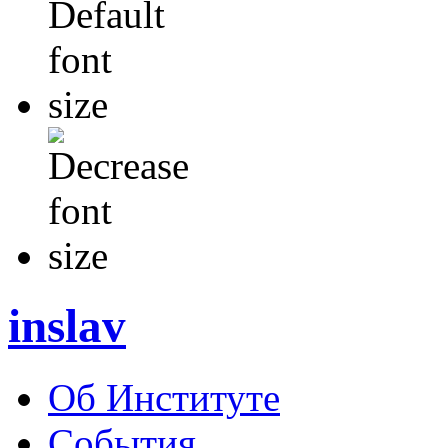
inslav
Об Институте
События