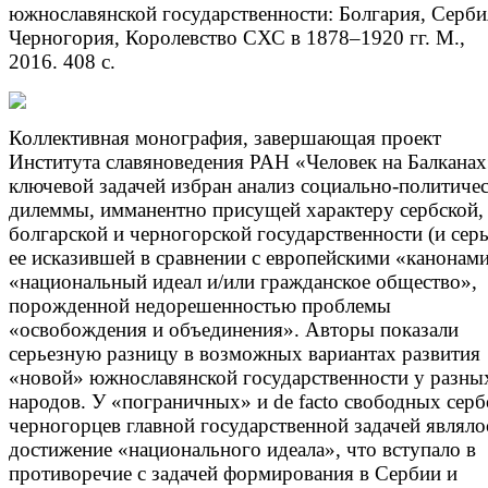
южнославянской государственности: Болгария, Серби
Черногория, Королевство СХС в 1878–1920 гг. М.,
2016. 408 с.
Коллективная монография, завершающая проект
Института славяноведения РАН «Человек на Балканах
ключевой задачей избран анализ социально-политиче
дилеммы, имманентно присущей характеру сербской,
болгарской и черногорской государственности (и сер
ее исказившей в сравнении с европейскими «канонами
«национальный идеал и/или гражданское общество»,
порожденной недорешенностью проблемы
«освобождения и объединения». Авторы показали
серьезную разницу в возможных вариантах развития
«новой» южнославянской государственности у разны
народов. У «пограничных» и de facto свободных серб
черногорцев главной государственной задачей являло
достижение «национального идеала», что вступало в
противоречие с задачей формирования в Сербии и