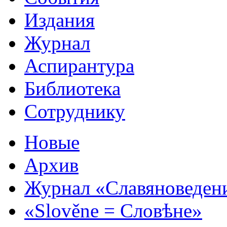
Издания
Журнал
Аспирантура
Библиотека
Сотруднику
Новые
Архив
Журнал «Славяноведен
«Slověne = Словѣне»