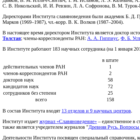
Дьяков, В. М. Иллич-Свитыч, Т. М. Исламов, Л. Э. Калнынь, А.
С. В. Никольский, И. И. Ревзин, Л. А. Софронова, В. М. Турок
Директорами Института славяноведения были академик Б. Д. Грек
Марков (1969–1987), чл.-корр. В. К. Волков (1987–2004).
В настоящее время директором Института является доктор ист
Толстая
; члены-корреспонденты РАН:
А. А. Гиппиус
,
Ф. Б. Ус
В Институте работают 183 научных сотрудника (на 1 января 2014
в штате
действительных членов РАН
1
членов-корреспондентов РАН
2
докторов наук
58
кандидатов наук
72
сотрудников без степени
25
всего
158
В состав Института входят
13 отделов и 9 научных центров
.
Институт издает
журнал «Славяноведение»
– единственное в с
также является учредителем журналов "
Древняя Русь. Вопросы
Деятельности Института посвящен специальный справочник, к