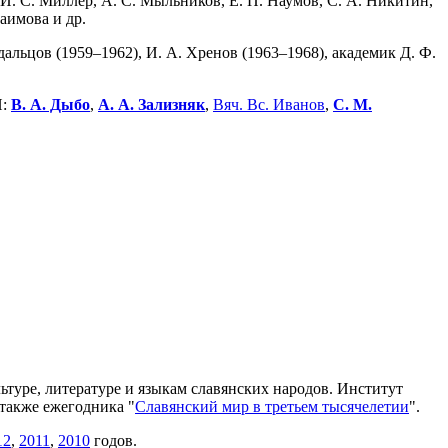
 И. С. Миллер, А. С. Мыльников, Е. П. Наумов, С. А. Никитин,
аимова и др.
дальцов (1959–1962), И. А. Хренов (1963–1968), академик Д. Ф.
Н:
В. А. Дыбо
,
А. А. Зализняк
,
Вяч. Вс. Иванов
,
С. М.
ьтуре, литературе и языкам славянских народов. Институт
а также ежегодника "
Славянский мир в третьем тысячелетии
".
12
,
2011
,
2010
годов.