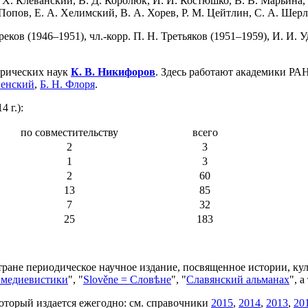
 Х. Клеванский, В. Д. Королюк, И. И. Костюшко, В. В. Марьина,
-Попов, Е. А. Хелимский, В. А. Хорев, Р. М. Цейтлин, С. А. Шерл
ов (1946–1951), чл.-корр. П. Н. Третьяков (1951–1959), И. И. У
орических наук
К. В. Никифоров
. Здесь работают академики РА
пенский
,
Б. Н. Флоря
.
 г.):
по совместительству
всего
2
3
1
3
2
60
13
85
7
32
25
183
тране периодическое научное издание, посвященное истории, кул
 медиевистики
", "
Slověne = Словѣне
", "
Славянский альманах
", 
оторый издается ежегодно: см. справочники
2015
,
2014
,
2013
,
20