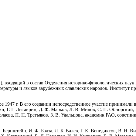
), входящий в состав Отделения историко-филологических наук
ературы и языков зарубежных славянских народов. Институт пр
аре 1947 г. В его создании непосредственное участие принимали 
, Г. Г. Литаврин, Д. Ф. Марков, Л. В. Милов, С. П. Обнорский, 
олаева, П. Н. Третьяков, З. В. Удальцова, академик РАО, советн
ернштейн, И. Ф. Бэлза, Л. Б. Валев, Г. К. Венедиктов, В. Н. Вино