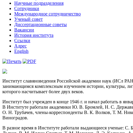
Научные подразделения
Сотрудники
Международное сотрудничество
Ученый совет
Диссертационные советы
Вакансии
История института
Ссылки
Адрес
English
Институт славяноведения Российской академии наук (ИСл РАН
занимающимся комплексным изучением истории, культуры, лит
которого насчитывает более двух веков.
Институт был учрежден в конце 1946 г. и начал работать в янв
В Институте работали академики Ю. В. Бромлей, Н. С. Державин
О. Н. Трубачев, члены-корреспонденты В. К. Волков, Т. М. Ник
Виноградов.
В разное время в Институте работали выдающиеся ученые: С. Б. Б