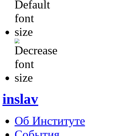
inslav
Об Институте
События