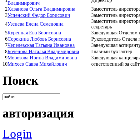
1
Директор
Владимирович
2
Хаванова Ольга Владимировна
Заместитель директора
3
Успенский Федор Борисович
Заместитель директор
Заместитель директор
4
Узенева Елена Семеновна
секретарь
5
Куренная Ева Борисовна
Заведующая Отделом 
6
Сорокина Любовь Борисовна
Руководитель Отдела
7
Чепелевская Татьяна Ивановна
Заведующая аспирант
8
Боченова Наталья Владимировна
Главный бухгалтер
9
Морозова Ирина Владимировна
Заведующая канцеляр
10
Михеев Савва Михайлович
ответственный за сай
Поиск
авторизация
Login