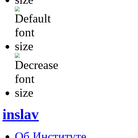
inslav
Об Институте