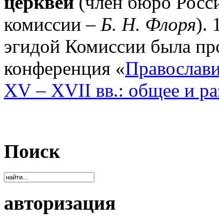
церквей
(член бюро Росс
комиссии –
Б. Н. Флоря
).
эгидой Комиссии была пр
конференция «
Православи
XV – XVII вв.: общее и р
Поиск
авторизация