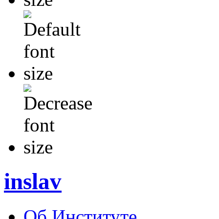
inslav
Об Институте