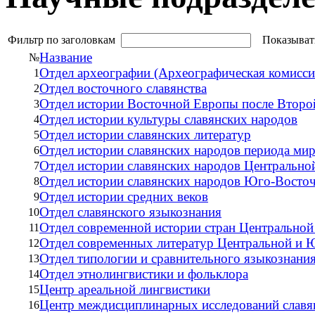
Фильтр по заголовкам
Показыват
Название
№
Отдел археографии (Археографическая комисси
1
Отдел восточного славянства
2
Отдел истории Восточной Европы после Второ
3
Отдел истории культуры славянских народов
4
Отдел истории славянских литератур
5
Отдел истории славянских народов периода ми
6
Отдел истории славянских народов Центрально
7
Отдел истории славянских народов Юго-Восто
8
Отдел истории средних веков
9
Отдел славянского языкознания
10
Отдел современной истории стран Центрально
11
Отдел современных литератур Центральной и
12
Отдел типологии и сравнительного языкознани
13
Отдел этнолингвистики и фольклора
14
Центр ареальной лингвистики
15
Центр междисциплинарных исследований славя
16