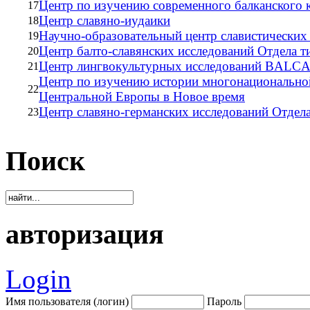
Центр по изучению современного балканского 
17
Центр славяно-иудаики
18
Научно-образовательный центр славистических
19
Центр балто-славянских исследований Отдела т
20
Центр лингвокультурных исследований BALCAN
21
Центр по изучению истории многонациональной
22
Центральной Европы в Новое время
Центр славяно-германских исследований Отдела
23
Поиск
авторизация
Login
Имя пользователя (логин)
Пароль