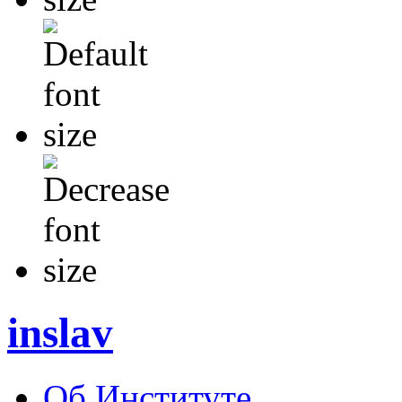
inslav
Об Институте