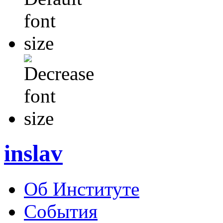
inslav
Об Институте
События