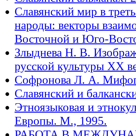
Славянский мир в трет
народы: векторы взаим
Восточной и Юго-Вост
Злыднева Н. В. Изображ
русской культуры ХХ ве
Софронова Л. А. Мифоп
Славянский и балканск
Этноязыковая и этноку
Европы. М., 1995.
РАБОТА В МЕЖДУН