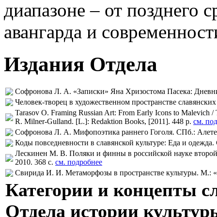
диапазоне – от позднего с
авангарда и современност
Издания Отдела
Софронова Л. А. «Записки» Яна Хризостома Пасека: Дневник
Человек-творец в художественном пространстве славянских к
Tarasov O. Framing Russian Art: From Early Icons to Malevich / 
R. Milner-Gulland. [L.]: Redaktion Books, [2011]. 448 p.
см. по
Софронова Л. А. Мифопоэтика раннего Гоголя. СПб.: Алетей
Коды повседневности в славянской культуре: Еда и одежда. 
Лескинен М. В. Поляки и финны в российской науке второй
2010. 368 с.
см. подробнее
Свирида И. И. Метаморфозы в пространстве культуры. М.: «И
Категории и концепты с
Отдела истории культур