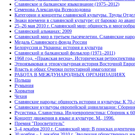
Славянское и балканское языкознание (1975–2012)
Семенова Александра Всеволодовна
Категории и концепты славянской культуры. Труды Отдела
Знаки времени в славянской культуре: от барокко до аванг
25–26 мая 2010 г. Славянский мир: общность и многообра
Славянский альманах: 2009
Славянский мир в третьем тысячелетии. Славянские нар
Медаль Славянского фонда России
Белоруссия и Украина: история и культура
Славянский и балканский фольклор (1971–2011)
1968 год. «Пражская весна». Историческая ретроспектива
Этноязыковая и этнокультурная история Восточной Европ
Власть и образ: Очерки потестарной имагологии
РАБОТА В МЕЖДУНАРОДНЫХ ОРГАНИЗАЦИЯХ
Польша
Румыния
Хорватия
Чехия
Славянские народы: общность истории и культуры: К 70-
Славянские культуры европейской цивилизации: Сборник
Русистика. Славистика. Индоевропеистика: Сборник к 60
Концепт движения в языке и культуре. М., 1996.
Премия "Просветитель"
3–4 декабря 2010 г. Славянский мир: В поисках идентичн
30 ноября – 1 декабря 2010 г. Эволюция общественных н