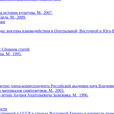
 истории культуры. М., 2007.
арда. М., 2009.
зие
оды: векторы взаимодействия в Центральной, Восточной и Юго-
: Сборник статей
ы. М., 1995.
летию члена-корреспондента Российской академии наук Владими
 материалов симпозиумов. М., 2003.
-летию Андрея Анатольевича Зализняка. М., 1996.
ости
астроений в СССР и странах Восточной Европы в контексте тран