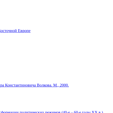
Восточной Европе
ра Константиновича Волкова. М., 2000.
сформации политических режимов (40-е – 60-е годы ХХ в.)