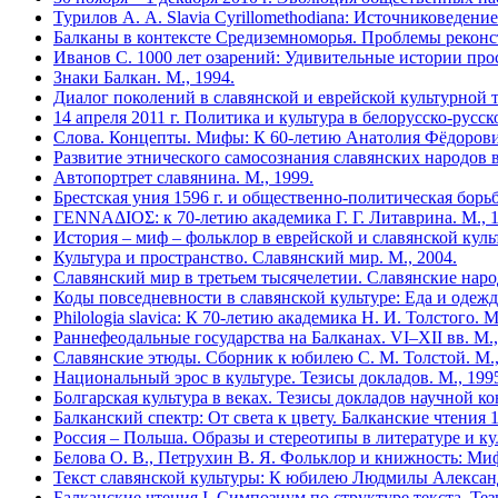
Турилов А. А. Slavia Cyrillomethodiana: Источниковеден
Балканы в контексте Средиземноморья. Проблемы реконст
Иванов С. 1000 лет озарений: Удивительные истории пр
Знаки Балкан. М., 1994.
Диалог поколений в славянской и еврейской культурной т
14 апреля 2011 г. Политика и культура в белорусско-рус
Слова. Концепты. Мифы: К 60-летию Анатолия Фёдоров
Развитие этнического самосознания славянских народов в 
Автопортрет славянина. М., 1999.
Брестская уния 1596 г. и общественно-политическая борьб
ΓΕΝΝΑΔΙΟΣ: к 70-летию академика Г. Г. Литаврина. М., 1
История – миф – фольклор в еврейской и славянской куль
Культура и пространство. Славянский мир. М., 2004.
Славянский мир в третьем тысячелетии. Славянские нар
Коды повседневности в славянской культуре: Еда и одежд
Philologia slavica: К 70-летию академика Н. И. Толстого. М
Раннефеодальные государства на Балканах. VI–XII вв. М.,
Славянские этюды. Сборник к юбилею С. М. Толстой. М.,
Национальный эрос в культуре. Тезисы докладов. М., 199
Болгарская культура в веках. Тезисы докладов научной ко
Балканский спектр: От света к цвету. Балканские чтения 
Россия – Польша. Образы и стереотипы в литературе и кул
Белова О. В., Петрухин В. Я. Фольклор и книжность: Ми
Текст славянской культуры: К юбилею Людмилы Алекса
Балканские чтения I. Симпозиум по структуре текста. Тез