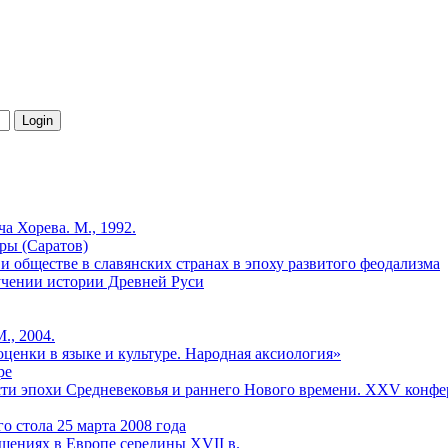
 Хорева. М., 1992.
уры (Саратов)
 и обществе в славянских странах в эпоху развитого феодализма
зучении истории Древней Руси
., 2004.
 оценки в языке и культуре. Народная аксиология»
ре
сти эпохи Средневековья и раннего Нового времени. ХХV конфер
о стола 25 марта 2008 года
шениях в Европе середины XVII в.