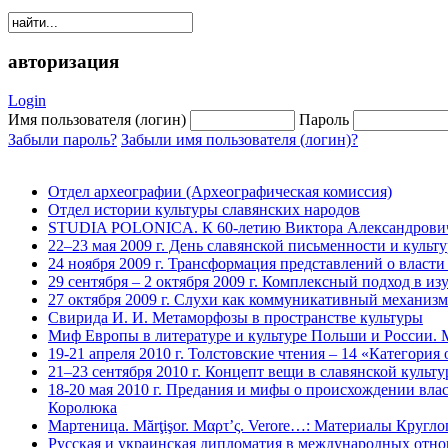
авторизация
Login
Имя пользователя (логин)
Пароль
Забыли пароль?
Забыли имя пользователя (логин)?
Отдел археографии (Археографическая комиссия)
Отдел истории культуры славянских народов
STUDIA POLONICA. К 60-летию Виктора Александровича
22–23 мая 2009 г. День славянской письменности и культ
24 ноября 2009 г. Трансформация представлений о власти
29 сентября – 2 октября 2009 г. Комплексный подход в и
27 октября 2009 г. Слухи как коммуникативный механизм
Свирида И. И. Метаморфозы в пространстве культуры
Миф Европы в литературе и культуре Польши и России. М
19-21 апреля 2010 г. Толстовские чтения – 14 «Категория
21–23 сентября 2010 г. Концепт вещи в славянской культу
18-20 мая 2010 г. Предания и мифы о происхождении вла
Королюка
Мартеница. Mărţişor. Μαρτ’ς. Verore…: Материалы Круглог
Русская и украинская дипломатия в международных отно