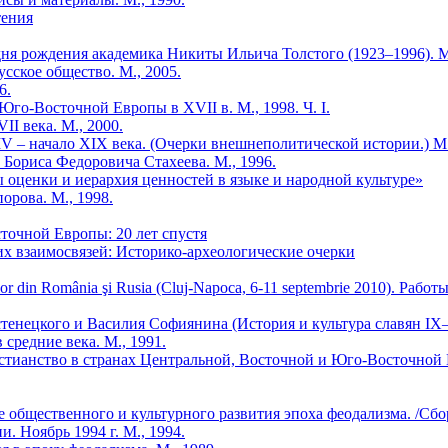
тения
дня рождения академика Никиты Ильича Толстого (1923–1996). М.
сское общество. М., 2005.
6.
го-Восточной Европы в XVII в. М., 1998. Ч. I.
II века. М., 2000.
V – начало XIX века. (Очерки внешнеполитической истории.) М.
 Бориса Федоровича Стахеева. М., 1996.
ы оценки и иерархия ценностей в языке и народной культуре»
рова. М., 1998.
очной Европы: 20 лет спустя
их взаимосвязей: Историко-археологические очерки
storicilor din România şi Rusia (Cluj-Napoca, 6-11 septembrie 2010
тенецкого и Василия Софиянина (История и культура славян IX–
 средние века. М., 1991.
ианство в странах Центральной, Восточной и Юго-Восточной Евр
 общественного и культурного развития эпоха феодализма. /Сбор
. Ноябрь 1994 г. М., 1994.