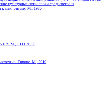
ские культурные связи эпохи средневековья
к симпозиуму. М., 1986.
 в. М., 1999. Ч. II.
осточной Европе. М., 2010