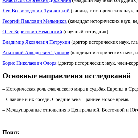
Анастасия Сергеевна Добычина
(младший научный сотрудник)
Лев Всеволодович Луховицкий
(кандидат исторических наук, 
Георгий Павлович Мельников
(кандидат исторических наук, в
Олег Борисович Неменский
(научный сотрудник)
Владимир Яковлевич Петрухин
(доктор исторических наук, гл
Анатолий Аркадьевич Турилов
(кандидат исторических наук, 
Борис Николаевич Флоря
(доктор исторических наук, член-кор
Основные направления исследований
– Историческая роль славянского мира в судьбах Европы в Сре
– Славяне и их соседи. Средние века – раннее Новое время.
– Международные отношения в Центральной, Восточной и Юго
Поиск