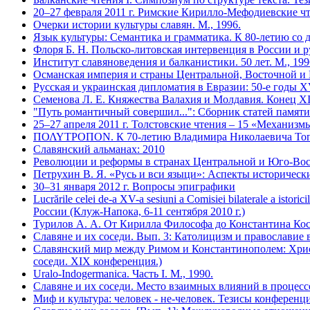
20–27 февраля 2011 г. Римские Кирилло-Мефодиевские ч
Очерки истории культуры славян. М., 1996.
Язык культуры: Семантика и грамматика. К 80-летию со 
Флоря Б. Н. Польско-литовская интервенция в России и ру
Институт славяноведения и балканистики. 50 лет. М., 199
Османская империя и страны Центральной, Восточной и Ю
Русская и украинская дипломатия в Евразии: 50-е годы XV
Семенова Л. Е. Княжества Валахия и Молдавия. Конец XI
"Путь романтичный совершил...": Сборник статей памяти
25–27 апреля 2011 г. Толстовские чтения – 15 «Механизм
ΠΟΛΥΤΡΟΠΟΝ. К 70-летию Владимира Николаевича Топо
Славянский альманах: 2010
Революции и реформы в странах Центральной и Юго-Вост
Петрухин В. Я. «Русь и вси языци»: Аспекты историческ
30–31 января 2012 г. Вопросы эпиграфики
Lucrările celei de-a XV-a sesiuni a Comisiei bilaterale a i
России (Клуж-Напока, 6-11 сентября 2010 г.)
Турилов А. А. От Кирилла Философа до Константина Кос
Славяне и их соседи. Вып. 3: Католицизм и православие в
Славянский мир между Римом и Константинополем: Христ
соседи. XIX конференция.)
Uralo-Indogermanica. Часть I. М., 1990.
Славяне и их соседи. Место взаимных влияний в процессе
Миф и культура: человек - не-человек. Тезисы конференции