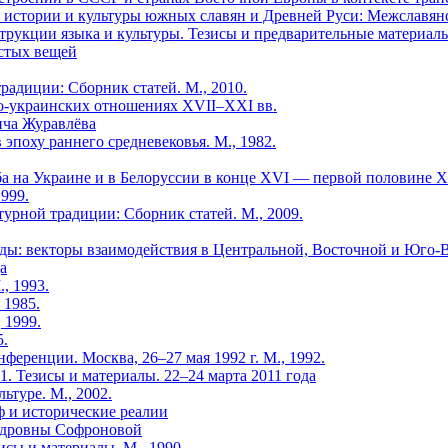
ие истории и культуры южных славян и Древней Руси: Межславян
рукции языка и культуры. Тезисы и предварительные материалы 
остых вещей
радиции: Сборник статей. М., 2010.
ско-украинских отношениях XVII–XXI вв.
ича Журавлёва
эпоху раннего средневековья. М., 1982.
а на Украине и в Белоруссии в конце XVI — первой половине XVII
999.
турной традиции: Сборник статей. М., 2009.
оды: векторы взаимодействия в Центральной, Восточной и Юго-В
а
., 1993.
 1985.
 1999.
5.
нференции. Москва, 26–27 мая 1992 г. М., 1992.
11. Тезисы и материалы. 22–24 марта 2011 года
ьтуре. М., 2002.
ф и исторические реалии
ндровны Софроновой
исы и материалы. М., 1990.