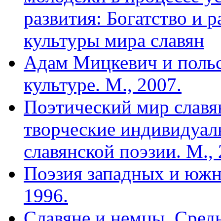
развития: Богатство и 
культуры мира славян
Адам Мицкевич и польс
культуре. М., 2007.
Поэтический мир славя
творческие индивидуал
славянской поэзии. М., 
Поэзия западных и южны
1996.
Славяне и немцы. Средн