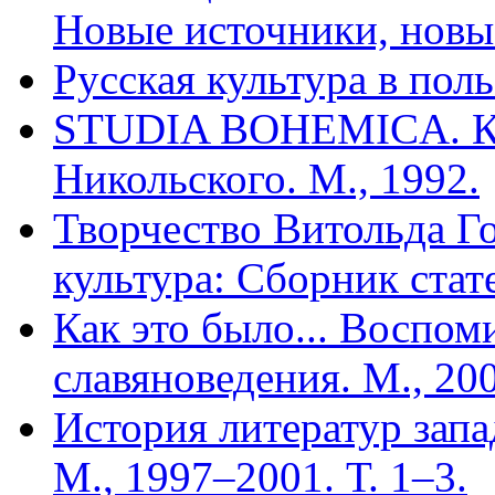
Новые источники, новые
Русская культура в поль
STUDIA BOHEMICA. К 7
Никольского. М., 1992.
Творчество Витольда Г
культура: Сборник стате
Как это было... Воспом
славяноведения. М., 20
История литератур запа
М., 1997–2001. Т. 1–3.