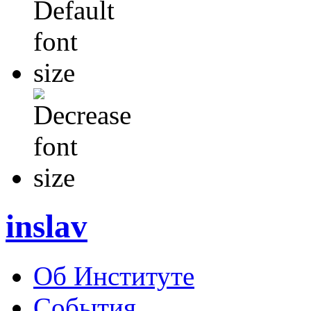
inslav
Об Институте
События