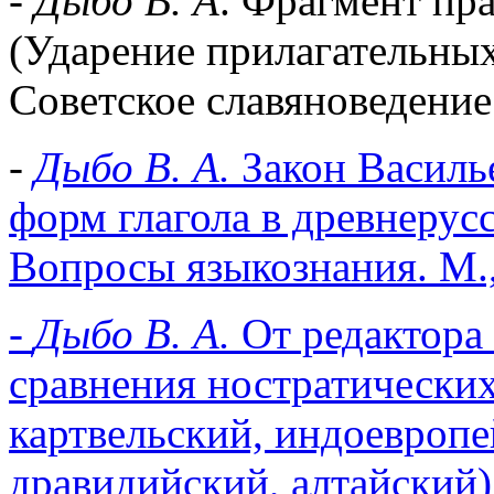
-
Дыбо В. А
. Фрагмент пр
(Ударение прилагательных 
Советское славяноведение
-
Дыбо В. А.
Закон Василь
форм глагола в древнерусс
Вопросы языкознания. М.,
-
Дыбо В. А.
От редактора
сравнения ностратических
картвельский, индоевропе
дравидийский, алтайский)