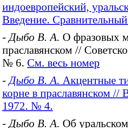
индоевропейский, уральск
Введение. Сравнительный с
-
Дыбо В. А.
О фразовых м
праславянском // Советско
№ 6.
См. весь номер
-
Дыбо В. А.
Акцентные ти
корне в праславянском //
1972. № 4.
-
Дыбо В. А.
Об уральском