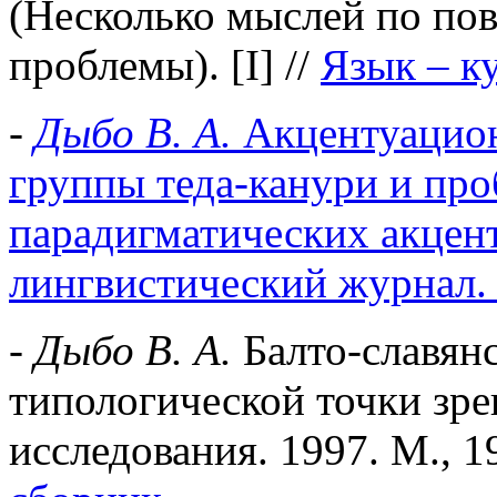
(Несколько мыслей по по
проблемы). [I] //
Язык – ку
-
Дыбо В. А.
Акцентуацион
группы теда-канури и пр
парадигматических акцен
лингвистический журнал. 
-
Дыбо В. А.
Балто-славянс
типологической точки зрен
исследования. 1997. М., 1