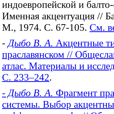
индоевропейской и балто-
Именная акцентуация // Б
М., 1974. С. 67-105.
См. в
-
Дыбо В. А.
Акцентные т
праславянском // Общесл
атлас. Материалы и исслед
С. 233–242
.
- Дыбо В. А.
Фрагмент пра
системы. Выбор акцентны