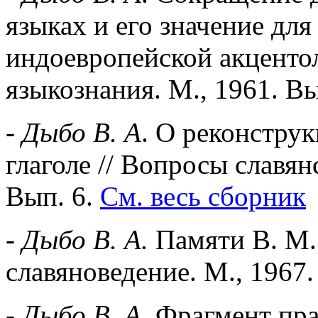
языках и его значение для
индоевропейской акцентол
языкознания. М., 1961. Вы
-
Дыбо В. А
. О реконстру
глаголе // Вопросы славян
Вып. 6.
См. весь сборник
-
Дыбо В. А.
Памяти В. М.
славяноведение. М., 1967
-
Дыбо В. А.
Фрагмент пра