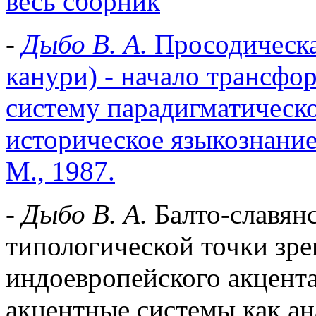
весь сборник
-
Дыбо В. А.
Просодическая
канури) - начало трансфо
систему парадигматическо
историческое языкознани
М., 1987.
-
Дыбо В. А.
Балто-славянс
типологической точки зре
индоевропейского акцента.
акцентные системы как ана