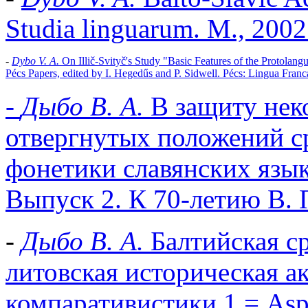
Studia linguarum. М., 2002.
-
Dybo V. A.
On Illič-Svityč's Study "Basic Features of the
Protolang
Pécs Papers, edited by I. Hegedűs and P. Sidwell. Pécs: Lingua Franc
-
Дыбо В. А.
В защиту нек
отвергнутых положений с
фонетики славянских язык
Выпуск 2. К 70-летию В. П
-
Дыбо В. А.
Балтийская с
литовская историческая а
компаративистики 1 = Aspec