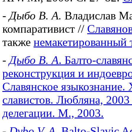
-
Дыбо В. А.
Владислав Ма
компаративист //
Славянов
также
немакетированный 
-
Дыбо В. А
. Балто-славян
реконструкция и индоевро
Славянское языкознание.
славистов. Любляна, 2003
делегации. М., 2003.
-
Dybo V. A.
Balto-Slavic Ac