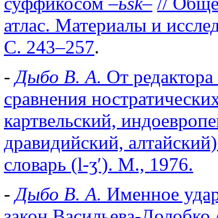
суффикосом
–ьsk–
// Общ
атлас. Материалы и исслед
С. 243–257
.
-
Дыбо В. А.
От редактора
сравнения ностратических
картвельский, индоевропе
дравидийский, алтайский)
словарь (l-ʒʹ). М., 1976.
-
Дыбо В. А.
Именное удар
закон Васильева-Долобко /