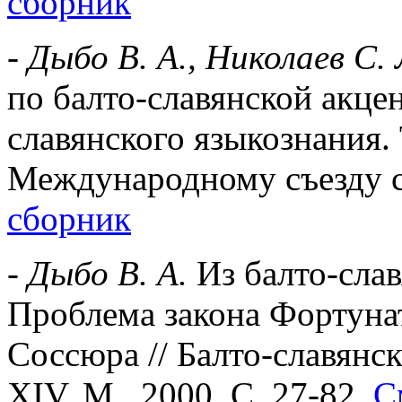
сборник
-
Дыбо В. А., Николаев С.
по балто-славянской акце
славянского языкознания. 
Международному съезду с
сборник
-
Дыбо В. А.
Из балто-сла
Проблема закона Фортунат
Соссюра // Балто-славянс
ХIV. М., 2000. С. 27-82.
С