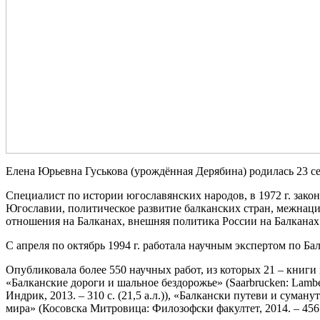
Елена Юрьевна Гуськова (урождённая Дерябина) родилась 23 сен
Специалист по истории югославянских народов, в 1972 г. зако
Югославии, политическое развитие балканских стран, межнац
отношения на Балканах, внешняя политика России на Балканах
С апреля по октябрь 1994 г. работала научным экспертом по 
Опубликовала более 550 научных работ, из которых 21 – книги
«Балканские дороги и шальное бездорожье» (Saarbrucken: Lambe
Индрик, 2013. – 310 с. (21,5 а.л.)), «Балкански путеви и суману
мира» (Косовска Митровица: Филозофски факултет, 2014. – 456 с.