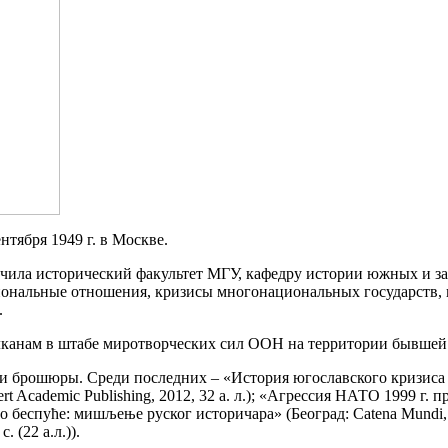
тября 1949 г. в Москве.
нчила исторический факультет
МГУ
, кафедру истории южных и з
иональные отношения, кризисы многонациональных государств, 
.
Балканам в штабе миротворческих сил ООН на территории бывшей
 и брошюры. Среди последних – «История югославского кризиса (
rt Academic Publishing, 2012, 32 а. л.); «Агрессия НАТО 1999 г
то беспуће: мишљење руског историчара» (Београд: Catena Mundi, 2
 (22 а.л.)).