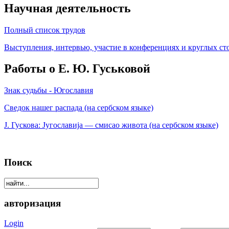
Научная деятельность
Полный список трудов
Выступления, интервью, участие в конференциях и круглых ст
Работы о Е. Ю. Гуськовой
Знак судьбы - Югославия
Сведок нашег распада (на сербском языке)
Ј. Гускова: Југославија — смисао живота (на сербском языке)
Поиск
авторизация
Login