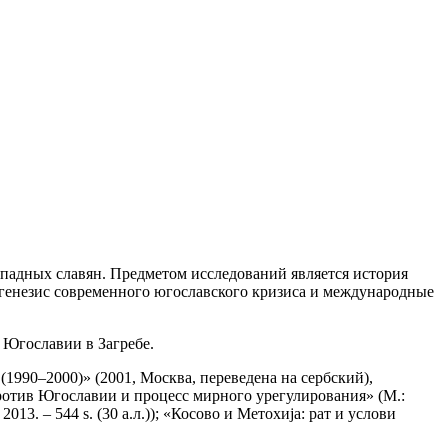
ападных славян. Предметом исследований является история
генезис современного югославского кризиса и международные
 Югославии в Загребе.
1990–2000)» (2001, Москва, переведена на сербский),
. против Югославии и процесс мирного урегулирования» (М.:
013. – 544 s. (30 а.л.)); «Косово и Метохија: рат и услови