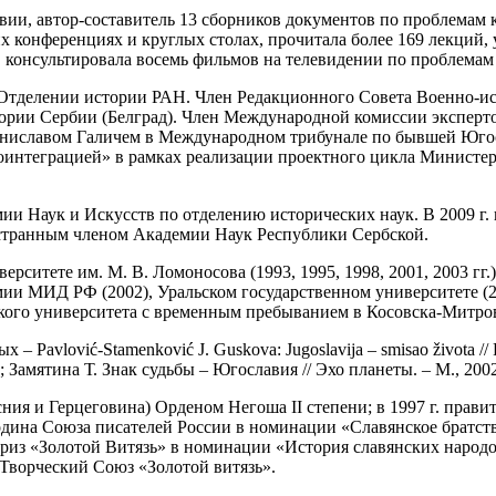
и, автор-составитель 13 сборников документов по проблемам кри
 конференциях и круглых столах, прочитала более 169 лекций, у
, консультировала восемь фильмов на телевидении по проблема
 Отделении истории РАН. Член Редакционного Совета Военно-ис
тории Сербии (Белград). Член Международной комиссии эксперт
ниславом Галичем в Международном трибунале по бывшей Югосла
интеграцией» в рамках реализации проектного цикла Министерс
ии Наук и Искусств по отделению исторических наук. В 2009 г.
иностранным членом Академии Наук Республики Сербской.
ситете им. М. В. Ломоносова (1993, 1995, 1998, 2001, 2003 гг.
мии МИД РФ (2002), Уральском государственном университете (
кого университета с временным пребыванием в Косовска-Митров
 Pavlović-Stamenković J. Guskova: Jugoslavija – smisao života // P
 Замятина Т. Знак судьбы – Югославия // Эхо планеты. – М., 2002.
осния и Герцеговина) Орденом Негоша II степени; в 1997 г. пра
дина Союза писателей России в номинации «Славянское братство
 приз «Золотой Витязь» в номинации «История славянских народ
Творческий Союз «Золотой витязь».