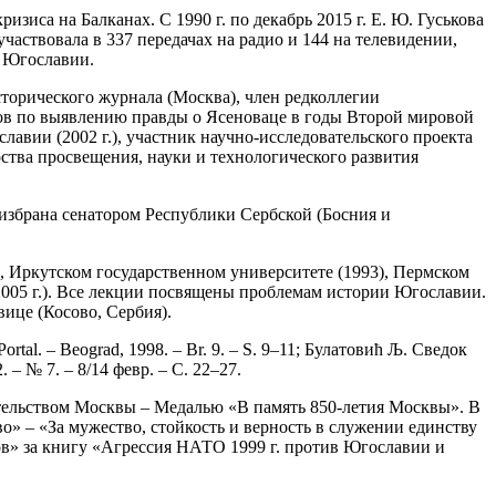
зиса на Балканах. C 1990 г. по декабрь 2015 г. Е. Ю. Гуськова
частвовала в 337 передачах на радио и 144 на телевидении,
м Югославии.
торического журнала (Москва), член редколлегии
ов по выявлению правды о Ясеноваце в годы Второй мировой
вии (2002 г.), участник научно-исследовательского проекта
тва просвещения, науки и технологического развития
 избрана сенатором Республики Сербской (Босния и
), Иркутском государственном университете (1993), Пермском
2005 г.). Все лекции посвящены проблемам истории Югославии.
ице (Косово, Сербия).
ortal. – Beograd, 1998. – Br. 9. – S. 9–11; Булатовић Љ. Сведок
 – № 7. – 8/14 февр. – С. 22–27.
вительством Москвы – Медалью «В память 850-летия Москвы». В
» – «За мужество, стойкость и верность в служении единству
ов» за книгу «Агрессия НАТО 1999 г. против Югославии и