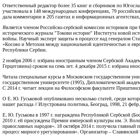
Ответственный редактор более 35 книг и сборников по Югослави
участвовала в 148 международных конференциях, 79 российских
дала комментарии в 205 газетах и информационных агентствах
Является членом Российско-сербской комиссии историков при
исторического журнала "Токови историе" Института новой ис
войны. Научный эксперт защиты в процессе над генералом Ста
«Косово и Метохия между национальной идентичностью и евро
Республики Сербии.
2 ноября 2006 г. избрана иностранным членом Сербской Академ
Герцеговина) сроком на семь лет. 4 декабря 2015 г. избрана 
Читала специальные курсы в Московском государственном универ
государственном университете (1995), Дипломатической акаде
С 2014 г. читает лекции на Философском факультете Приштинс
О Е. Ю. Гуськовой опубликовано несколько статей, среди которых –
нашег распада // Илустрована политика, Београд, 1998, 21 фебр.;
Е. Ю. Гуськова в 1997 г. награждена Республикой Сербской (Б
2010 г. ей присуждена Премии имперской культуры им. Э. Воло
православных народов». 18 октября 2014 г. получила главный
процесс мирного урегулирования». Организатор – Славянский 