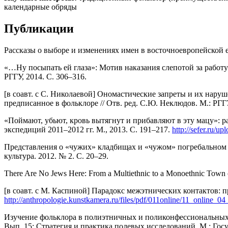
календарные обряды
Публикации
Рассказы о выборе и изменениях имен в восточноевропейской ев
«…Ну посыпать ей глаза»: Мотив наказания слепотой за работу в
РГГУ, 2014. С. 306–316.
[в соавт. с С. Николаевой] Ономастические запреты и их наруш
предписанное в фольклоре // Отв. ред. С.Ю. Неклюдов. М.: РГГУ
«Поймают, убьют, кровь вытягнут и прибавляют в эту мацу»: р
экспедиций 2011–2012 гг. М., 2013. С. 191–217.
http://sefer.ru/up
Представления о «чужих» кладбищах и «чужом» погребальном о
культура. 2012. № 2. С. 20–29.
There Are No Jews Here: From a Multiethnic to a Monoethnic Town of
[в соавт. с М. Каспиной] Парадокс межэтнических контактов: 
http://anthropologie.kunstkamera.ru/files/pdf/011online/11_online_0
Изучение фольклора в полиэтничных и поликонфессиональных з
Вып. 15: Стратегия и практика полевых исследований. М.: Гос