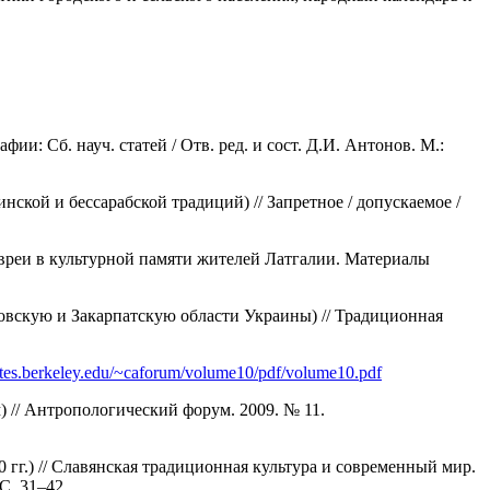
ии: Сб. науч. статей / Отв. ред. и сост. Д.И. Антонов. М.:
ской и бессарабской традиций) // Запретное / допускаемое /
 Евреи в культурной памяти жителей Латгалии. Материалы
овскую и Закарпатскую области Украины) // Традиционная
rates.berkeley.edu/~caforum/volume10/pdf/volume10.pdf
) // Антропологический форум. 2009. № 11.
г.) // Славянская традиционная культура и современный мир.
С. 31–42.