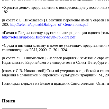
«Христов день»: представления о воскресном дне у восточных с
182.
[в соавт с С. Николаевой] Практики перемены имен у евреев П
280.
http://sefer.ru/upload/Dialogue_of_Generations.pdf
«Гаман и Евдоха погоду крутят»: к интерпретации одного фоль
http://sefer.ru/upload/History-Myth-Folklore.pdf
«Среда и пятница хозяину в доме не указчица»: представления о
славяноведения РАН, 2009. С. 301–324.
[в соавт. с С. Николаевой] «Человек родился»: заметки о евре
Издательство Европейского университета в Санкт-Петербурге, 2
[совм. с С.В. Николаевой] Сны об умерших в еврейской и славян
видения в славянской и еврейской культурной традиции. М., 200
Пятницкая церковь на Вятке и праздник Свистопляски: Опыт ис
Поиск