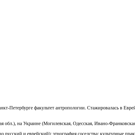
Санкт-Петербурге факультет антропологии. Стажировалась в Евр
ая обл.), на Украине (Могилевская, Одесская, Ивано-Франковская
русский и еврейский); этнография соседства; культурные практ