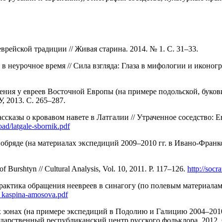
рейской традиции // Живая старина. 2014. № 1. С. 31–33.
 неурочное время // Сила взгляда: Глаза в мифологии и иконограф
ения у евреев Восточной Европы (на примере подольской, буковин
, 2013. С. 265–287.
ассказы о кровавом навете в Латгалии // Утраченное соседство:
load/latgale-sbornik.pdf
бряде (на материалах экспедиций 2009–2010 гг. в Ивано-Франк
 Burshtyn // Cultural Analysis, Vol. 10, 2011. P. 117–126.
http://soc
практика обращения неевреев в синагогу (по полевым материалам
4_kaspina-amosova.pdf
онах (на примере экспедиций в Подолию и Галицию 2004–2010 г
ударственный республиканский центр русского фольклора, 2012. 