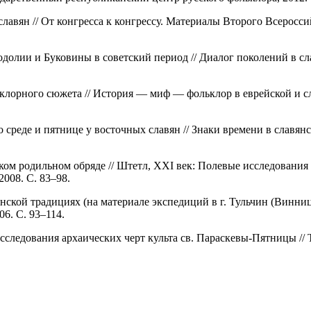
лавян // От конгресса к конгрессу. Материалы Второго Всероссий
одолии и Буковины в советский период // Диалог поколений в сл
клорного сюжета // История — миф — фольклор в еврейской и сл
 среде и пятнице у восточных славян // Знаки времени в славянс
йском родильном обряде // Штетл, XXI век: Полевые исследования
008. С. 83–98.
ской традициях (на материале экспедиций в г. Тульчин (Винницкая
6. С. 93–114.
следования архаических черт культа св. Параскевы-Пятницы // Т