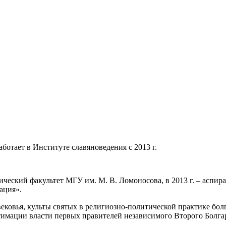
работает в Институте славяноведения с 2013 г.
орический факультет МГУ им. М. В. Ломоносова, в 2013 г. – аспи
ация».
вековья, культы святых в религиозно-политической практике бо
тимации власти первых правителей независимого Второго Болгар