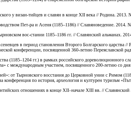
го у визан-тийцев и славян в конце XII века // Родина. 2013. №
одством Пет-ра и Асеня (1185–1186) // Славяноведение. 2014. № 
овском вос-стании 1185–1186 гг. // Славянский альманах. 2014 (
сеневцев в период становления Второго Болгарского царства // 
еской конференции, посвященной 360-летию Переяславской рады
тва (1185–1204 гг.) в рамках российского дореволюционного сла
ла» с международным участием, посвященного 200-летию со дня р
й»: от Тырновского восстания до Церковной унии с Римом (1185–
на конференция по история, археология и културен туризъм «Път
тийских отношениях в конце XII–начале XIII вв. // Славянский а