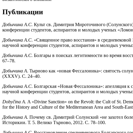
Публикации
Добычина А.С.
Культ св. Димитрия Мироточивого (Солунского)
конференции студентов, аспирантов и молодых ученых «Ломоно
Добычина А.С
. «Священное право восстания» в средневековой
научной конференции студентов, аспирантов и молодых ученых
Добычина А.С.
Болгары в поисках легитимности во время восст
67–78.
Добычина А
. Тырново как «новая Фессалоника»: святость солу
(XXXV). С. 24–40.
Добычина А.С
. Болгарская «Новая Фессалоника»: апелляция к
научной конференции студентов, аспирантов и молодых ученых
Dobyčina A.
A «Divine Sanction» on the Revolt: the Cult of St. Dem
for the History and Culture of the Mediterranean Area and South-Eas
Добычина А.
Почему св. Димитрий Солунский «не захотел более
Историкии. Т. 5. Велико Търново, 2012. С. 78–100.
Добычина А.С.
Восстановление средневекового Болгарского гос