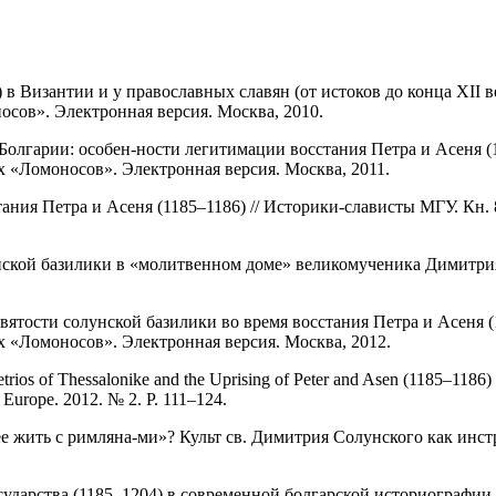
 в Византии и у православных славян (от истоков до конца XII
сов». Электронная версия. Москва, 2010.
 Болгарии: особен-ности легитимации восстания Петра и Асеня 
 «Ломоносов». Электронная версия. Москва, 2011.
ания Петра и Асеня (1185–1186) // Историки-слависты МГУ. Кн. 
нской базилики в «молитвенном доме» великомученика Димитрия С
 святости солунской базилики во время восстания Петра и Асен
 «Ломоносов». Электронная версия. Москва, 2012.
etrios of Thessalonike and the Uprising of Peter and Asen (1185–1186)
t Europe. 2012. № 2. P. 111–124.
 жить с римляна-ми»? Культ св. Димитрия Солунского как инстр
ударства (1185–1204) в современной болгарской историографии /