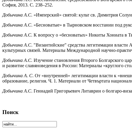
София, 2013. С. 238–252.
Добычина А.С.
«Имперский» святой: культ св. Димитрия Солунско
Добычина А.С
. «Бесноватые» в Тырновском восстании под руков
Добычина А.С.
К вопросу о «бесноватых» Никиты Хониата в Тырн
Добычина А.С
. "Византийские" средства легитимации власти А
культурных связей. Материалы Международной научно-практич
Добычина А.С.
Изучение становления Второго Болгарского царс
и развитие славяноведения в России: Материалы «круглого сто
Добычина А. С
. От «внутренней» легитимации власти к «внешне
образование, религия. Ч. 1. Материали от Четвъртата национал
Добычина А.С
. Геннадий Григорьевич Литаврин о болгаро-визан
Поиск