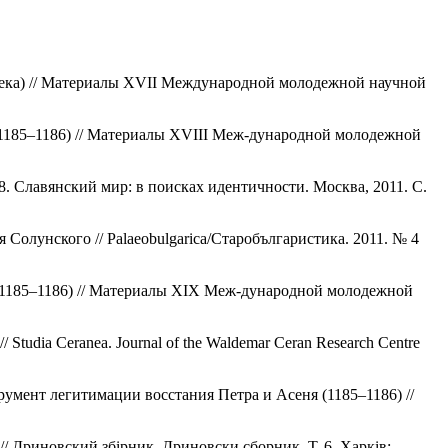
 века) // Материалы XVII Международной молодежной научной
(1185–1186) // Материалы XVIII Меж-дународной молодежной
8. Славянский мир: в поисках идентичности. Москва, 2011. С.
олунского // Palaeobulgarica/Старобългаристика. 2011. № 4
я (1185–1186) // Материалы XIX Меж-дународной молодежной
 // Studia Ceranea. Journal of the Waldemar Ceran Research Centre
умент легитимации восстания Петра и Асеня (1185–1186) //
/ Дриновский збiрник. Дриновски сборник. Т. 6. Харкiв;