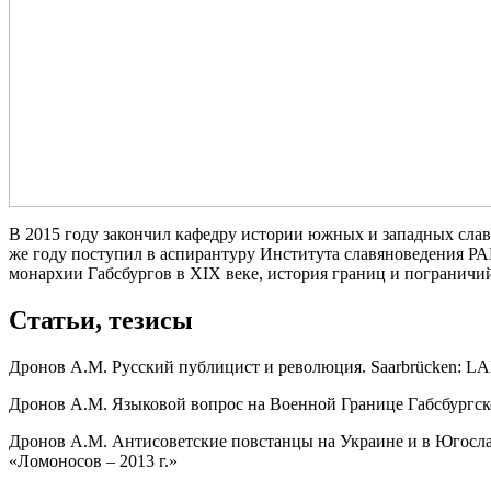
В 2015 году закончил кафедру истории южных и западных слав
же году поступил в аспирантуру Института славяноведения РАН
монархии Габсбургов в XIX веке, история границ и пограничи
Статьи, тезисы
Дронов А.М. Русский публицист и революция. Saarbrücken: LAP
Дронов А.М. Языковой вопрос на Военной Границе Габсбургской 
Дронов А.М. Антисоветские повстанцы на Украине и в Югослав
«Ломоносов – 2013 г.»