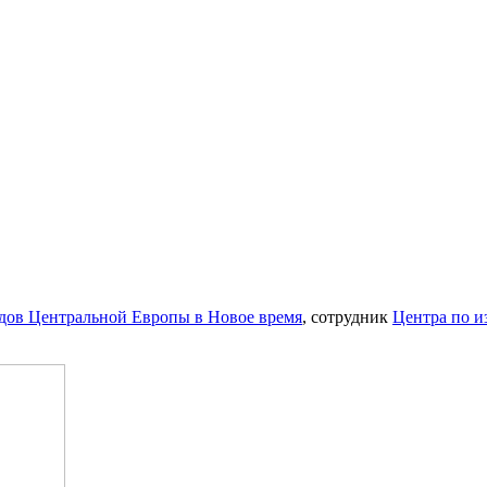
одов Центральной Европы в Новое время
, сотрудник
Центра по 