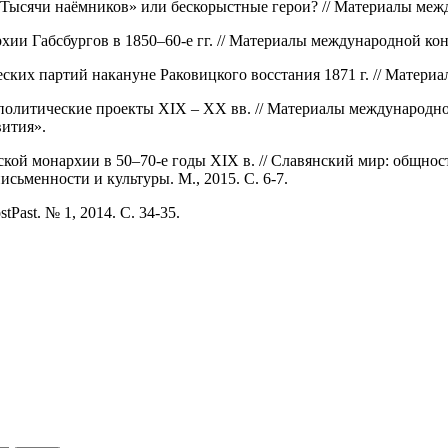
 «Тысячи наёмников» или бескорыстные герои? // Материалы ме
и Габсбургов в 1850–60-е гг. // Материалы международной кон
ских партий накануне Раковицкого восстания 1871 г. // Матери
еополитические проекты XIX – XX вв. // Материалы междунаро
вития».
ой монархии в 50–70-е годы XIX в. // Славянский мир: общность
ьменности и культуры. М., 2015. С. 6-7.
Past. № 1, 2014. С. 34-35.