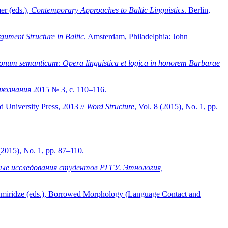
er (eds.),
Contemporary Approaches to Baltic Linguistics
. Berlin,
gument Structure in Baltic
. Amsterdam, Philadelphia: John
num semanticum: Opera linguistica et logica in honorem Barbarae
кознания
2015 № 3, с. 110–116.
d University Press, 2013 //
Word Structure
, Vol. 8 (2015), No. 1, pp.
(2015), No. 1, pp. 87–110.
ые исследования студентов РГГУ. Этнология,
Amiridze (eds.), Borrowed Morphology (Language Contact and