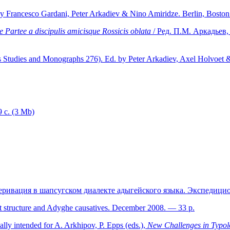
y Francesco Gardani, Peter Arkadiev & Nino Amiridze. Berlin, Boston
Partee a discipulis amicisque Rossicis oblata
/ Ред. П.М. Аркадьев,
cs Studies and Monographs 276). Ed. by Peter Arkadiev, Axel Holvoet 
 с. (3 Mb)
деривация в шапсугском диалекте адыгейского языка. Экспедицио
nt structure and Adyghe causatives. December 2008. — 33 p.
ally intended for A. Arkhipov, P. Epps (eds.),
New Challenges in Typolo