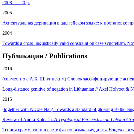
2008. — 20 p.
2005
Аспектуальная деривация в адыгейском языке: к постановке пр
2004
Towards a cross-linguistically valid constraint on case syncretism. 
Публикации / Publications
2016
(совместно с А.Б. Шлуинским) Словоклассифицирующие аспект
Long-distance genitive of negation in Lithuanian // Axel Holvoet & N
2015
(together with Nicole Nau) Towards a standard of glossing Baltic lan
Review of Andra Kalnača.
A Typological Perspective on Latvian G
Теория грамматики в свете фактов языка каядилт //
Вопросы яз