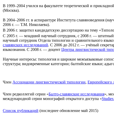
В 1999–2004 учился на факультете теоретической и прикладн
(Москва).
В 2004–2006 гг. в аспирантуре Института славяноведения (нау
2006 г. — Т.М. Николаева).
В 2006 г. защитил кандидатскую диссертацию на тему «Типол
С 2005 г. — младший научный сотрудник, с 2008 г. — штатный
научный сотрудник Отдела типологии и сравнительного языкоз
славянских исследований
. С 2006 до 2012 г. — учёный секрет
языкознания. С 2008 г. — доцент
Центра лингвистической тип
Научные интересы: типология и широкие межъязыковые сопос
структура; видовременные категории; балтийские языки; адыг
Член
Ассоциации лингвистической типологии
,
Европейского 
Член редколлегий серии «
Балто-славянские исследования
», м
международной серии монографий открытого доступа «
Studies
Список публикаций
(последнее обновление май 2015)