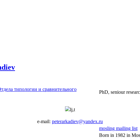
adiev
тдела типологии и сравнительного
PhD, seniour researc
lj,t
e-mail:
peterarkadiev@yandex.ru
mosling mailing list
Born in 1982 in Mo