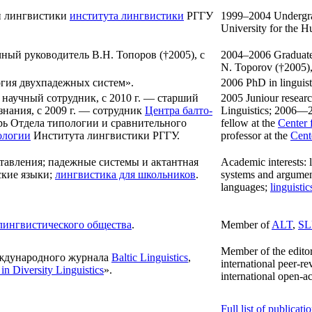
ой лингвистики
института лингвистики
РГГУ
1999–2004 Undergrad
University for the 
чный руководитель В.Н. Топоров (†2005), с
2004–2006 Graduate s
N. Toporov (†2005),
огия двухпадежных систем».
2006 PhD in linguist
 научный сотрудник, с 2010 г. — старший
2005 Juniour resear
нания, с 2009 г. — сотрудник
Центра балто-
Linguistics; 2006—2
арь Отдела типологии и сравнительного
fellow at the
Center 
ологии
Института лингвистики РГГУ.
professor at the
Cent
тавления; падежные системы и актантная
Academic interests: 
ские языки;
лингвистика для школьников
.
systems and argument 
languages;
linguistic
лингвистического общества
.
Member of
ALT
,
SL
Member of the edito
еждународного журнала
Baltic Linguistics
,
international peer-r
 in Diversity Linguistics
».
international open-a
Full list of publicati