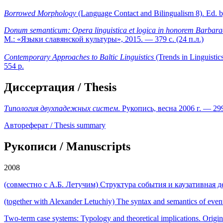
Borrowed Morphology
(Language Contact and Bilingualism 8). Ed. b
Donum semanticum: Opera linguistica et logica in honorem Barbarae 
М.: «Языки славянской культуры», 2015. — 379 с. (24 п.л.)
Contemporary Approaches to Baltic Linguistics
(Trends in Linguisti
554 p.
Диссертация / Thesis
Типология двухпадежных систем
. Рукопись, весна 2006 г. — 299
Автореферат / Thesis summary
Рукописи / Manuscripts
2008
(совместно с А.Б. Летучим) Структура события и каузативная 
(together with Alexander Letuchiy) The syntax and semantics of eve
Two-term case systems: Typology and theoretical implications. Origin