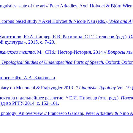
guistics: state of the art // Peter Arkadiev, Axel Holvoet & Björn Wiem
A corpus-based study // Axel Holvoet & Nicole Nau (eds.),
Voice and Ar
. Капитонов, Ю.А. Ландер, Е.В. Рахилина, С.Г. Татевосов (ред.),
Do
й культуры», 2015, с. 7–20.
лканского текста
. М., СПб.: Нестор-История, 2014 //
Вопросы язы
 Typological Studies of Underspecified Parts of Speech
. Oxford: Oxfor
ного сайта А.А. Зализняка
entary on Mettouchi & Frajzyngier 2013. //
Linguistic Typology
Vol. 19 
ктива и дальнейшее развитие. // Е.И. Пивовар (отв. ред.),
Полев
Изд-во РГГУ, 2014, с. 152–161.
-phology: An overview // Francesco Gardani, Peter Arkadiev & Nino 