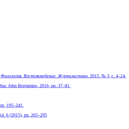
 Филология. Востоковедение. Журналистика
. 2015. № 3, с. 4–24.
hia: John Benjamins, 2016, pp. 37–81.
 pp. 195–241.
Vol. 6 (2015), pp. 265–295