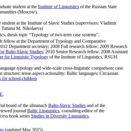
uate student at the
Institute of Linguistics
of the Russian State
Humanities (Moscow).
tudent at the Institute of Slavic Studies (supervisors: Vladimir
 Tatiana M. Nikolaeva)
ics, thesis topic “Typology of two-term case systems”.
ch fellow at the Department of Typology and Comparative
012 Department secretary; 2008 Full research fellow; 2009 Research
for Balto-Slavic Studies
; 2010 Senior Research fellow. 2008 Assistant
er for Linguistic Typology
of the Institute of Linguistics, RSUH.
language typology and wide-scale cross-linguistic comparison; case
structure; tense-aspect-actionality; Baltic languages; Circassian
s for school-children
E
.
rial board of the almanach
Balto-Slavic Studies
and of the
eviewed journal
Baltic Linguistics
, сonsulting-editor of the
ccess book series
Studies in Diversity Linguistics
.
ons
(updated May 2015)