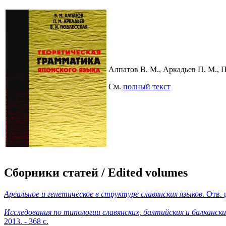
Алпатов В. М., Аркадьев П. М., 
См.
полный текст
Сборники статей / Edited volumes
Ареальное и генетическое в структуре славянских языков
. Отв.
Исследования по типологии славянских, балтийских и балканск
2013. - 368 с.