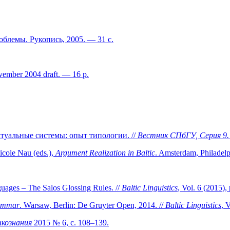
облемы. Рукопись, 2005. — 31 с.
November 2004 draft. — 16 p.
уальные системы: опыт типологии. //
Вестник СПбГУ, Серия 9.
icole Nau (eds.),
Argument Realization in Baltic
. Amsterdam, Philadelp
guages – The Salos Glossing Rules. //
Baltic Linguistics
, Vol. 6 (2015),
rammar
. Warsaw, Berlin: De Gruyter Open, 2014. //
Baltic Linguistics
, 
ыкознания
2015 № 6, с. 108–139.