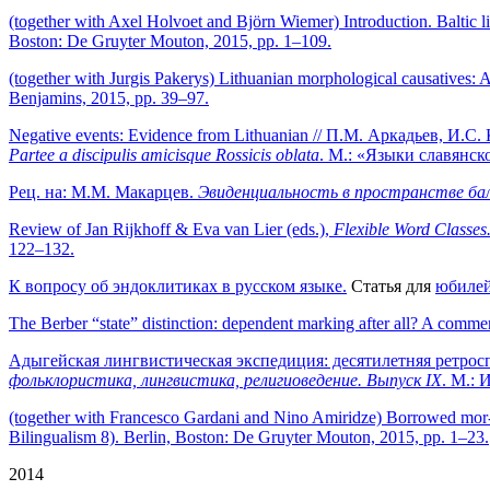
(together with Axel Holvoet and Björn Wiemer) Introduction. Baltic lin
Boston: De Gruyter Mouton, 2015, pp. 1–109.
(together with Jurgis Pakerys) Lithuanian morphological causatives: 
Benjamins, 2015, pp. 39–97.
Negative events: Evidence from Lithuanian // П.М. Аркадьев, И.С
Partee a discipulis amicisque Rossicis oblata
. М.: «Языки славянско
Рец. на: М.М. Макарцев.
Эвиденциальность в пространстве ба
Review of Jan Rijkhoff & Eva van Lier (eds.),
Flexible Word Classes.
122–132.
К вопросу об эндоклитиках в русском языке.
Статья для
юбилей
The Berber “state” distinction: dependent marking after all? A comm
Адыгейская лингвистическая экспедиция: десятилетняя ретроспе
фольклористика, лингвистика, религиоведение. Выпуск IX
. М.: 
(together with Francesco Gardani and Nino Amiridze) Borrowed mor
Bilingualism 8). Berlin, Boston: De Gruyter Mouton, 2015, pp. 1–23.
2014