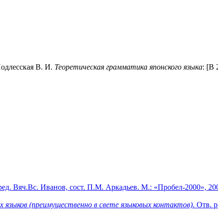
Подлесская В. И.
Теоретическая грамматика японского языка
: [В
 ред. Вяч.Вс. Иванов, сост. П.М. Аркадьев. М.: «Пробел-2000», 2007
их языков (преимущественно в свете языковых контактов)
. Отв. 