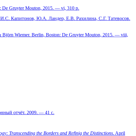
: De Gruyter Mouton, 2015. — vi, 310 p.
 И.С. Капитонов, Ю.А. Ландер, Е.В. Рахилина, С.Г. Татевосов.
& Björn Wiemer. Berlin, Boston: De Gruyter Mouton, 2015. — viii,
нный отчёт. 2009. — 41 с.
gy: Transcending the Borders and Refinig the Distinctions
. April