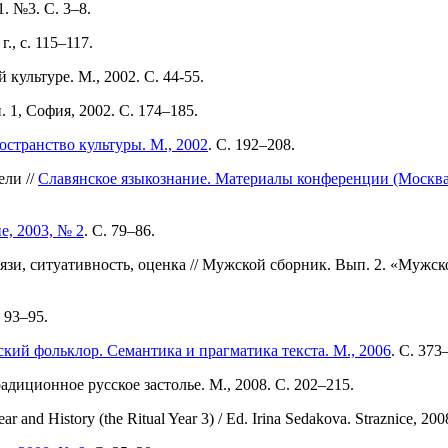
. №3. С. 3–8.
., с. 115–117.
культуре. М., 2002. С. 44-55.
1, София, 2002. С. 174–185.
остранство культуры. М., 2002
. С. 192–208.
ели //
Славянское языкознание. Материалы конференции (Москва,
е, 2003, № 2
. С. 79–86.
зи, ситуативность, оценка // Мужской сборник. Вып. 2. «Мужск
 93–95.
кий фольклор. Семантика и прагматика текста. М., 2006
. С. 373
диционное русское застолье. М., 2008. С. 202–215.
ear and History (the Ritual Year 3) / Ed. Irina Sedakova. Straznice, 200