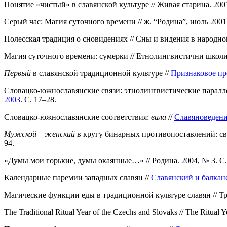
Понятие «чистый» в славянской культуре // Живая старина. 2001
Серый час: Магия суточного времени // ж. “Родина”, июль 2001 г
Полесская традиция о сновидениях // Сны и видения в народной 
Магия суточного времени: сумерки // Етнолингвистични школи. 
Первый
в славянской традиционной культуре //
Признаковое пр
Словацко-южнославянские связи: этнолингвистические паралл
2003
. С. 17–28.
Словацко-южнославянские соответствия:
вила
//
Славяноведени
Мужской – женский
в кругу бинарных противопоставлений: свя
94.
«Думы мои горькие, думы окаянные…» // Родина. 2004, № 3. С.
Календарные паремии западных славян //
Славянский и балканс
Магические функции еды в традиционной культуре славян // Тра
The Traditional Ritual Year of the Czechs and Slovaks // The Ritual Y