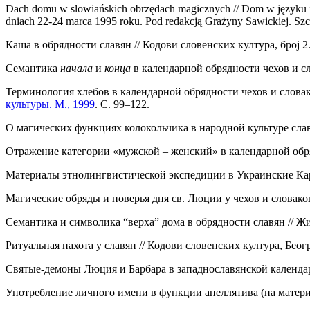
Dach domu w slowiańskich obrzędach magicznych // Dom w języku i k
dniach 22-24 marca 1995 roku. Pod redakcją Grażyny Sawickiej. Szc
Каша в обрядности славян // Кодови словенских култура, броj 2.
Семантика
начала
и
конца
в календарной обрядности чехов и сл
Терминология хлебов в календарной обрядности чехов и слова
культуры. М., 1999
. С. 99–122.
О магических функциях колокольчика в народной культуре слав
Отражение категории «мужской – женский» в календарной обря
Материалы этнолингвистической экспедиции в Украинские Карпа
Магические обряды и поверья дня св. Люции у чехов и словаков 
Семантика и символика “верха” дома в обрядности славян // Жив
Ритуальная пахота у славян // Кодови словенских култура, Београ
Святые-демоны Люция и Барбара в западнославянской календа
Употребление личного имени в функции апеллятива (на матери