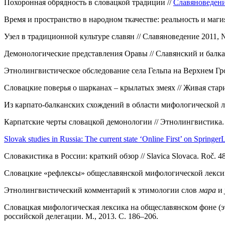
Похоронная обрядность в словацкой традиции //
Славяноведени
Время и пространство в народном ткачестве: реальность и магия
Узел в традиционной культуре славян // Славяноведение 2011, №
Демонологические представления Оравы // Славянский и балканс
Этнолингвистическое обследование села Гельпа на Верхнем Грон
Словацкие поверья о шарканах – крылатых змеях // Живая стари
Из карпато-балканских схождений в области мифологической лек
Карпатские черты словацкой демонологии // Этнолингвистика.
Slovak studies in Russia: The current state ‘Online First’ on Springer
Словакистика в России: краткий обзор // Slavica Slovaca. Roč. 48.
Словацкие «рефлексы» общеславянской мифологической лексики /
Этнолингвистический комментарий к этимологии слов
мара
и
Словацкая мифологическая лексика на общеславянском фоне (э
российской делегации. М., 2013. С. 186–206.