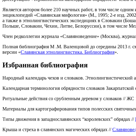
Является автором более 210 научных работ, в том числе одним 
энциклопедий «Славянская мифология» (М., 1995; 2-е изд. 2002
а также в этнолингвистических экспедициях в Словакии (Боша
Польше, Словакии, Чехии, Литве, Белоруссии), в том числе Меж
Член редколлегии журнала «Славяноведение» (Москва), журнала E
Полная библиография М .М. Валенцовой до середины 2013 г. с
версии «
Славянская этнолингвистика. Библиография
».
Избранная библиография
Народный календарь чехов и словаков. Этнолингвистический асп
Календарная терминология обрядности словаков Закарпатской 
Ритуальные действия со срубленным деревом у словаков // ЖС 19
Материалы для картографирования типов полесских святочных
Типы движения в западнославянских “королевских” обрядах //
Крыша и стреха в славянских магических обрядах //
Славяновед