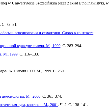
wanej w Uniwersytecie Szczecińskim przez Zaklad Etnolingwistyki, w
2. С. 73–81.
роблемы лексикологии и семантики. Слово в контексте
ционной культуре славян. М., 1999
. С. 283–294.
. М., 1999
. С. 116–133.
ов. 8-11 июня 1999. М., 1999. С. 250.
 демонология. М., 2000
. С. 361–374.
тическая аура, контекст. М., 2001
. Ч. 2. С. 138–141.