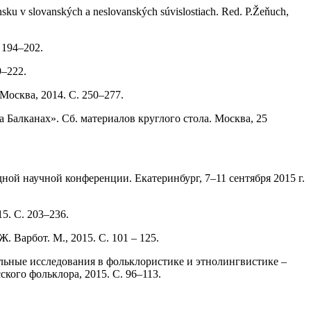
v slovanských a neslovanských súvislostiach. Red. P.Žeňuch,
 194–202.
9–222.
Москва, 2014. С. 250–277.
а Балканах». Сб. материалов круглого стола. Москва, 25
ой научной конференции. Екатеринбург, 7–11 сентября 2015 г.
5. С. 203–236.
. Варбот. М., 2015. С. 101 – 125.
альные исследования в фольклористике и этнолингвистике –
кого фольклора, 2015. С. 96–113.