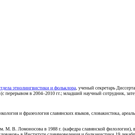
тдела этнолингвистики и фольклора
, ученый секретарь Диссерт
. (с перерывом в 2004–2010 гг.; младший научный сотрудник, за
кология и фразеология славянских языков, словакистика, ареаль
. М. В. Ломоносова в 1988 г. (кафедра славянской филологии), 
оваков» в Институте славяноведения и балканистики 19 декабря 