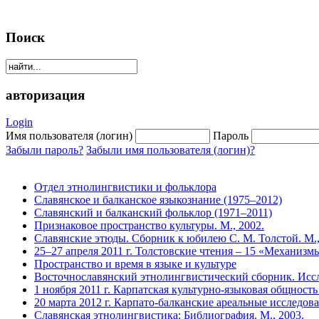
Поиск
авторизация
Login
Имя пользователя (логин)
Пароль
Забыли пароль?
Забыли имя пользователя (логин)?
Отдел этнолингвистики и фольклора
Славянское и балканское языкознание (1975–2012)
Славянский и балканский фольклор (1971–2011)
Признаковое пространство культуры. М., 2002.
Славянские этюды. Сборник к юбилею С. М. Толстой. М.,
25–27 апреля 2011 г. Толстовские чтения – 15 «Механизм
Пространство и время в языке и культуре
Восточнославянский этнолингвистический сборник. Иссл
1 ноября 2011 г. Карпатская культурно-языковая общност
20 марта 2012 г. Карпато-балканские ареальные исследова
Славянская этнолингвистика: Библиография. М., 2003.