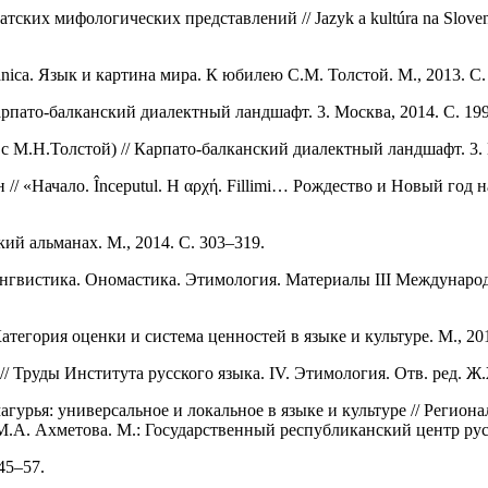
х мифологических представлений // Jazyk a kultúra na Slovensku 
lanica. Язык и картина мира. К юбилею С.М. Толстой. М., 2013. С.
арпато-балканский диалектный ландшафт. 3. Москва, 2014. С. 19
 с М.Н.Толстой) // Карпато-балканский диалектный ландшафт. 3. 
/ «Начало. Începutul. Η αρχή. Fillimi… Рождество и Новый год н
ий альманах. М., 2014. C. 303–319.
нгвистика. Ономастика. Этимология. Материалы III Международн
тегория оценки и система ценностей в языке и культуре. М., 201
// Труды Института русского языка. IV. Этимология. Отв. ред. Ж.Ж
урья: универсальное и локальное в языке и культуре // Регион
М.А. Ахметова. М.: Государственный республиканский центр русс
45–57.