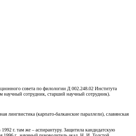
ационного совета по филологии Д 002.248.02 Института
тем научный сотрудник, старший научный сотрудник).
ная лингвистика (карпато-балканские параллели), славянская
в 1992 г. там же – аспирантуру. Защитила кандидатскую
1996 г., научный руководитель акад. Н. И. Толстой.