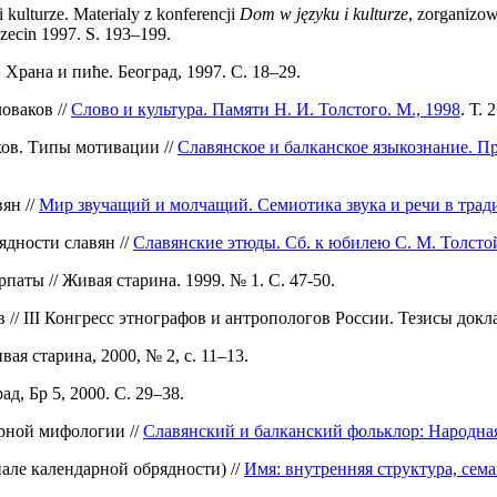
ulturze. Materialy z konferencji
Dom w języku i kulturze
, zorganizo
zecin 1997. S. 193–199.
 Храна и пиће. Београд, 1997. С. 18–29.
оваков //
Слово и культура. Памяти Н. И. Толстого. М., 1998
. Т. 
ков. Типы мотивации //
Славянское и балканское языкознание. П
ян //
Мир звучащий и молчащий. Семиотика звука и речи в тради
дности славян //
Славянские этюды. Сб. к юбилею С. М. Толстой
ты // Живая старина. 1999. № 1. С. 47-50.
// III Конгресс этнографов и антропологов России. Тезисы доклад
ая старина, 2000, № 2, с. 11–13.
д, Бр 5, 2000. С. 29–38.
рной мифологии //
Славянский и балканский фольклор: Народная
але календарной обрядности) //
Имя: внутренняя структура, семан