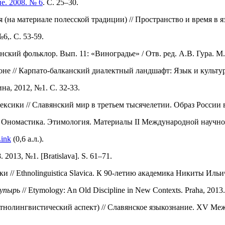
е. 2008. № 6
. С. 25–30.
 (на материале полесской традиции) // Пространство и время в яз
6,. С. 53-59.
кий фольклор. Вып. 11: «Виноградье» / Отв. ред. А.В. Гура. М.,
е // Карпато-балканский диалектный ландшафт: Язык и культура.
на, 2012, №1. С. 32-33.
сики // Славянский мир в третьем тысячелетии. Образ России в 
 Ономастика. Этимология. Материалы II Международной научной
Link
(0,6 а.л.).
 2013, №1. [Bratislava]. S. 61–71.
/ Ethnolinguistica Slavica. К 90-летию академика Никиты Ильича
упырь
// Etymology: An Old Discipline in New Contexts. Praha, 2013.
тнолингвистический аспект) // Славянское языкознание. XV Ме