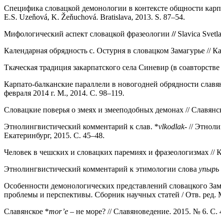
Специфика словацкой демонологии в контексте общности карпатски
E.S. Uzeňová, K. Žeňuchová. Bratislava, 2013. S. 87–54.
Мифологический аспект словацкой фразеологии
//
Slavica Svet
Календарная обрядность с. Остурня в словацком Замагурье // К
Ткаческая традиция закарпатского села Синевир (в соавторстве
Карпато-балканские параллели в новогодней обрядности славян /
февраля 2014 г. М., 2014. C. 98–119.
Словацкие поверья о змеях и змееподобных демонах // Славянск
Этнолингвистический комментарий к слав. *
vlkodlak-
// Этноли
Екатеринбург, 2015. С. 45–48.
Человек в чешских и словацких паремиях и фразеологизмах // Ка
Этнолингвистический комментарий к этимологии слова
упырь
Особенности демонологических представлений словацкого Замаг
проблемы и перспективы. Сборник научных статей / Отв. ред. 
Славянское *
mor
’
e
– не море? // Славяноведение. 2015. № 6. С. 