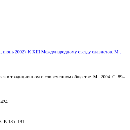
 июнь 2002). К XIII Международному съезду славистов. М.,
ое» в традиционном и современном обществе. М., 2004. С. 89–
–424.
8. P. 185–191.