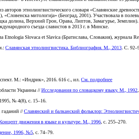
из авторов этнолингвистического словаря «Славянские древности
), «Словенска митологиjа» (Београд, 2001). Участвовала в полев
цка долина, Верхний Грон, Орава, Липтов, Замагурье, Земплин
дународного съезда славистов в 2013 г. в Минске.
tnologia Slovaca et Slavica (Братислава, Словакия), журнала Res
м.:
Славянская этнолингвистика. Библиография. М., 2013
. С. 92
ект. М.: «Индрик», 2016. 616 c., ил.
См. подробнее
области Украины //
Исследования по словацкому языку. М., 1992
95, № 4(8), с. 15–16.
 гаданий //
Славянский и балканский фольклор: Этнолингвистиче
Концепт движения в языке и культуре. М., 1996
, с. 255–270.
ение, 1996, №5
, с. 74–79.