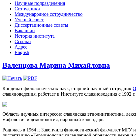
Научные подразделения
Сотрудники
Международное сотрудничество
Ученый совет
Диссертационные советы
Вакансии
История института
Ссылки
Адрес
English
Валенцова Марина Михайловна
Кандидат филологических наук, старший научный сотрудник
О
славяноведения, работает в Институте славяноведения с 1992 г
Область научных интересов: славянская этнолингвистика, лекси
мифология и демонология, народный календарь.
Родилась в 1964 г. Закончила филологический факультет МГУ им
диссертацию «Терминология календарной обрядности чехов и сл