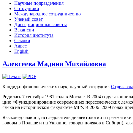
Научные подразделения
Сотрудники
Международное сотрудничество
Ученый совет
Диссертационные советы
Вакансии
История института
Ссылки
Адрес
English
Алексеева Мадина Михайловна
Кандидат филологических наук, научный сотрудник
Отдела сл
Родилась 7 сентября 1981 года в Москве. В 2004 году закончил
цию «Функционирование со­временных переселенческих лемковск
языка на историческом факультете МГУ. В 2006–2009 годах пре
Языковед-сла­вист, исследователь диалектологии и грамматики по
говоры в По­льше и на Украине, говоры поляков в Сибири), язы­к