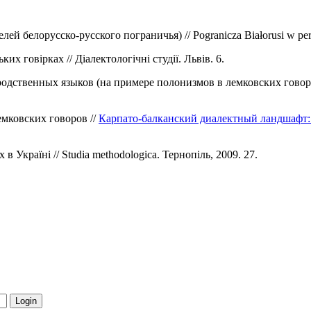
белорусско-русского пограничья) // Pogranicza Białorusi w pers­pe
х говірках // Діалектологічні сту­дії. Львів. 6.
дственных языков (на примере полонизмов в лемковских говорах
емковских говоров //
Карпато-балканский диалектный ландшафт:
 Україні // Studia methodologica. Тернопіль, 2009. 27.