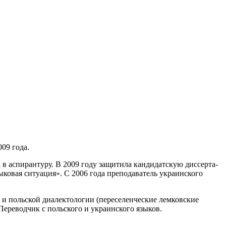
009 года.
 аспирантуру. В 2009 году защитила кандидатскую дис­сер­та­
вая ситуация». С 2006 года преподаватель ук­ра­ин­ского
й и польской диалектологии (переселенческие лемковские
 Пе­реводчик с польского и украинского языков.