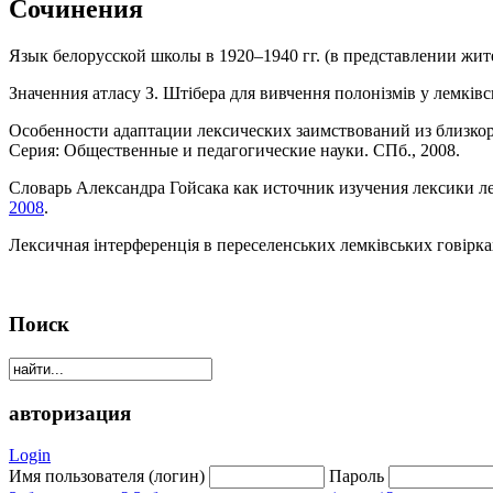
Сочинения
Язык белорусской школы в 1920–1940 гг. (в представлении жителей 
Значенния атласу З. Шті­бера для вивчення полонізмів у лемківськи
Особенности адаптации лексических заимствований из близкоро
Серия: Обще­ст­вен­ные и педагогические науки. СПб., 2008.
Словарь Александра Гойсака как источник изучения лексики л
2008
.
Лексичная інтерференція в переселенських лемківських говірках в
Поиск
авторизация
Login
Имя пользователя (логин)
Пароль