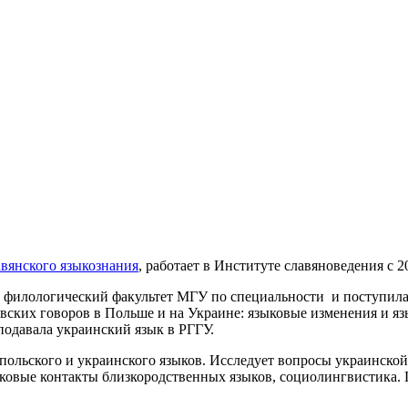
авянского языкознания
, работает в Институте славяноведения с 2
а филологический факультет МГУ по специальности и поступила в
их гово­ров в Польше и на Украине: языковые изменения и языко
подавала украинский язык в РГГУ.
льского и укра­ин­ско­го язы­ков.
Исследует вопросы ук­ра­инско
овые контакты бли­з­ко­род­ст­вен­ных языков, социолингвистика.