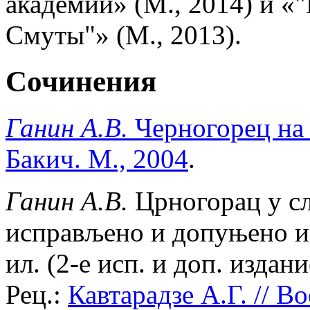
академии» (М., 2014) и «
Смуты"» (М., 2013).
Сочинения
Ганин А.В.
Черногорец на 
Бакич. М., 2004
.
Ганин А.В.
Црногорац у сл
исправљено и допуњено из
ил. (2-е исп. и доп. издан
Рец.:
Кавтарадзе А.Г. // 