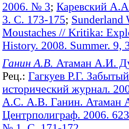
2006. № 3
;
Каревский А.А
3. С. 173-175
;
Sunderland 
Moustaches // Kritika: Expl
History. 2008. Summer. 9, 3
Ганин А.В.
Атаман А.И. Ду
Рец.:
Гагкуев Р.Г. Забытый
исторический журнал. 200
А.С. А.В. Ганин. Атаман 
Центрполиграф. 2006. 623 
№ 1. С. 171-172.