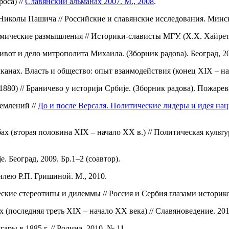
оса) //
Славянский альманах 2007. М., 2008
.
иколы Пашича // Российские и славянские исследования. Минск,
ические размышления // Историки-слависты МГУ. (Х.Х. Хайретди
вот и дело митрополита Михаила. (Зборник радова). Београд, 2
канах. Власть и общество: опыт взаимодействия (конец XIX – нач
0) // Браничево у историjи Србиjе. (Зборник радова). Пожарева
емлений //
До и после Версаля. Политические лидеры и идея на
ах (вторая половина XIX – начало XX в.) // Политическая куль
 Београд, 2009. Бр.1–2 (соавтор).
илею Р.П. Гришиной. М., 2010.
кие стереотипы и дилеммы // Россия и Сербия глазами историков
(последняя треть XIX – начало XX века) // Славяноведение. 201
ры в 1885 г. // Родина. 2010. № 11.