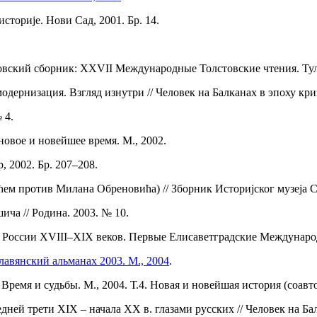
историје. Нови Сад, 2001. Бр. 14.
стовский сборник: XXVII Международные Толстовские чтения. Тул
дернизация. Взгляд изнутри // Человек на Балканах в эпоху кри
 4.
новое и новейшее время. М., 2002.
, 2002. Бр. 207–208.
 против Милана Обреновића) // Зборник Историјског музеја Срб
а // Родина. 2003. № 10.
ре России XVIII–XIX веков. Первые Елисаветградские Междунаро
лавянский альманах 2003. М., 2004
.
ремя и судьбы. М., 2004. Т.4. Новая и новейшая история (соавто
ней трети XIX – начала XX в. глазами русских // Человек на 