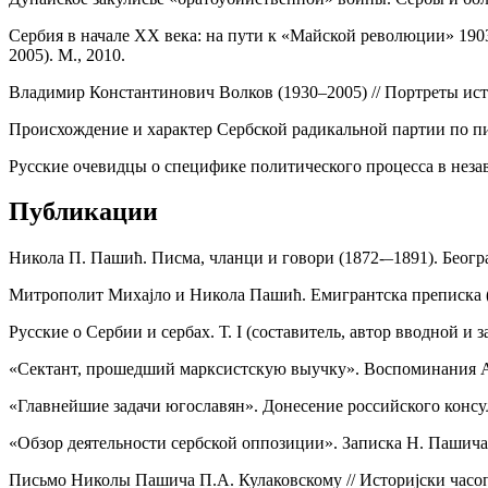
Сербия в начале XX века: на пути к «Майской революции» 1903
2005). М., 2010.
Владимир Константинович Волков (1930–2005) // Портреты истор
Происхождение и характер Сербской радикальной партии по 
Русские очевидцы о специфике политического процесса в незав
Публикации
Никола П. Пашић. Писма, чланци и говори (1872-–1891). Београ
Митрополит Михајло и Никола Пашић. Емигрантска преписка (18
Русские о Сербии и сербах. Т. I (составитель, автор вводной и 
«Сектант, прошедший марксистскую выучку». Воспоминания А.Н
«Главнейшие задачи югославян». Донесение российского консула
«Обзор деятельности сербской оппозиции». Записка Н. Пашича 
Письмо Николы Пашича П.А. Кулаковскому // Историjски часоп