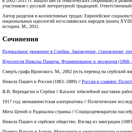
в 2002–2011 гг. вышло шесть тематических сборников) и разви
участников с русской литературной традицией. Ответственный 
Автор разделов в коллективных трудах: Европейское социалисти
национальных идеологий югославянских народов (конец XVIII –
истории. М., 2011.
Сочинения
Радикальное движение в Сербии. Зарождение, становление, пер
Идеология Николы Пашича. Формирование и эволюция (1868–1
Смерть графа Вронского. М., 2002 (есть перевод на сербский язы
Никола Пашич и Россия (1883–1889) //
Россия и славяне: Полит
В.В. Верещагин и Сербия // Каталог юбилейной выставки работ
1917 год: меньшевистская альтернатива // Политические исслед
Мита Ценић и Радикална странка // Социjалдемократско наслеђе
Никола Пашич и сербское общество. Взгляд из эмиграции (1883–
Помегу Вардар и Jадран. Македониjа в геополитичкита планови 