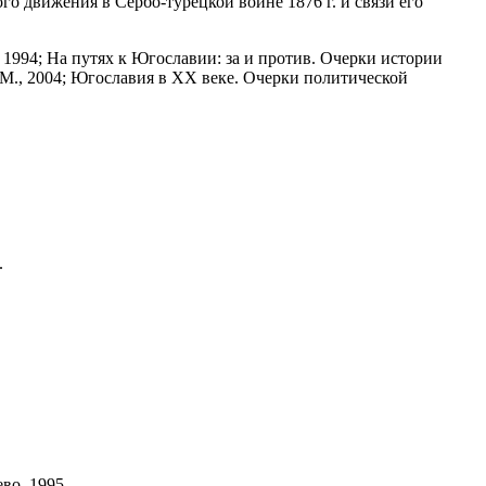
го движения в Сербо-турецкой войне 1876 г. и связи его
 1994; На путях к Югославии: за и против. Очерки истории
 М., 2004; Югославия в XX веке. Очерки политической
.
.
во, 1995.