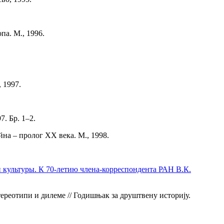
па. М., 1996.
 1997.
. Бр. 1–2.
на – пролог XX века. М., 1998.
 культуры. К 70-летию члена-корреспондента РАН В.К.
ереотипи и дилеме // Годишњак за друштвену историју.