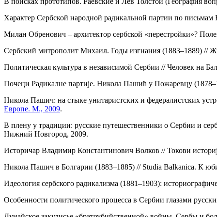
В поисках прототипов. Раевские и Лев Толстой (География вопр
Характер Сербской народной радикальной партии по письмам Н
Милан Обренович – архитектор сербской «перестройки»? Полем
Сербский митрополит Михаил. Годы изгнания (1883–1889) // Жи
Политическая культура в независимой Сербии // Человек на Бал
Почеци Радикалне партиjе. Никола Пашић у Пожаревцу (1878–188
Никола Пашич: на стыке унитаристских и федералистских устр
Европе. М., 2009
.
В плену у традиции: русские путешественники о Сербии и серб
Нижний Новгород, 2009.
Историчар Владимир Константинович Волков // Токови историје.
Никола Пашич в Болгарии (1883–1885) // Studia Balkanica. К юб
Идеология сербского радикализма (1881–1903): историографичес
Особенности политического процесса в Сербии глазами русских 
Дунайское закулисье «братоубийственной» войны. Сербы и болга