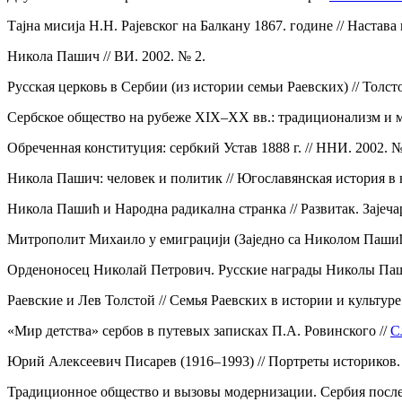
Тајна мисија Н.Н. Рајевског на Балкану 1867. године // Настава 
Никола Пашич // ВИ. 2002. № 2.
Русская церковь в Сербии (из истории семьи Раевских) // Тол
Сербское общество на рубеже XIX–XX вв.: традиционализм и мо
Обреченная конституция: сербкий Устав 1888 г. // ННИ. 2002. №
Никола Пашич: человек и политик // Югославянская история в 
Никола Пашић и Народна радикална странка // Развитак. Зајечар
Митрополит Михаило у емиграцији (Заједно са Николом Пашићем
Орденоносец Николай Петрович. Русские награды Николы Пашич
Раевские и Лев Толстой // Семья Раевских в истории и культу
«Мир детства» сербов в путевых записках П.А. Ровинского //
С
Юрий Алексеевич Писарев (1916–1993) // Портреты историков. В
Традиционное общество и вызовы модернизации. Сербия послед