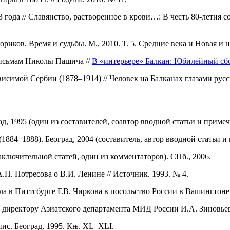
 года // Славянство, растворенное в крови…: В честь 80-летия 
иков. Время и судьбы. М., 2010. Т. 5. Средние века и Новая и н
письмам Николы Пашича //
В
«интерьере» Балкан: Юбилейный сбо
исимой Сербии (1878–1914) // Человек на Балканах глазами русск
д, 1995 (один из составителей, соавтор вводной статьи и примеч
84–1888). Београд, 2004 (составитель, автор вводной статьи и
заключительной статей, один из комментаторов). СПб., 2006.
. Потресова о В.И. Ленине // Источник. 1993. № 4.
 в Питтсбурге Г.В. Чиркова в посольство России в Вашингтоне. 1
директору Азиатского департамента МИД России И.А. Зиновьеву. 
ис. Београд, 1995. Књ. XL–XLI.