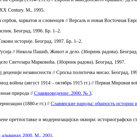
 XX Century. M., 1995.
сербов, хорватов и словенцев // Версаль и новая Восточная Евро
сник. Београд, 1996. Бр. 1–2.
кови историjе. Београд, 1997. Бр. 1–2.
сиjа // Никола Пашић. Живот и дело. (Зборник радова). Београд,
ело Светозара Марковића. (Зборник радова). Београд, 1997.
 децениjи независности // Српска политичка мисао. Београд, 1997
д войны (август 1914 – октябрь 1915 гг.) // Первая Мировая вой
нная природа //
Славяноведение. 2000. № 3
.
низации (1880-е гг.) //
Славянские народы: общность истории и
твене претпоставке и модернизацијски оквири: историографски ст
 альманах 2000. М., 2001
.