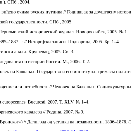
.). СПб., 2004.
иђено очима руских путника // Годишњак за друштвену историју.
ской государственности. СПб., 2005.
 Черноморский исторический журнал. Новороссийск, 2005. № 1.
5–1887. г. // Историјски записи. Подгорица, 2005. Бр. 1–4.
сински анали. Крушевац, 2005. Св. 3.
ледования по истории России. М., 2006. Т. 2.
овек на Балканах. Государство и его институты: гримасы полити
дение или потребность // Человек на Балканах. Социокультурны
europeennes. Bucuresti, 2007. T. XLV. № 1–4.
гиевского кавалера // Родина. 2007. № 9.
онског») // Делиград од устанка ка независности. 1806–1876. (З