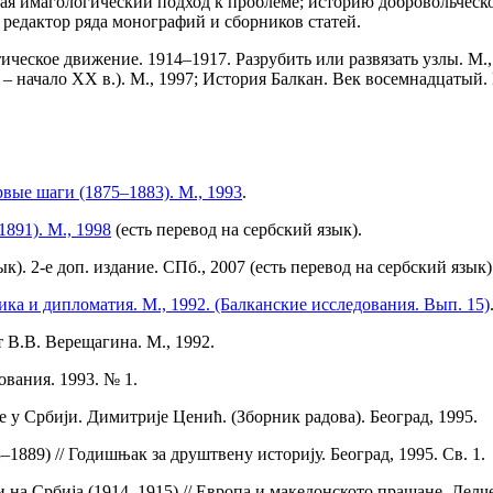
вая имагологический подход к проблеме; историю добровольческо
редактор ряда монографий и сборников статей.
ческое движение. 1914–1917. Разрубить или развязать узлы. М.,
 начало XX в.). М., 1997; История Балкан. Век восемнадцатый.
вые шаги (1875–1883). М., 1993
.
891). М., 1998
(есть перевод на сербский язык).
к). 2-е доп. издание. СПб., 2007 (есть перевод на сербский язык)
ика и дипломатия. М., 1992. (Балканские исследования. Вып. 15)
 В.В. Верещагина. М., 1992.
ования. 1993. № 1.
 у Србиjи. Димитриjе Ценић. (Зборник радова). Београд, 1995.
1889) // Годишњак за друштвену историjу. Београд, 1995. Св. 1.
на Србиjа (1914–1915) // Европа и македонското прашане. Делче