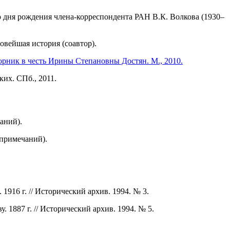
со дня рождения члена-корреспондента РАН В.К. Волкова (1930–
овейшая история (соавтор).
рник в честь Ирины Степановны Достян. М., 2010.
их. СПб., 2011.
аний).
 примечаний).
916 г. // Исторический архив. 1994. № 3.
1887 г. // Исторический архив. 1994. № 5.