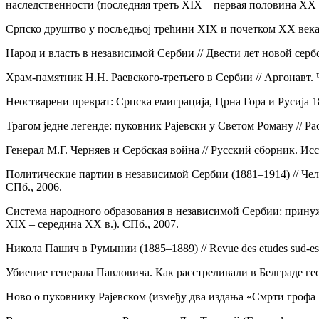
наследственности (последняя треть XIX – первая половина XX в
Српско друштво у посљедњој трећини XIX и почетком XX века в
Народ и власть в независимой Сербии // Двести лет новой серб
Храм-памятник Н.Н. Раевского-третьего в Сербии // Аргонавт.
Неостварени преврат: Српска емиграција, Црна Гора и Русија 188
Трагом једне легенде: пуковник Рајевски у Светом Роману // Ра
Генерал М.Г. Черняев и Сербская война // Русский сборник. Исс
Политические партии в независимой Сербии (1881–1914) // Чел
СПб., 2006.
Система народного образования в независимой Сербии: принуж
XIX – середина XX в.). СПб., 2007.
Никола Пашич в Румынии (1885–1889) // Revue des etudes sud-est 
Убиение генерала Павловича. Как расстреливали в Белграде геор
Ново о пуковнику Рајевском (између два издања «Смрти грофа Вр