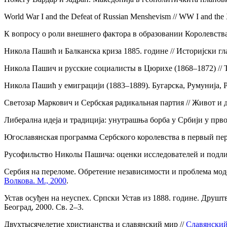
World War I and the Defeat of Russian Menshevism // WW I and the
К вопросу о роли внешнего фактора в образовании Королевства 
Никола Пашић и Балканска криза 1885. године // Историjски гла
Никола Пашич и русские социалисты в Цюрихе (1868–1872) // То
Никола Пашић у емиграциjи (1883–1889). Бугарска, Румуниjа, Ру
Светозар Маркович и Сербская радикальная партия // Живот и д
Либерална идеjа и традициjа: унутрашња борба у Србиjи у првоj
Югославянская программа Сербского королевства в первый перио
Русофильство Николы Пашича: оценки исследователей и подли
Сербия на переломе. Обретение независимости и проблема модер
Волкова. М., 2000
.
Устав осуђен на неуспех. Српски Устав из 1888. године. Друш
Београд, 2000. Св. 2–3.
Двухтысячелетие христианства и славянский мир //
Славянский