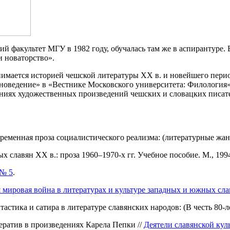
ий факультет МГУ в 1982 году, обучалась там же в аспирантуре
и новаторство».
анимается историей чешской литературы ХХ в. и новейшего пери
яноведение» в «Вестнике Московского университета: Филология»
ниях художественных произведений чешских и словацких писат
ременная проза социалистического реализма: (литературные жанр
 славян ХХ в.: проза 1960–1970-х гг. Учебное пособие. М., 199
 № 5
.
 мировая война в литературах и культуре западных и южных слав
стика и сатира в литературе славянских народов: (В честь 80-ле
ратив в произведениях Карела Пепки //
Деятели славянской куль