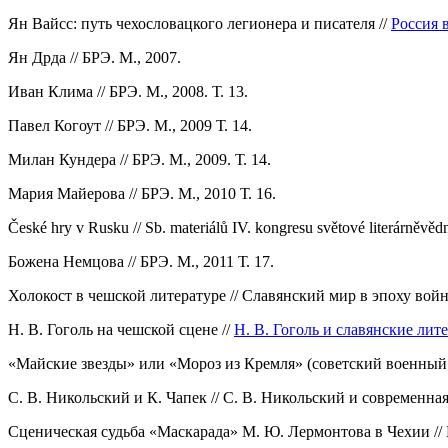
Ян Вайсс: путь чехословацкого легионера и писателя //
Россия в
Ян Дрда // БРЭ. М., 2007.
Иван Клима // БРЭ. М., 2008. Т. 13.
Павел Когоут // БРЭ. М., 2009 Т. 14.
Милан Кундера // БРЭ. М., 2009. Т. 14.
Мария Майерова // БРЭ. М., 2010 Т. 16.
České hry v Rusku // Sb. materiálů IV. kongresu světové literárněvědn
Божена Немцова // БРЭ. М., 2011 Т. 17.
Холокост в чешской литературе // Славянский мир в эпоху войн
Н. В. Гоголь на чешской сцене //
Н. В. Гоголь и славянские лите
«Майские звезды» или «Мороз из Кремля» (советский военный в
С. В. Никольский и К. Чапек // С. В. Никольский и современная 
Сценическая судьба «Маскарада» М. Ю. Лермонтова в Чехии // 