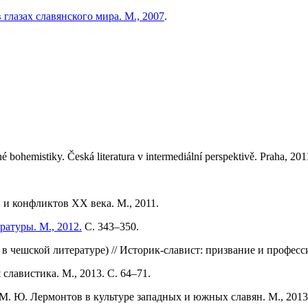
 глазах славянского мира. М., 2007
.
é bohemistiky. Česká literatura v intermediální perspektivě. Praha, 201
 и конфликтов ХХ века. М., 2011.
ратуры. М., 2012.
С. 343–350.
 чешской литературе) // Историк-славист: призвание и професси
славистика. М., 2013. С. 64–71.
М. Ю. Лермонтов в культуре западных и южных славян. М., 2013.