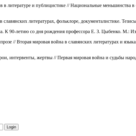
ов в литературе и публицистике // Национальные меньшинства 
 в славянских литературах, фольклоре, документалистике. Тезис
ca. К 90-летию со дня рождения профессора Е. З. Цыбенко. М.: И
прозе // Вторая мировая война в славянских литературах и язы
ои, интервенты, жертвы // Первая мировая война и судьбы нар