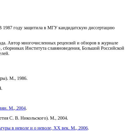
. В 1987 году защитила в МГУ кандидатскую диссертацию
ода. Автор многочисленных рецензий и обзоров в журнале
, сборниках Института славяноведения, Большой Российской
елей.
ы). М., 1986.
4.
ян. М., 2004
.
тия С. В. Никольского). М., 2004.
туры в неволе и о неволе, ХХ век. М., 2006
.