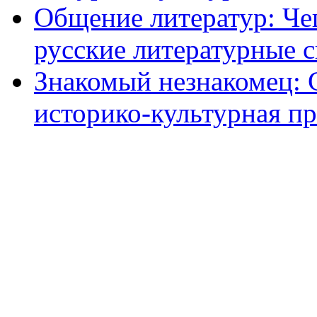
Общение литератур: Че
русские литературные с
Знакомый незнакомец: 
историко-культурная пр