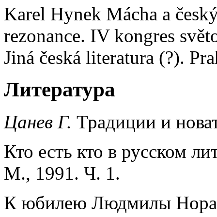
Karel Hynek Mácha a český
rezonance. IV kongres svět
Jiná česká literatura (?). Pr
Литература
Цанев Г.
Традиции и новат
Кто есть кто в русском л
М., 1991. Ч. 1.
К юбилею Людмилы Норай