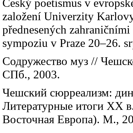
Český poetismus v evropské
založení Univerzity Karlov
přednesených zahraničními
sympoziu v Praze 20–26. sr
Содружество муз // Чешск
СПб., 2003.
Чешский сюрреализм: дин
Литературные итоги ХХ в.
Восточная Европа). М., 2