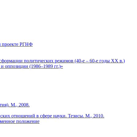
ом проекте РГНФ
сформации политических режимов (40-е – 60-е годы ХХ в.)
и оппозиции (1986–1989 гг.)»
я). М., 2008.
ких отношений в сфере науки. Тезисы. М., 2010.
еменное положение