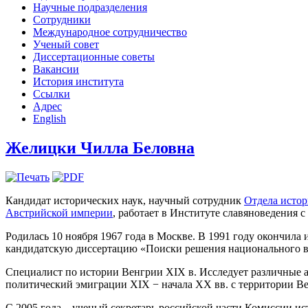
Научные подразделения
Сотрудники
Международное сотрудничество
Ученый совет
Диссертационные советы
Вакансии
История института
Ссылки
Адрес
English
Желицки Чилла Беловна
Кандидат исторических наук, научный сотрудник
Отдела истор
Австрийской империи
, работает в Институте славяноведения 
Родилась 10 ноября 1967 года в Москве. В 1991 году окончила 
кандидатскую диссертацию «Поиски решения национального воп
Специалист по истории Венгрии XIX в. Исследует различные
политический эмиграции XIX − начала XX вв. с территории Ве
С 2005 года – ученый секретарь российской части Комиссии ис