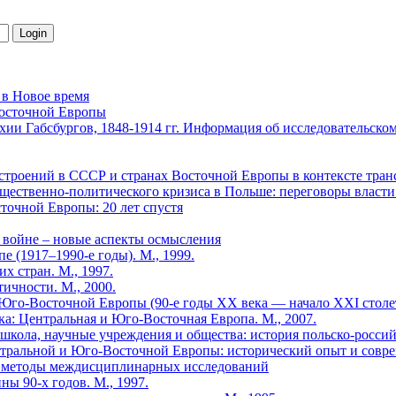
 в Новое время
Восточной Европы
ии Габсбургов, 1848-1914 гг. Информация об исследовательск
астроений в СССР и странах Восточной Европы в контексте тран
ественно-политического кризиса в Польше: переговоры власти 
очной Европы: 20 лет спустя
й войне – новые аспекты осмысления
 (1917–1990-е годы). М., 1999.
 стран. М., 1997.
ичности. М., 2000.
го-Восточной Европы (90-е годы XX века — начало XXI столети
: Центральная и Юго-Восточная Европа. М., 2007.
кола, научные учреждения и общества: история польско-российс
ентральной и Юго-Восточной Европы: исторический опыт и совр
й: методы междисциплинарных исследований
ы 90-х годов. М., 1997.