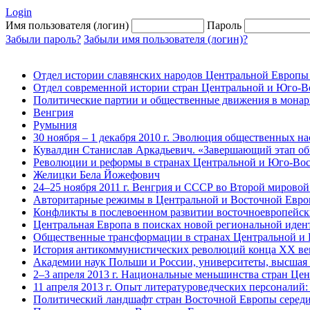
Login
Имя пользователя (логин)
Пароль
Забыли пароль?
Забыли имя пользователя (логин)?
Отдел истории славянских народов Центральной Европы
Отдел современной истории стран Центральной и Юго-
Политические партии и общественные движения в монарх
Венгрия
Румыния
30 ноября – 1 декабря 2010 г. Эволюция общественных н
Кувалдин Станислав Аркадьевич. «Завершающий этап общ
Революции и реформы в странах Центральной и Юго-Вост
Желицки Бела Йожефович
24–25 ноября 2011 г. Венгрия и СССР во Второй мирово
Авторитарные режимы в Центральной и Восточной Европе
Конфликты в послевоенном развитии восточноевропейских
Центральная Европа в поисках новой региональной идент
Общественные трансформации в странах Центральной и Ю
История антикоммунистических революций конца XX века
Академии наук Польши и России, университеты, высшая ш
2–3 апреля 2013 г. Национальные меньшинства стран Ц
11 апреля 2013 г. Опыт литературоведческих персонали
Политический ландшафт стран Восточной Европы середин