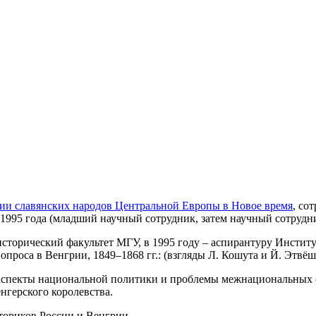
ии славянских народов Центральной Европы в Новое время
, со
с 1995 года (младший научный сотрудник, затем научный сотрудн
исторический факультет МГУ, в 1995 году – аспирантуру Институ
роса в Венгрии, 1849–1868 гг.: (взгляды Л. Кошута и Й. Этвëш
 аспекты национальной политики и проблемы межнациональных 
нгерского королевства.
ториков России и Венгрии.