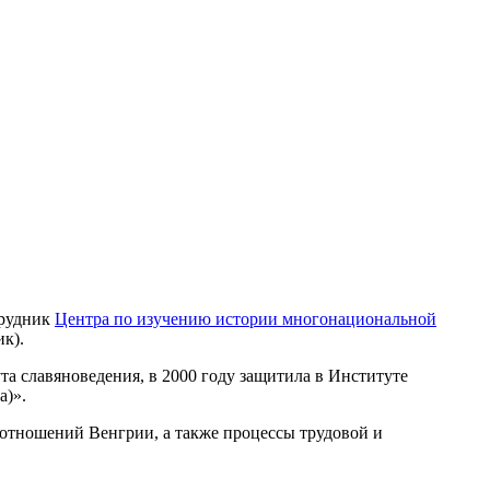
трудник
Центра по изучению истории многонациональной
ик).
та славяноведения, в 2000 году защитила в Институте
а)».
отношений Венгрии, а также процессы трудовой и