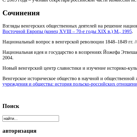
Сочинения
Взгляды венгерских общественных деятелей на решение национ
Восточной Европы (конец XVIII – 70-e годы XIX в.) М., 1995
.
Национальный вопрос в венгерской революции 1848–1849 гг. // 
Национальная идея и государство в воззрениях Йожефа Этвеша
2004.
Новый венгерский центр славистики и изучение историко-куль
Венгерское историческое общество в научной и общественной 
учреждения и общества: история польско-российских отношений
Поиск
авторизация