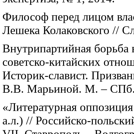
Философ перед лицом влас
Лешека Колаковского // С
Внутрипартийная борьба 
советско-китайских отноше
Историк-славист. Призва
В.В. Марьиной. М. – СПб.
«Литературная оппозиция 
а.л.) // Российско-польск
VII. Ставрополь – Волгогр