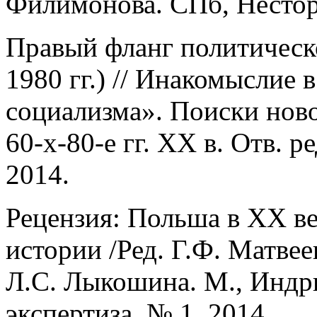
Филимонова. СПб, Нестор
Правый фланг политическ
1980 гг.) // Инакомыслие 
социализма». Поиски ново
60-х-80-е гг. ХХ в. Отв. 
2014.
Рецензия: Польша в XX в
истории /Ред. Г.Ф. Матвеев
Л.С. Лыкошина. М., Индрик
экспертиза, № 1, 2014.