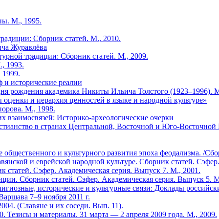
ы. М., 1995.
радиции: Сборник статей. М., 2010.
ича Журавлёва
турной традиции: Сборник статей. М., 2009.
., 1993.
 1999.
ф и исторические реалии
дня рождения академика Никиты Ильича Толстого (1923–1996). М.
ы оценки и иерархия ценностей в языке и народной культуре»
рова. М., 1998.
их взаимосвязей: Историко-археологические очерки
ианство в странах Центральной, Восточной и Юго-Восточной Евр
 общественного и культурного развития эпоха феодализма. /Сбор
янской и еврейской народной культуре. Сборник статей. Сэфер. 
к статей. Сэфер. Академическая серия. Выпуск 7. М., 2001.
иции. Сборник статей. Сэфер. Академическая серия. Выпуск 5. М.
лигиозные, исторические и культурные связи: Доклады россий
аршава 7–9 ноября 2011 г.
04. (Славяне и их соседи. Вып. 11).
 Тезисы и материалы. 31 марта — 2 апреля 2009 года. М., 2009.