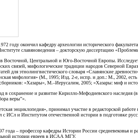
1972 году окончил кафедру археологии исторического факульте
Институте славяноведения – докторскую диссертацию «Проблемы
ов Восточной, Центральной и Юго-Восточной Европы. Исследует 
ческих связей, мифологические традиции народов Северной Евра
татей для этнолингвистического словаря «Славянские древности» 
ая мифология» (М., 1995; Изд. 2-е, испр. и доп.: М., 2002, ест
 сборников: «Хазары», М.–Иерусалим, 2005; «Хазары: миф и исто
 в сохранение и развитие Кирилло-Мефодиевского наследия (в 2
бора веры”».
ветская энциклопедия», принимал участие в редакторской работ
л с ИСл и Институтом отечественной истории в подготовке рус
1997 года – профессор кафедры Истории России средневековья и
альной истории евреев в ИСАА МГУ.