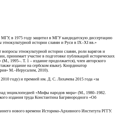
та МГУ, в 1975 году защитил в МГУ кандидатскую диссертацию
 этнокультурной истории славян и Руси в IX–XI вв.»
вопросы этнокультурной истории славян, роли варягов и
зии, принимает участие в подготовке публикаций исторических
(М., 1995–. Т. 1 – издание продолжается), член авторского
ь также издание на сербском языке). Координатор
рия» М.–Иерусалим, 2010).
010 году) и премией им. Д. С. Лихачева 2015 года «за
е над энциклопедией «Мифы народов мира» (М., 1980–1982.
ского издания труда Константина Багрянородного «Об
 раннего нового времени Историко-Архивного Института РГГУ.