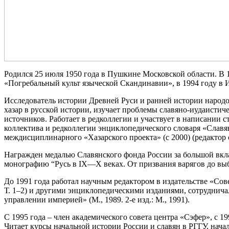
Родился 25 июля 1950 года в Пушкине Московской области. В 
«Погребальный культ языческой Скандинавии», в 1994 году в 
Исследователь истории Древней Руси и ранней истории народ
хазар в русской истории, изучает проблемы славяно-иудаисти
источников. Работает в редколлегии и участвует в написании с
коллектива и редколлегии энциклопедического словаря «Славянск
междисциплинарного «Хазарского проекта» (с 2000) (редактор
Награжден медалью Славянского фонда России за большой вклад
монографию “Русь в IX—X веках. От призвания варягов до вы
До 1991 года работал научным редактором в издательстве «Со
Т. 1–2) и другими энциклопедическими изданиями, сотруднича
управлении империей» (М., 1989. 2-е изд.: М., 1991).
C 1995 года – член академического совета центра «Сэфер», с 
Читает курсы начальной истории России и славян в РГГУ, нач