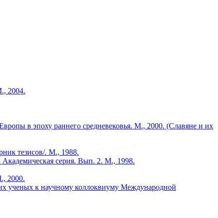
, 2004.
опы в эпоху раннего средневековья. М., 2000. (Славяне и их
ник тезисов/. М., 1988.
Академическая серия. Вып. 2. М., 1998.
, 2000.
ских ученых к научному коллоквиуму Международной