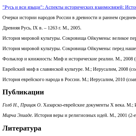
"Русь и вси языци": Аспекты исторических взаимосвязей: Исто
Очерки истории народов России в древности и раннем средневеко
Древняя Русь, IX в. – 1263 г. М., 2005.
История мировой культуры. Сокровища Ойкумены: великое пере
История мировой культуры. Сокровища Ойкумены: перед нашест
Фольклор и книжность: Миф и исторические реалии. М., 2008 (
Еврейский миф в славянской культуре. М.; Иерусалим, 2008 (со
История еврейского народа в России. М.; Иерусалим, 2010 (соав
Публикации
Голб Н., Прицак О.
Хазарско-еврейские документы Х века. М.; И
Мирча Элиаде.
История веры и религиозных идей. М., 2001 (2-е 
Литература