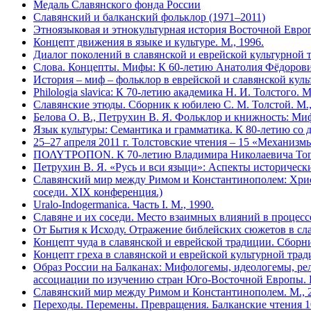
Медаль Славянского фонда России
Славянский и балканский фольклор (1971–2011)
Этноязыковая и этнокультурная история Восточной Европ
Концепт движения в языке и культуре. М., 1996.
Диалог поколений в славянской и еврейской культурной т
Слова. Концепты. Мифы: К 60-летию Анатолия Фёдоров
История – миф – фольклор в еврейской и славянской куль
Philologia slavica: К 70-летию академика Н. И. Толстого. М
Славянские этюды. Сборник к юбилею С. М. Толстой. М.,
Белова О. В., Петрухин В. Я. Фольклор и книжность: Ми
Язык культуры: Семантика и грамматика. К 80-летию со 
25–27 апреля 2011 г. Толстовские чтения – 15 «Механизм
ΠΟΛΥΤΡΟΠΟΝ. К 70-летию Владимира Николаевича Топо
Петрухин В. Я. «Русь и вси языци»: Аспекты историческ
Славянский мир между Римом и Константинополем: Христ
соседи. XIX конференция.)
Uralo-Indogermanica. Часть I. М., 1990.
Славяне и их соседи. Место взаимных влияний в процессе
От Бытия к Исходу. Отражение библейских сюжетов в слав
Концепт чуда в славянской и еврейской традиции. Сборни
Концепт греха в славянской и еврейской культурной трад
Образ России на Балканах: Мифологемы, идеологемы, ре
ассоциации по изучению стран Юго-Восточной Европы. В
Славянский мир между Римом и Константинополем. М., 20
Переходы. Перемены. Превращения. Балканские чтения 10.