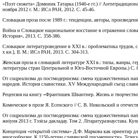
«Поэт сюжета» Доминик Татарка (1940-е гг.) // Антитрадицион
ноября 2012 г. М.: ИСл РАН, 2012. С. 45-46.
Словацкая проза после 1989 г.: тенденции, авторы, произведени
Война и Словацкое национальное восстание в отражении слова
История», 2013. С. 358-386.
Словацкое литературоведение в XXI в.: проблематика трудов, 
х кн.], II. М.: ИСл РАН, 2013. С. 304-313.
Женская проза в словацкой литературе XXI в.: типы, жанры, г
литературы стран Центральной и Юго-Восточной Европы.) С. 8
От соцреализма до постмодернизма: смена художественных нап
народов. История славистики. XV Международный съезд славист
Рецензия на книгу «Франтишек Швантнер. Жизнь и творчество. С
Комическое в прозе Я. Есенского // С. В. Никольский и отечест
От соцреализма до постмодернизма: смена художественных напр
жнiуня 2013 г. Тэзiсы дакладау. Том 2. Лiтаратуразнаустава. Кул
Концепция «открытой системы» Д.Ф. Маркова как ориентир для
многообразие. К 1150-летию славянской письменности». Тезисы д