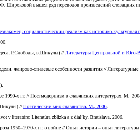
Л. Ф. Широковой вышел ряд переводов произведений словацких п
знакомец: социалистический реализм как историко-культурная п
00.
деса, Р.Слободы, в.Шикулы) //
Литературы Центральной и Юго-В
дели, жанрово-стилевые особенности развития // Литературные 
).
 1990-х гг. // Постмодернизм в славянских литературах. М., 200
Шикулы) //
Поэтический мир славянства. М., 2006
.
 literatúre: Literatúra zblízka a z dial’ky. Bratislava, 2006.
роза 1950–1970-х гг. о войне // Опыт истории – опыт литератур