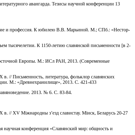
литературного авангарда. Тезисы научной конференции 13
ие и профессия. К юбилею В.В. Марьиной. М.; СПб.: «Нестор-
ьем тысячелетии. К 1150-летию славянской письменности [в 2-
-Восточной Европы. М.: ИСл РАН, 2013. (Современные
в. // Письменность, литература, фольклор славянских
ции. М.: «Древнехранилище», 2013. С. 421-433
вяноведение. 2013. № 6. С. 83-84.
в. // XV Мiжнародны з’езд славистау. Мiнск, Беларусь 20-27
ая научная конференция «Славянский мир: общность и