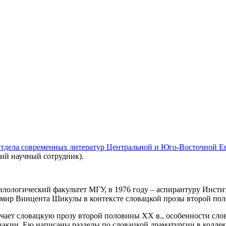
тдела современных литератур Центральной и Юго-Восточной 
ий научный сотрудник).
филологический факультет МГУ, в 1976 году – аспирантуру Инсти
мир Винцента Шикулы в контексте словацкой прозы второй по
учает словацкую прозу второй половины ХХ в., особенности сло
вакии. Ею написаны разделы по словацкой драматургии в колле