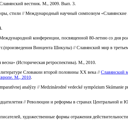
Славянский вестник. М., 2009. Вып. 3.
анры, стили // Международный научный симпозиум «Славянские 
4.
еждународной конференции, посвященной 80-летию со дня рожд
г.(произведения Винцента Шикулы) // Славянский мир в третьем
я весна» (Историческая ретроспектива). М., 2010.
 литературе Словакии второй половины ХХ века //
Славянский м
вропе. М., 2010
.
omparatívnej analýzy // Medzinárodné vedecké sympózium Skúmanie proces
вадцатилетия // Революции и реформы в странах Центральной и 
писателей, художественные формы отражения действительности 