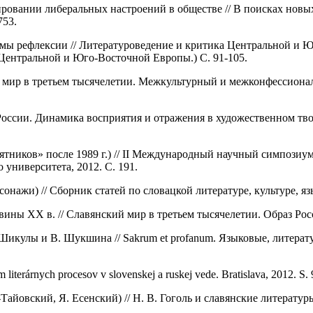
мировании либеральных настроений в обществе // В поисках нов
753.
рмы рефлексии // Литературоведение и критика Центральной и Ю
Центральной и Юго-Восточной Европы.) С. 91-105.
й мир в третьем тысячелетии. Межкультурный и межконфессионал
 России. Динамика восприятия и отражения в художественном тво
ятников» после 1989 г.) // II Международный научный симпозиу
 университета, 2012. С. 191.
онажи) // Сборник статей по словацкой литературе, культуре, яз
ины ХХ в. // Славянский мир в третьем тысячелетии. Образ Росси
Шикулы и В. Шукшина // Sakrum et profanum. Языковые, литерат
erárnych procesov v slovenskej a ruskej vede. Bratislava, 2012. S. 
айовский, Я. Есенский) // Н. В. Гоголь и славянские литературы