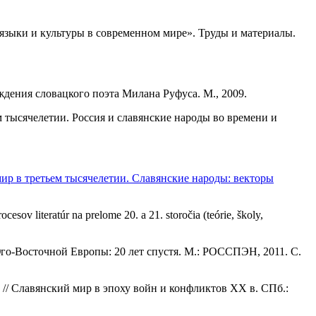
языки и культуры в современном мире». Труды и материалы.
ения словацкого поэта Милана Руфуса. М., 2009.
 тысячелетии. Россия и славянские народы во времени и
ир в третьем тысячелетии. Славянские народы: векторы
ov literatúr na prelome 20. a 21. storočia (teórie, školy,
Юго-Восточной Европы: 20 лет спустя. М.: РОССПЭН, 2011. С.
// Славянский мир в эпоху войн и конфликтов ХХ в. СПб.: