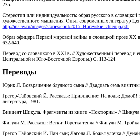
235.
Стереотип или индивидуальность: образ русского в словацкой
художественного мышления. Опыт современных литератур Цент
http://inslav.ru/images/stories/conf/2015_Horevskie_chtenija.pdf
Образ офицера Первой мировой войны в словацкой прозе ХХ в.
632-640.
Перевод со словацкого в XXI в. // Художественный перевод и
Центральной и Юго-Восточной Европы.) С. 113-124.
Переводы
Юрик Л. Возвращение блудного сына // Двадцать семь визитных 
Грегор-Тайовский Й. Рассказы: Привидение; На воды; Домой! 
литература, 1981.
Винцент Шикула. Фрагменты из книги «Ноктюрны» // Шикула В. 
Фигули М. Рассказы: Ветки; Горстка тепла // Фигули М. Тройка 
Грегор-Тайовский Й. Пан сын; Лагола Л. Божья улочка // Дуна