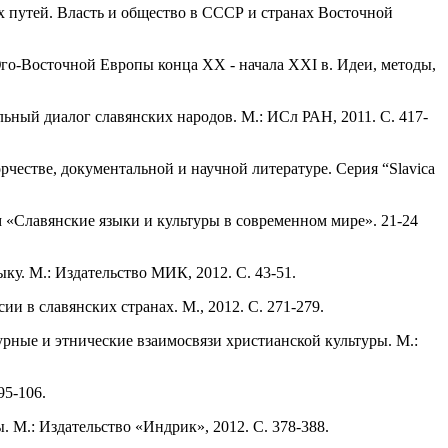
ых путей. Власть и общество в СССР и странах Восточной
го-Восточной Европы конца ХХ - начала XXI в. Идеи, методы,
ьный диалог славянских народов. М.: ИСл РАН, 2011. С. 417-
рчестве, документальной и научной литературе. Серия “Slavica
м «Славянские языки и культуры в современном мире». 21-24
ыку. М.: Издательство МИК, 2012. С. 43-51.
и в славянских странах. М., 2012. С. 271-279.
урные и этнические взаимосвязи христианской культуры. М.:
95-106.
. М.: Издательство «Индрик», 2012. С. 378-388.