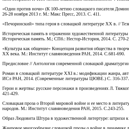
«Один против ночи» (К 100-летию словацкого писателя Домин
26-28 ноября 2013 г. М.: Макс Пресс, 2013. С. 411.
«Печоринский» типа героя в словацкой литературе ХХ в. // Т
Историческая память в отражении художественной литературы (
Историческая память. М.; СПб.: Нестор‑История, 2014. С. 270-2
«Культура как общение» Концепция развития общества в творчес
ХХ века. М.: Институт славяноведения РАН, 2014. С.681-690.
Предисловие // Антология современной словацкой драматургии.
Роман в словацкой литературе XXI в.: модификации жанра, ав
ИСл РАН, 2014. (
Современные литературы ЦЮВЕ.) С. 316-337.
Герои и жертвы: русские персонажи в произведениях Л. Тяжкого 
421-429.
Словацкая проза о Второй мировой войне и ее место в литерат
народов. М.: Институт славяноведения РАН, 2015. С.243-255.
Образ Людовита Штура в художественной литертуре: штрихи к по
Жанровое многообразие словацкой прозы о войне в динамике лит