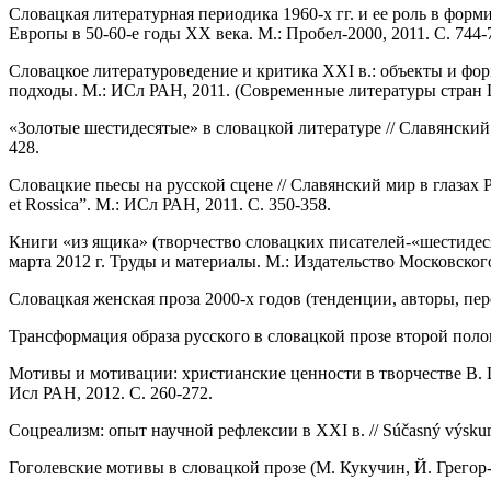
Словацкая литературная периодика 1960-х гг. и ее роль в фор
Европы в 50-60-е годы ХХ века. М.: Пробел-2000, 2011. С. 744-
Словацкое литературоведение и критика XXI в.: объекты и фо
подходы. М.: ИСл РАН, 2011. (Современные литературы стран 
«Золотые шестидесятые» в словацкой литературе // Славянски
428.
Словацкие пьесы на русской сцене // Славянский мир в глазах
et Rossica”. М.: ИСл РАН, 2011. С. 350-358.
Книги «из ящика» (творчество словацких писателей-«шестидес
марта 2012 г. Труды и материалы. М.: Издательство Московского
Словацкая женская проза 2000-х годов (тенденции, авторы, перс
Трансформация образа русского в словацкой прозе второй полов
Мотивы и мотивации: христианские ценности в творчестве В. 
Исл РАН, 2012. С. 260-272.
Соцреализм: опыт научной рефлексии в ХХI в. // Súčasný výskum lit
Гоголевские мотивы в словацкой прозе (М. Кукучин, Й. Грегор-Т