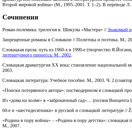
Второй мировой войны» (М., 1995–2001. Т. 1–2). В переводе 
Сочинения
Роман-полемика: трилогия в. Шикулы «Мастера» //
Знакомый не
Запрещенные романы в Словакии // Политика и поэтика. М., 20
Словацкая проза: путь из 1960-х в 1990-е (творчество Я.Йогани
литературного процесса. М., 2002
.
Словацкая драматургия ХХ века: становление национальной мо
2003.
Словацкая литература: Учебное пособие. М., 2003. Ч. 2 (соавтор
«Поиски потерянного автора»: постмодернизм в словацкой прозе
Из «дома на холме» в «заброшенный сад»… (поэзия Винцента 
60-е и «шестидесятники» в русской и словацкой литературе // Život v
«Родина в пору войны» – «Родина в пору детства»: словацкая п
М., 2007.