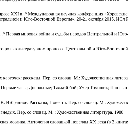
 прозе XXI в. // Международная научная конференция «Хоревские
ральной и Юго-Восточной Европы». 20-21 октября 2015, ИСл РА
 // Первая мировая война и судьбы народов Центральной и Юго
 его роль в литературном процессе Центральной и Юго-Восточно
карточек: рассказы. Пер. со словац. М.: Художественная литера
; Первые часы; Довольные; Тяжкий бой; Умер Томашик; Пан сын 
Избранное: Рассказы; Повести. Пер. со словац. М.: Художестве
гнедых. Пер. со словац. М.,: Художественная литература, 1988.
йская мозаика. Антология словацкой новеллы ХХ века (в 2 книгах