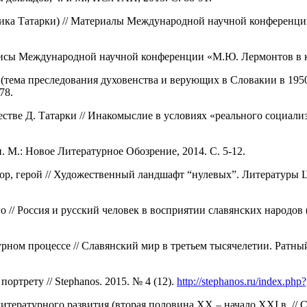
ика Татарки) // Материалы Международной научной конференци
езисы Международной научной конференции «М.Ю. Лермонтов в к
тема преследования духовенства и верующих в Словакии в 1950-
78.
тве Д. Татарки // Инакомыслие в условиях «реального социализм
 М.: Новое Литературное Обозрение, 2014. С. 5-12.
тор, герой // Художественный ландшафт “нулевых”. Литературы 
// Россия и русский человек в восприятии славянских народов (с
урном процессе // Славянский мир в третьем тысячелетии. Ратны
ртрету // Stephanos. 2015. № 4 (12).
http://stephanos.ru/index.p
ературного развития (вторая половина ХХ – начало XXI в. // Сл