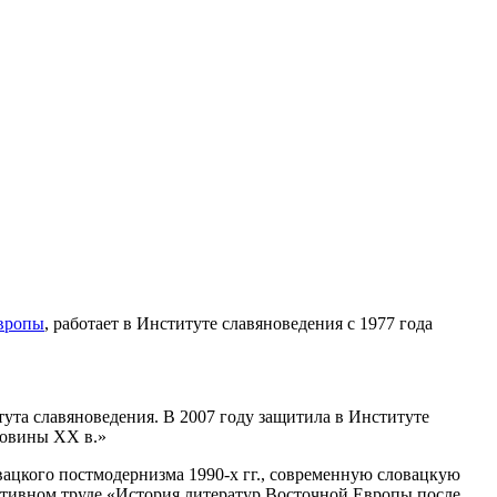
Европы
, работает в Институте славяноведения с 1977 года
тута славяноведения. В 2007 году защитила в Институте
ловины ХХ в.»
вацкого постмодернизма 1990-х гг., современную словацкую
ктивном труде «История литератур Восточной Европы после