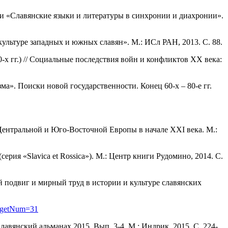
и «Славянские языки и литературы в синхронии и диахронии».
ультуре западных и южных славян». М.: ИСл РАН, 2013. С. 88.
х гг.) // Социальные последствия войн и конфликтов XX века:
а». Поиски новой государственности. Конец 60-х – 80-е гг.
Центральной и Юго-Восточной Европы в начале XXI века. М.:
ерия «Slavica et Rossica»). М.: Центр книги Рудомино, 2014. С.
й подвиг и мирный труд в истории и культуре славянских
hp?getNum=31
авянский альманах 2015. Вып. 3-4. М.: Индрик, 2015. С. 224-