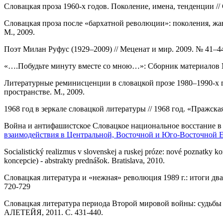
Словацкая проза 1960-х годов. Поколение, имена, тенденции // 
Словацкая проза после «бархатной революции»: поколения, ж
М., 2009.
Поэт Милан Руфус (1929–2009) // Меценат и мир. 2009. № 41–4
«….Побудьте минуту вместе со мною…»: Сборник материалов М
Литературные реминисценции в словацкой прозе 1980–1990-х г
пространстве. М., 2009.
1968 год в зеркале словацкой литературы // 1968 год. «Пражска
Война и антифашистское Словацкое национальное восстание в
взаимодействия в Центральной, Восточной и Юго-Восточной Е
Socialistický realizmus v slovenskej a ruskej próze: nové poznatky k
koncepcie) - abstrakty prednášok. Bratislava, 2010.
Словацкая литература и «нежная» революция 1989 г.: итоги д
720-729
Словацкая литература периода Второй мировой войны: судьбы 
АЛЕТЕЙЯ, 2011. С. 431-440.