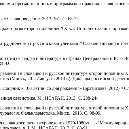
ализм и преемственность в программах и практике славянского 
я // Славяноведение. 2013. №1. С. 68-75.
цкой прозы второй половины ХХ в. // Историк-славист: призван
сотрудничество с российскими учеными // Славянский мир в трет
ерои (-ни) // Гендер и литература в странах Центральной и Юго
3-92.
равлений в словацкой и русской литературе второй половины ХХ 
ов (Минск, 20–27 августа 2013 г.). Доклады российской делега
борник к 100-летию со дня рождения» (Братислава, 2012) // Сла
венная славистика. М.: ИСл РАН, 2013. С. 238-244.
авлений в словацкой и русской литературе второй половины ХХ 
ьтуралогiя. Фалькларыстыка. Мiнск., 2013. С. 98-99.
 словацкого литературоведения 1970-1980-х гг. // Международн
окладов, ч. I. М., ИСл РАН, 2013. С. 88-91.