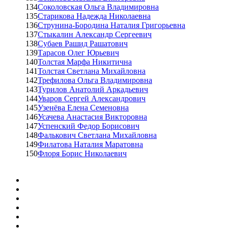
134
Соколовская Ольга Владимировна
135
Старикова Надежда Николаевна
136
Струнина-Бородина Наталия Григорьевна
137
Стыкалин Александр Сергеевич
138
Субаев Рашид Рашатович
139
Тарасов Олег Юрьевич
140
Толстая Марфа Никитична
141
Толстая Светлана Михайловна
142
Трефилова Ольга Владимировна
143
Турилов Анатолий Аркадьевич
144
Уваров Сергей Александрович
145
Узенёва Елена Семеновна
146
Усачева Анастасия Викторовна
147
Успенский Федор Борисович
148
Фалькович Светлана Михайловна
149
Филатова Наталия Маратовна
150
Флоря Борис Николаевич