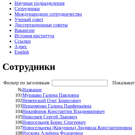
Научные подразделения
Сотрудники
Международное сотрудничество
Ученый совет
Диссертационные советы
Вакансии
История института
Ссылки
Адрес
English
Сотрудники
Фильтр по заголовкам
Показыват
№
Название
101
Мурашко Галина Павловна
102
Неменский Олег Борисович
103
Нещименко Галина Парфеньевна
104
Никифоров Константин Владимирович
105
Николаев Сергей Львович
106
Новосельцев Борис Сергеевич
107
Новосельцева (Кокунина) Людмила Константиновна
108
Носкова Альбина Федоровна