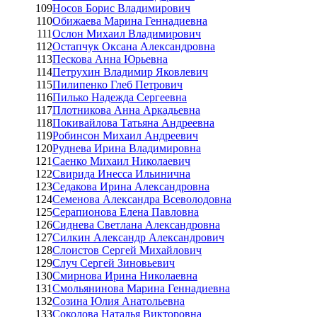
109
Носов Борис Владимирович
110
Обижаева Марина Геннадиевна
111
Ослон Михаил Владимирович
112
Остапчук Оксана Александровна
113
Пескова Анна Юрьевна
114
Петрухин Владимир Яковлевич
115
Пилипенко Глеб Петрович
116
Пилько Надежда Сергеевна
117
Плотникова Анна Аркадьевна
118
Покивайлова Татьяна Андреевна
119
Робинсон Михаил Андреевич
120
Руднева Ирина Владимировна
121
Саенко Михаил Николаевич
122
Свирида Инесса Ильинична
123
Седакова Ирина Александровна
124
Семенова Александра Всеволодовна
125
Серапионова Елена Павловна
126
Сиднева Светлана Александровна
127
Силкин Александр Александрович
128
Слоистов Сергей Михайлович
129
Случ Сергей Зиновьевич
130
Смирнова Ирина Николаевна
131
Смольянинова Марина Геннадиевна
132
Созина Юлия Анатольевна
133
Соколова Наталья Викторовна