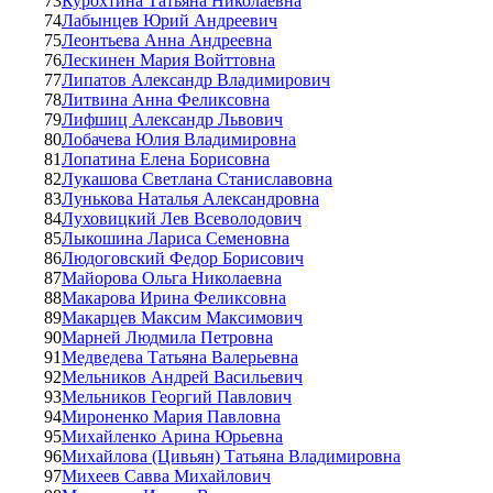
73
Курохтина Татьяна Николаевна
74
Лабынцев Юрий Андреевич
75
Леонтьева Анна Андреевна
76
Лескинен Мария Войттовна
77
Липатов Александр Владимирович
78
Литвина Анна Феликсовна
79
Лифшиц Александр Львович
80
Лобачева Юлия Владимировна
81
Лопатина Елена Борисовна
82
Лукашова Светлана Станиславовна
83
Лунькова Наталья Александровна
84
Луховицкий Лев Всеволодович
85
Лыкошина Лариса Семеновна
86
Людоговский Федор Борисович
87
Майорова Ольга Николаевна
88
Макарова Ирина Феликсовна
89
Макарцев Максим Максимович
90
Марней Людмила Петровна
91
Медведева Татьяна Валерьевна
92
Мельников Андрей Васильевич
93
Мельников Георгий Павлович
94
Мироненко Мария Павловна
95
Михайленко Арина Юрьевна
96
Михайлова (Цивьян) Татьяна Владимировна
97
Михеев Савва Михайлович