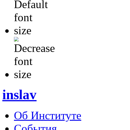
inslav
Об Институте
События