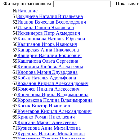
Фильтр по заголовкам
Показыват
№
Название
51
Злыднева Наталия Витальевна
52
Иванов Вячеслав Всеволодович
53
Ильина Галина Яковлевна
54
Искендеров Петр Ахмедович
55
Калашникова Наталья Юрьевна
56
Калиганов Игорь Иванович
57
Канарская Анна Николаевна
58
Каширин Василий Борисович
59
Каштанова Ольга Сергеевна
60
Кирилина Любовь Алексеевна
61
Клопова Мария Эдуардовна
62
Кобяк Наталья Адольфовна
63
Кожанов Кирилл Александрович
64
Комочев Никита Алексеевич
65
Копчёнова Ирина Владимировна
66
Королькова Полина Владимировна
67
Косик Виктор Иванович
68
Кочегаров Кирилл Александрович
69
Кривко Роман Николаевич
70
Крисань Мария Алексеевна
71
Кузнецова Анна Михайловна
72
Куренная Наталия Михайловна