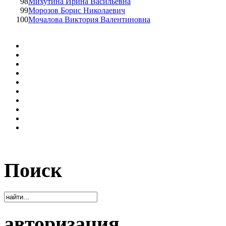
98
Михутина Ирина Васильевна
99
Морозов Борис Николаевич
100
Мочалова Виктория Валентиновна
Поиск
авторизация