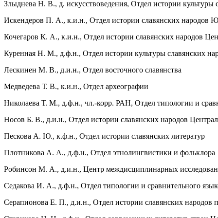
Злыднева Н. В., д. искусствоведения, Отдел истории культуры
Искендеров П. А., к.и.н., Отдел истории славянских народов
Кочегаров К. А., к.и.н., Отдел истории славянских народов Ц
Куренная Н. М., д.ф.н., Отдел истории культуры славянских на
Лескинен М. В., д.и.н., Отдел восточного славянства
Медведева Т. В., к.и.н., Отдел археографии
Николаева Т. М., д.ф.н., чл.-корр. РАН, Отдел типологии и сра
Носов Б. В., д.и.н., Отдел истории славянских народов Центр
Пескова А. Ю., к.ф.н., Отдел истории славянских литератур
Плотникова А. А., д.ф.н., Отдел этнолингвистики и фольклора
Робинсон М. А., д.и.н., Центр междисциплинарных исследова
Седакова И. А., д.ф.н., Отдел типологии и сравнительного язы
Серапионова Е. П., д.и.н., Отдел истории славянских народов