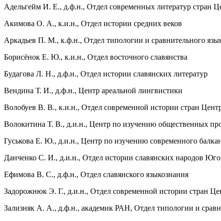
Адельгейм И. Е., д.ф.н., Отдел современных литератур стран
Акимова О. А., к.и.н., Отдел истории средних веков
Аркадьев П. М., к.ф.н., Отдел типологии и сравнительного язы
Борисёнок Е. Ю., к.и.н., Отдел восточного славянства
Будагова Л. Н., д.ф.н., Отдел истории славянских литератур
Вендина Т. И., д.ф.н., Центр ареальной лингвистики
Волобуев В. В., к.и.н., Отдел современной истории стран Це
Волокитина Т. В., д.и.н., Центр по изучению общественных 
Гуськова Е. Ю., д.и.н., Центр по изучению современного балка
Данченко С. И., д.и.н., Отдел истории славянских народов Ю
Ефимова В. С., д.ф.н., Отдел славянского языкознания
Задорожнюк Э. Г., д.и.н., Отдел современной истории стран 
Зализняк А. А., д.ф.н., академик РАН, Отдел типологии и срав