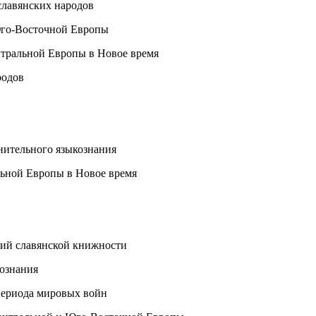
 славянских народов
 Юго-Восточной Европы
ентральной Европы в Новое время
родов
внительного языкознания
альной Европы в Новое время
ний славянской книжности
кознания
 периода мировых войн