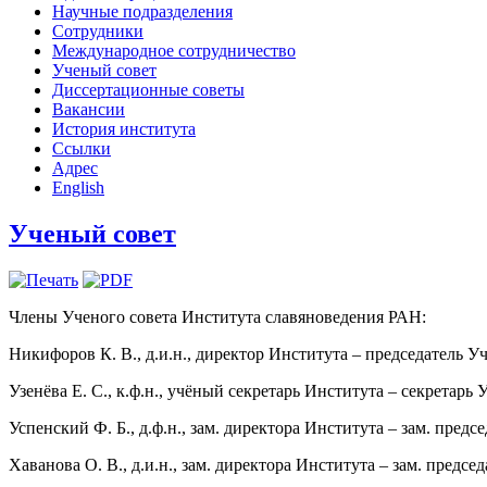
Научные подразделения
Сотрудники
Международное сотрудничество
Ученый совет
Диссертационные советы
Вакансии
История института
Ссылки
Адрес
English
Ученый совет
Члены Ученого совета Института славяноведения РАН:
Никифоров К. В., д.и.н., директор Института – председатель У
Узенёва Е. С., к.ф.н., учёный секретарь Института – секретарь 
Успенский Ф. Б., д.ф.н., зам. директора Института – зам. предс
Хаванова О. В., д.и.н., зам. директора Института – зам. предсе