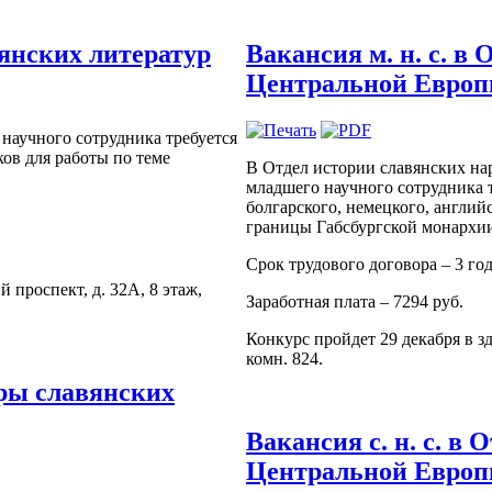
вянских литератур
Вакансия м. н. с. в
Центральной Европ
 научного сотрудника требуется
ков для работы по теме
В Отдел истории славянских на
младшего научного сотрудника т
болгарского, немецкого, англий
границы Габсбургской монархии
Срок трудового договора – 3 год
 проспект, д. 32А, 8 этаж,
Заработная плата – 7294 руб.
Конкурс пройдет 29 декабря в з
комн. 824.
уры славянских
Вакансия с. н. с. в
Центральной Европ