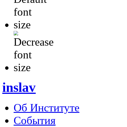
inslav
Об Институте
События