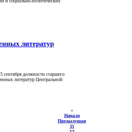
рии и социально-политических
енных литератур
25 сентября должности старшего
еменных литератур Центральной
«
Начало
Предыдущая
11
12