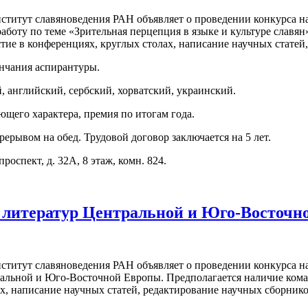
ститут славяноведения РАН объявляет о проведении конкурса н
аботу по теме «Зрительная перцепция в языке и культуре славя
астие в конференциях, круглых столах, написание научных стате
ончания аспирантуры.
, английский, сербский, хорватский, украинский.
щего характера, премия по итогам года.
рерывом на обед. Трудовой договор заключается на 5 лет.
оспект, д. 32А, 8 этаж, комн. 824.
ых литератур Центральной и Юго-Восточ
ститут славяноведения РАН объявляет о проведении конкурса н
ральной и Юго-Восточной Европы. Предполагается наличие кома
ах, написание научных статей, редактирование научных сборнико