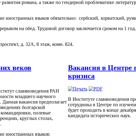
развития романа, а также по гендерной проблематике литерату
ие иностранных языков обязательно: сербский, хорватский, рум
ерерывом на обед. Трудовой договор заключается сроком на 1 го
оспект, д. 32А, 8 этаж, комн. 824.
дних веков
Вакансия в Центре 
кризиса
нститут славяноведения РАН
лжности младшего научного
В Институте славяноведения пр
. Данная вакансия предполагает
сотрудника в Центре по изучени
зведениях болгарской
будет проходить в конце декабр
 командировки, полевые
кандидата исторических наук.
еренциях, круглых столах,
.
ние иностранных языков: