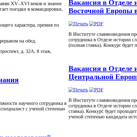
Вакансия в Отделе 
лавян XV–XVI веков и знание
гает поездки в командировки,
Восточной Европы в
ющего характера, премия по
В Институте славяноведения пр
сотрудника в Отделе истории с
ерерывом на обед.
(полная ставка). Конкурс будет 
оспект, д. 32А, 8 этаж,
Вакансия в Отделе 
Центральной Европ
нания
В Институте славяноведения пр
лжности научного сотрудника в
сотрудника в Отделе истории с
я специалист с ученой степенью
ставка). Конкурс будет проходит
ученой степенью кандидата ист