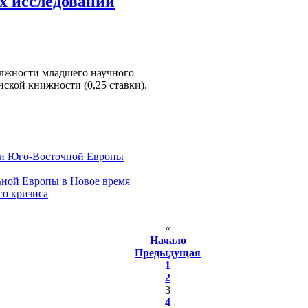
х исследований
олжности младшего научного
ской книжности (0,25 ставки).
 и Юго-Восточной Европы
ьной Европы в Новое время
го кризиса
«
Начало
Предыдущая
1
2
3
4