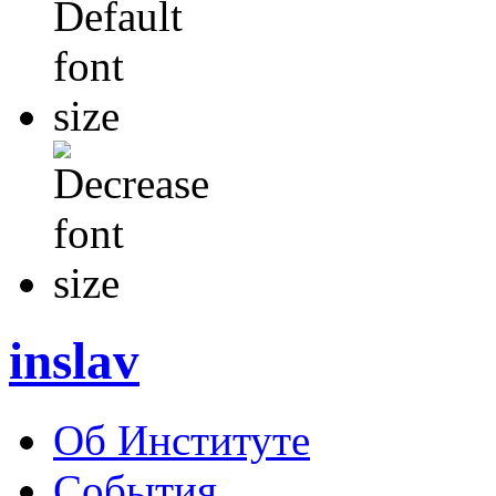
inslav
Об Институте
События