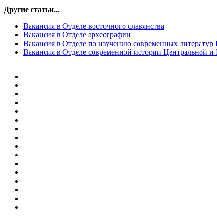
Другие статьи...
Вакансия в Отделе восточного славянства
Вакансия в Отделе археографии
Вакансия в Отделе по изучению современных литератур
Вакансия в Отделе современной истории Центральной 