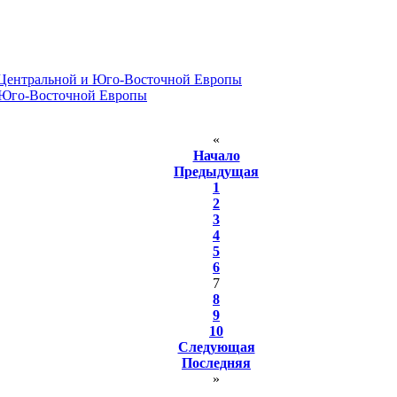
 Центральной и Юго-Восточной Европы
и Юго-Восточной Европы
«
Начало
Предыдущая
1
2
3
4
5
6
7
8
9
10
Следующая
Последняя
»