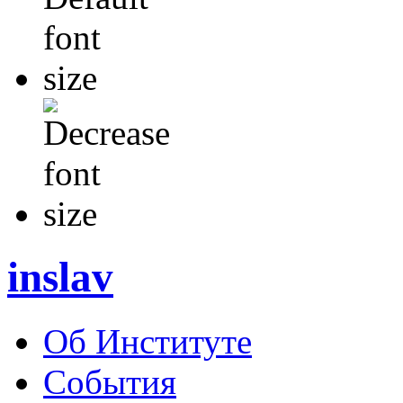
inslav
Об Институте
События