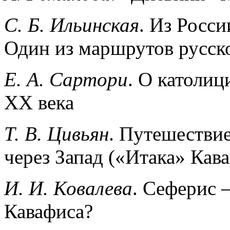
С. Б. Ильинская
. Из Росс
Один из маршрутов русск
Е. А. Сартори
. О католиц
XX века
Т. В. Цивьян
. Путешестви
через Запад («Итака» Кава
И. И. Ковалева
. Сеферис 
Кавафиса?