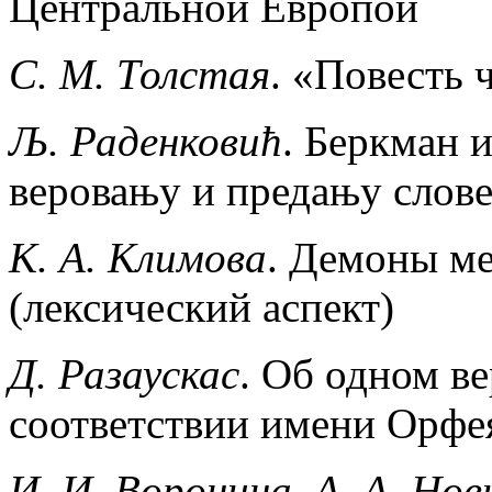
Центральной Европой
С. М. Толстая
. «Повесть 
Љ. Раденковић
. Беркман 
веровању и предању слов
К. А. Климова
. Демоны ме
(лексический аспект)
Д. Разаускас
. Об одном в
соответствии имени Орфе
И. И. Воронина, А. А. Нов