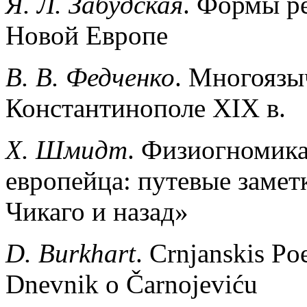
Я. Л. Забудская
. Формы р
Новой Европе
В. В. Федченко
. Многоязы
Константинополе XIX в.
X. Шмидт
. Физиогномика
европейца: путевые заме
Чикаго и назад»
D. Burkhart
. Crnjanskis Po
Dnevnik о Čarnojeviću