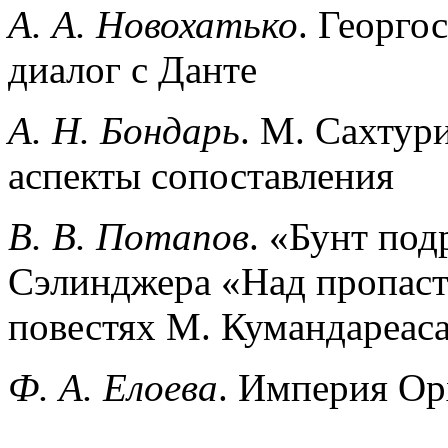
А. А. Новохатько
. Георго
диалог с Данте
А. Н. Бондарь
. М. Сахтур
аспекты сопоставления
В. В. Потапов
. «Бунт под
Сэлинджера «Над пропаст
повестях М. Кумандареас
Ф. А. Елоева
. Империя Ор