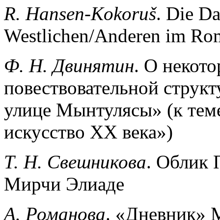
R. Hansen-Kokoruš
. Die D
Westlichen/Anderen im Ro
Ф. Н. Двинятин
. О некот
повествовательной струк
улице Мынтулясы» (к теме
искусство XX века»)
Т. Н. Свешникова
. Облик 
Мирчи Элиаде
А. Романова
. «Дневник» 