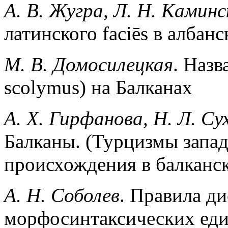
А. В. Жугра, Л. Н. Каминс
латинского faciēs в албан
М. В. Домосилецкая
. Назв
scolymus) на Балканах
А. X. Гирфанова, Н. Л. Су
Балканы. (Турцизмы запа
происхождения в балканс
А. Н. Соболев
. Правила д
морфосинтаксических ед