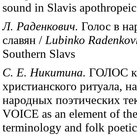
sound in Slavis apothropei
Л. Раденкович.
Голос в на
славян /
Lubinko
Radenkov
Southern Slavs
С
. E.
Никитина
.
ГОЛОС ка
христианского ритуала, н
народных поэтических тек
VOICE as an element of the C
terminology and folk poetic