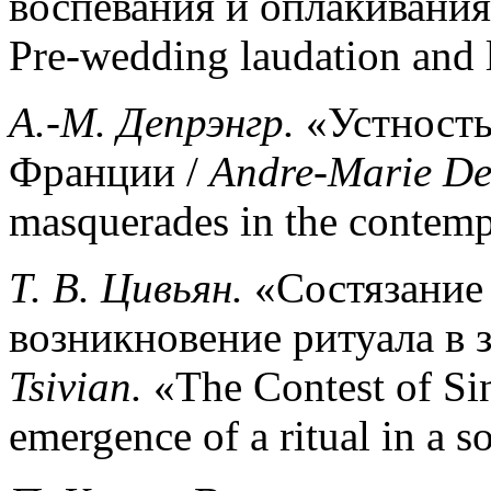
воспевания и оплакивания
Pre-wedding laudation and l
A.-M.
Депрэнгр
.
«Устность
Франции /
Andre
-
Marie
De
masquerades in the contem
Т
.
В
.
Цивьян
.
«Состязание
возникновение ритуала в 
Tsivian
.
«The Contest of Si
emergence of a ritual in a 