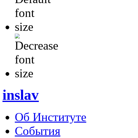
inslav
Об Институте
События