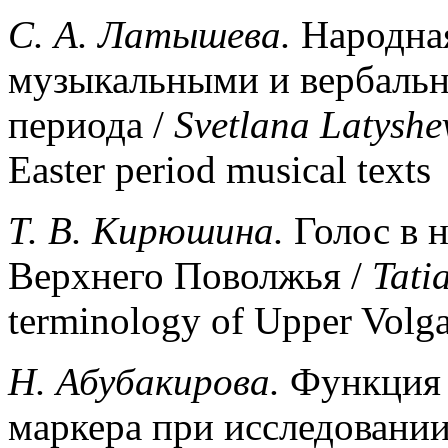
С. А. Латышева.
Народная
музыкальными и вербальн
периода /
Svetlana
Latyshe
Easter period musical texts
Т. В. Кирюшина.
Голос в 
Верхнего Поволжья /
Tati
terminology of Upper Volga
H.
Абубакирова
.
Функция 
маркера при исследовани