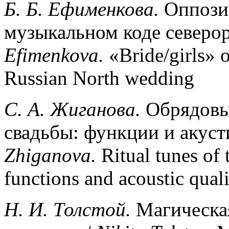
Б
.
Б
.
Ефименкова
.
Оппозиц
музыкальном коде северор
Efimenkova
.
«Bride/girls» o
Russian North wedding
С
.
А
.
Жиганова
.
Обрядовы
свадьбы: функции и акуст
Zhiganova
.
Ritual tunes of
functions and acoustic quali
Н. И. Толстой.
Магическая