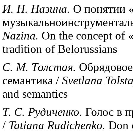
И. Н. Назина.
О понятии «
музыкально­инструменталь
Nazina
.
On the concept of «
tradition of Belorussians
С. М. Толстая.
Обрядовое 
семантика /
Svetlana
Tolst
and semantics
Т. С. Рудиченко.
Голос в п
/
Tatiana
Rudichenko
.
Don c