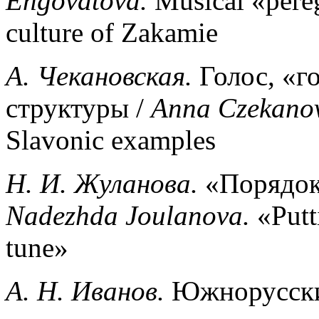
Engovatova
.
Musical «pereg
culture of Zakamie
А
.
Чекановская
.
Голос, «г
структуры /
Anna
Czekano
Slavonic examples
Н. И. Жуланова.
«Порядок 
Nadezhda
Joulanova
.
«Putti
tune»
А
.
Н
.
Иванов
.
Южнорусски