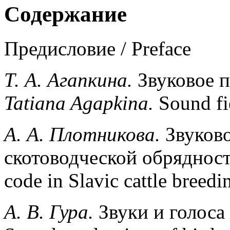
Содержание
Предисловие / Preface
Т. А. Агапкина.
Звуковое п
Tatiana
Agapkina
.
Sound fie
А. А. Плотникова.
Звуково
скотоводческой обрядност
code in Slavic cattle breedin
А
.
В
.
Гура
.
Звуки и голоса