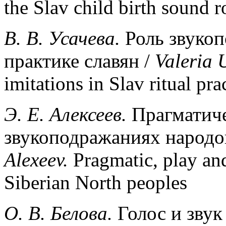
the Slav child birth sound r
В. В. Усачева.
Роль звукоп
практике славян /
Valeria
imitations in Slav ritual pra
Э
.
Е
.
Алексеев
.
Прагматиче
звукоподражаниях народо
Alexeev
.
Pragmatic, play and
Siberian North peoples
O. B.
Белова
.
Голос и звук