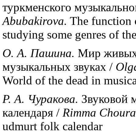
туркменского музыкально
Abubakirova
.
The function o
studying some genres of th
О. А. Пашина.
Мир живых 
музыкальных звуках /
Olg
World of the dead in music
P
. А. Чуракова.
Звуковой м
календаря /
Rimma
Choura
udmurt folk calendar