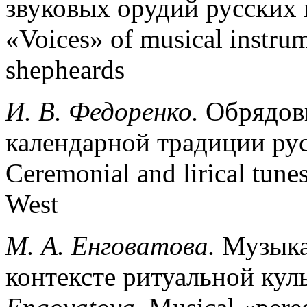
звуковых орудий русских 
«Voices» of musical instru
shepheards
И
.
В
.
Федоренко
.
Обрядовы
календарной традиции рус
Ceremonial and lirical tunes
West
М
. A.
Енговатова
.
Музыка
контексте ритуальной кул