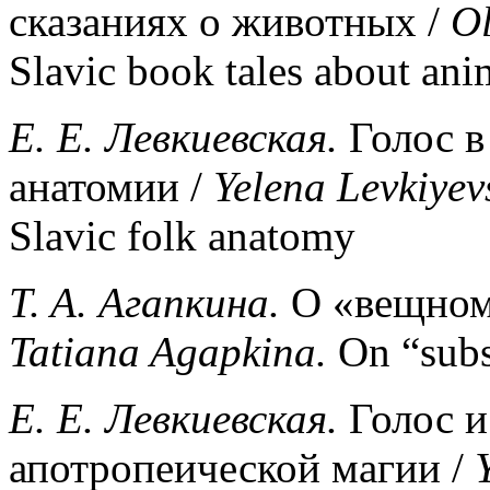
сказаниях о животных /
O
Slavic book tales about ani
E. E.
Левкиевская
.
Голос в
анатомии /
Yelena
Levkiyev
Slavic folk anatomy
T. A.
Агапкина
.
О «вещном»
Tatiana
Agapkina
.
On “subs
E
.
E
. Левкиевская.
Голос и
апотропеической магии /