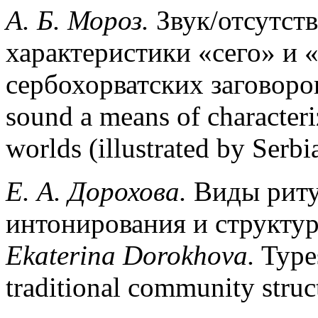
А
.
Б
.
Мороз
.
Звук/отсутств
характеристики «сего» и «
сербохорватских заговоро
sound a means of characteri
worlds (illustrated by Serbi
E
. А. Дорохова.
Виды риту
интонирования и структур
Ekaterina
Dorokhova
.
Types
traditional community struc