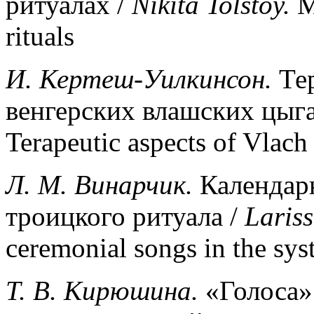
ритуалах /
Nikita
Tolstoy
.
Ma
rituals
И
.
Кертеш
-
Уилкинсон
.
Тер
венгерских влашских цыг
Terapeutic aspects of Vlac
Л
.
М
.
Винарчик
.
Календарн
троицкого ритуала /
Lariss
ceremonial songs in the sys
T. B.
Кирюшина
.
«Голоса»