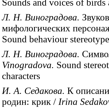
Sounds and voices of birds
Л.
H
. Виноградова.
Звуков
мифологических персона
Sound behaviour stereotype
Л
. H.
Виноградова
.
Символ
Vinogradova.
Sound stereot
characters
И
.
А
.
Седакова
.
К описани
родин: крик /
Irina
Sedako